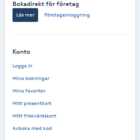
Bokadirekt för företag
Babylights
Läs mer
Företagsinloggning
Balayage
Bambumassage
Konto
Barber
Logga in
Mina bokningar
Barnklippning
Mina favoriter
BIAB
Mitt presentkort
Mitt friskvårdskort
Blowout
Avboka med kod
Bottenfärg