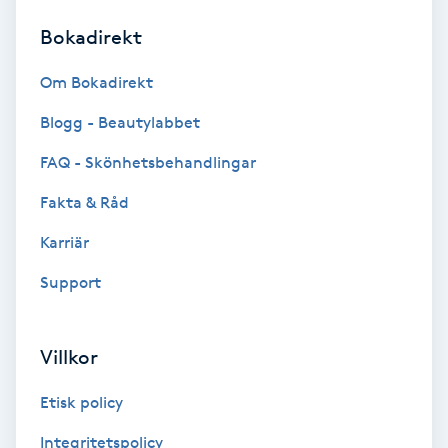
Bokadirekt
Brynformning
Om Bokadirekt
Brynfärgning
Blogg - Beautylabbet
Brynplockning
FAQ - Skönhetsbehandlingar
Fakta & Råd
Bröllopsuppsättning
C
Karriär
Support
Celluliter
Coachning
Villkor
Color correction
Etisk policy
Integritetspolicy