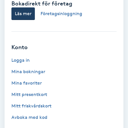
Bokadirekt för företag
Babylights
Läs mer
Företagsinloggning
Balayage
Bambumassage
Konto
Barber
Logga in
Mina bokningar
Barnklippning
Mina favoriter
BIAB
Mitt presentkort
Mitt friskvårdskort
Blowout
Avboka med kod
Bottenfärg