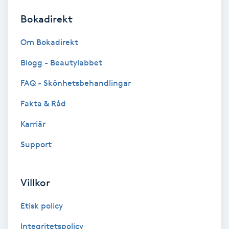
Bokadirekt
Brynformning
Om Bokadirekt
Brynfärgning
Blogg - Beautylabbet
Brynplockning
FAQ - Skönhetsbehandlingar
Fakta & Råd
Bröllopsuppsättning
C
Karriär
Support
Celluliter
Coachning
Villkor
Color correction
Etisk policy
Integritetspolicy