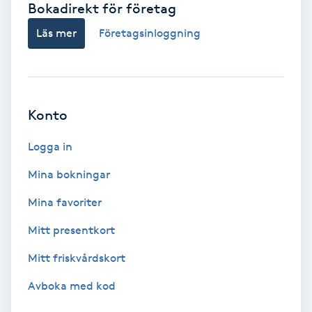
Bokadirekt för företag
Babylights
Läs mer
Företagsinloggning
Balayage
Bambumassage
Konto
Barber
Logga in
Mina bokningar
Barnklippning
Mina favoriter
BIAB
Mitt presentkort
Mitt friskvårdskort
Blowout
Avboka med kod
Bottenfärg