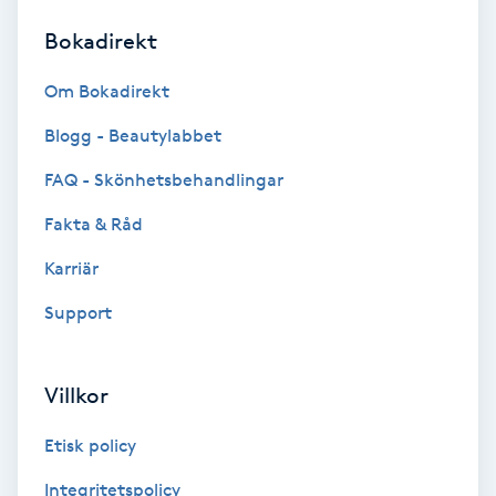
Bokadirekt
Brynformning
Om Bokadirekt
Brynfärgning
Blogg - Beautylabbet
Brynplockning
FAQ - Skönhetsbehandlingar
Fakta & Råd
Bröllopsuppsättning
C
Karriär
Support
Celluliter
Coachning
Villkor
Color correction
Etisk policy
Integritetspolicy