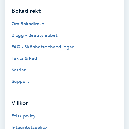
Bokadirekt
Brynformning
Om Bokadirekt
Brynfärgning
Blogg - Beautylabbet
Brynplockning
FAQ - Skönhetsbehandlingar
Fakta & Råd
Bröllopsuppsättning
C
Karriär
Support
Celluliter
Coachning
Villkor
Color correction
Etisk policy
Integritetspolicy