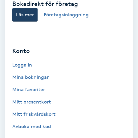
Bokadirekt för företag
Babylights
Läs mer
Företagsinloggning
Balayage
Bambumassage
Konto
Barber
Logga in
Mina bokningar
Barnklippning
Mina favoriter
BIAB
Mitt presentkort
Mitt friskvårdskort
Blowout
Avboka med kod
Bottenfärg