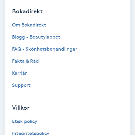
Bokadirekt
Brynformning
Om Bokadirekt
Brynfärgning
Blogg - Beautylabbet
Brynplockning
FAQ - Skönhetsbehandlingar
Fakta & Råd
Bröllopsuppsättning
C
Karriär
Support
Celluliter
Coachning
Villkor
Color correction
Etisk policy
Integritetspolicy