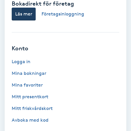
Bokadirekt för företag
Babylights
Läs mer
Företagsinloggning
Balayage
Bambumassage
Konto
Barber
Logga in
Mina bokningar
Barnklippning
Mina favoriter
BIAB
Mitt presentkort
Mitt friskvårdskort
Blowout
Avboka med kod
Bottenfärg