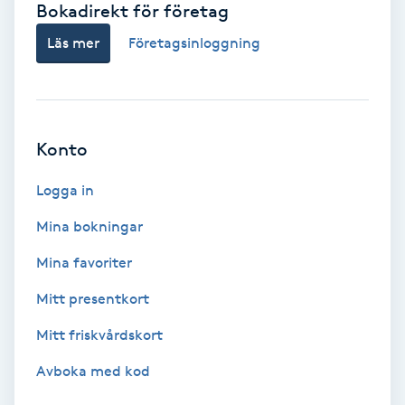
Bokadirekt för företag
Babylights
Läs mer
Företagsinloggning
Balayage
Bambumassage
Konto
Barber
Logga in
Mina bokningar
Barnklippning
Mina favoriter
BIAB
Mitt presentkort
Mitt friskvårdskort
Blowout
Avboka med kod
Bottenfärg