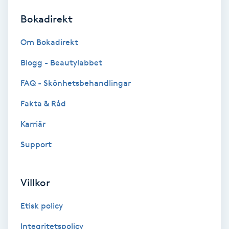
Bokadirekt
Brynformning
Om Bokadirekt
Brynfärgning
Blogg - Beautylabbet
Brynplockning
FAQ - Skönhetsbehandlingar
Fakta & Råd
Bröllopsuppsättning
C
Karriär
Support
Celluliter
Coachning
Villkor
Color correction
Etisk policy
Integritetspolicy