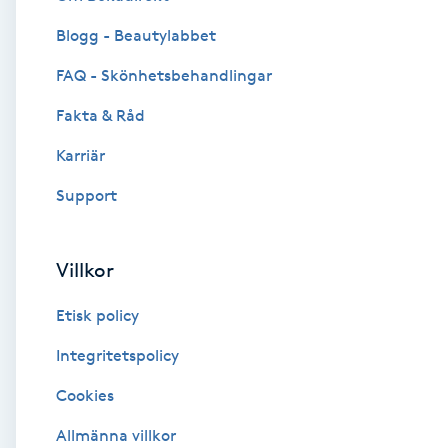
Blogg - Beautylabbet
Brynformning
FAQ - Skönhetsbehandlingar
Brynfärgning
Fakta & Råd
Brynplockning
Karriär
Support
Bröllopsuppsättning
C
Villkor
Celluliter
Etisk policy
Coachning
Integritetspolicy
Cookies
Color correction
Allmänna villkor