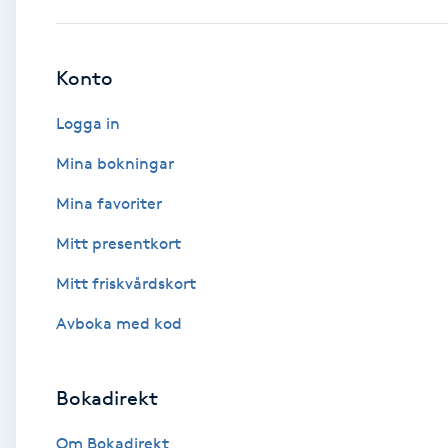
Babylights
Konto
Balayage
Logga in
Bambumassage
Mina bokningar
Mina favoriter
Barber
Mitt presentkort
Barnklippning
Mitt friskvårdskort
BIAB
Avboka med kod
Blowout
Bokadirekt
Bottenfärg
Om Bokadirekt