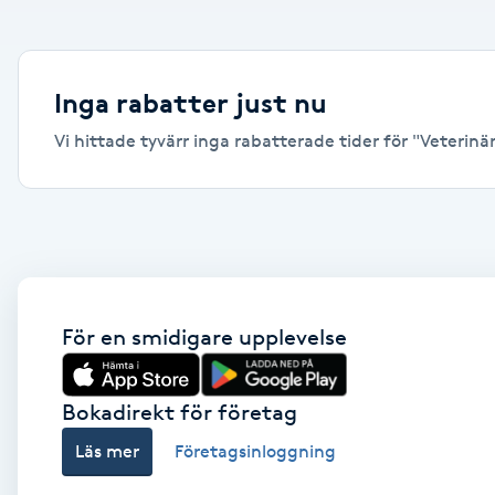
Alternativmedicin
Andningsmassage
Inga rabatter just nu
Vi hittade tyvärr inga rabatterade tider för "Veterinäre
Ansiktslyft utan kirurgi
Aromamassage
Ashtanga Yoga
Ayurveda
För en smidigare upplevelse
Ayurvedisk Massage
Bokadirekt för företag
Läs mer
Företagsinloggning
Ansiktsbehandling djuprengörande
B