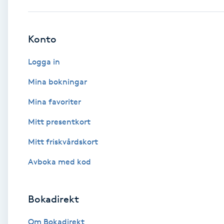
Babylights
Konto
Balayage
Logga in
Bambumassage
Mina bokningar
Mina favoriter
Barber
Mitt presentkort
Barnklippning
Mitt friskvårdskort
BIAB
Avboka med kod
Blowout
Bokadirekt
Bottenfärg
Om Bokadirekt