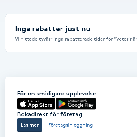
Alternativmedicin
Andningsmassage
Inga rabatter just nu
Vi hittade tyvärr inga rabatterade tider för "Veterinär
Ansiktslyft utan kirurgi
Aromamassage
Ashtanga Yoga
Ayurveda
För en smidigare upplevelse
Ayurvedisk Massage
Bokadirekt för företag
Läs mer
Företagsinloggning
Ansiktsbehandling djuprengörande
B