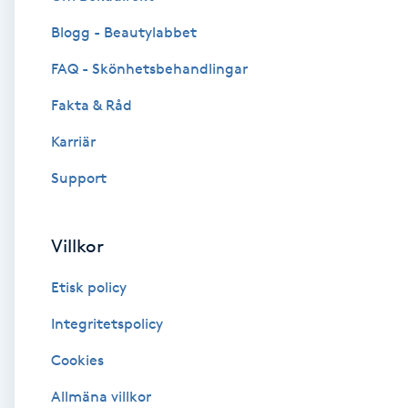
Blogg - Beautylabbet
Brynformning
FAQ - Skönhetsbehandlingar
Brynfärgning
Fakta & Råd
Brynplockning
Karriär
Support
Bröllopsuppsättning
C
Villkor
Celluliter
Etisk policy
Coachning
Integritetspolicy
Cookies
Color correction
Allmäna villkor