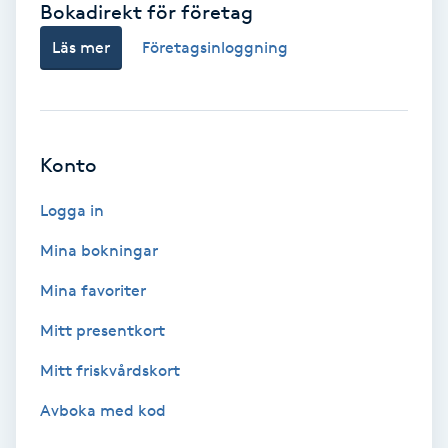
Bokadirekt för företag
Babylights
Läs mer
Företagsinloggning
Balayage
Bambumassage
Konto
Barber
Logga in
Mina bokningar
Barnklippning
Mina favoriter
BIAB
Mitt presentkort
Mitt friskvårdskort
Blowout
Avboka med kod
Bottenfärg