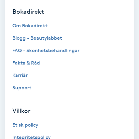
Bokadirekt
Brynformning
Om Bokadirekt
Brynfärgning
Blogg - Beautylabbet
Brynplockning
FAQ - Skönhetsbehandlingar
Fakta & Råd
Bröllopsuppsättning
C
Karriär
Support
Celluliter
Coachning
Villkor
Color correction
Etisk policy
Integritetspolicy