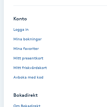
Babylights
Konto
Balayage
Logga in
Bambumassage
Mina bokningar
Mina favoriter
Barber
Mitt presentkort
Barnklippning
Mitt friskvårdskort
BIAB
Avboka med kod
Blowout
Bokadirekt
Bottenfärg
Om Bokadirekt