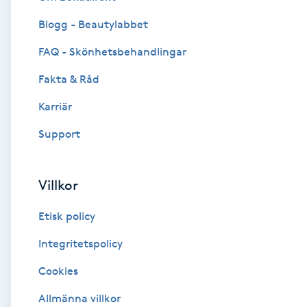
Blogg - Beautylabbet
Brynformning
FAQ - Skönhetsbehandlingar
Brynfärgning
Fakta & Råd
Brynplockning
Karriär
Support
Bröllopsuppsättning
C
Villkor
Celluliter
Etisk policy
Coachning
Integritetspolicy
Cookies
Color correction
Allmänna villkor