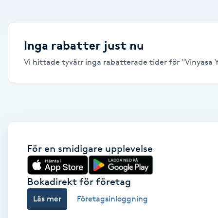
Alternativmedicin
Andningsmassage
Inga rabatter just nu
Vi hittade tyvärr inga rabatterade tider för "Vinyasa Yo
Ansiktslyft utan kirurgi
Aromamassage
Ashtanga Yoga
Ayurveda
För en smidigare upplevelse
Ayurvedisk Massage
Bokadirekt för företag
Läs mer
Företagsinloggning
Ansiktsbehandling djuprengörande
B