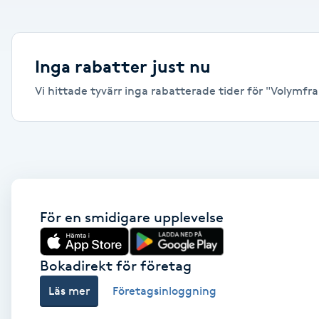
Alternativmedicin
Andningsmassage
Inga rabatter just nu
Vi hittade tyvärr inga rabatterade tider för "Volymfran
Ansiktslyft utan kirurgi
Aromamassage
Ashtanga Yoga
Ayurveda
För en smidigare upplevelse
Ayurvedisk Massage
Bokadirekt för företag
Läs mer
Företagsinloggning
Ansiktsbehandling djuprengörande
B