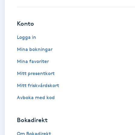
Babylights
Konto
Balayage
Logga in
Bambumassage
Mina bokningar
Mina favoriter
Barber
Mitt presentkort
Barnklippning
Mitt friskvårdskort
BIAB
Avboka med kod
Blowout
Bokadirekt
Bottenfärg
Om Bokadirekt