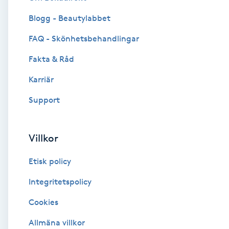
Blogg - Beautylabbet
Brynformning
FAQ - Skönhetsbehandlingar
Brynfärgning
Fakta & Råd
Brynplockning
Karriär
Support
Bröllopsuppsättning
C
Villkor
Celluliter
Etisk policy
Coachning
Integritetspolicy
Cookies
Color correction
Allmäna villkor