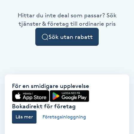
Babylights
Hittar du inte deal som passar? Sök
tjänster & företag till ordinarie pris
Balayage
Sök utan rabatt
Bambumassage
Barber
Barnklippning
För en smidigare upplevelse
BIAB
Bokadirekt för företag
Blowout
Läs mer
Företagsinloggning
Bottenfärg