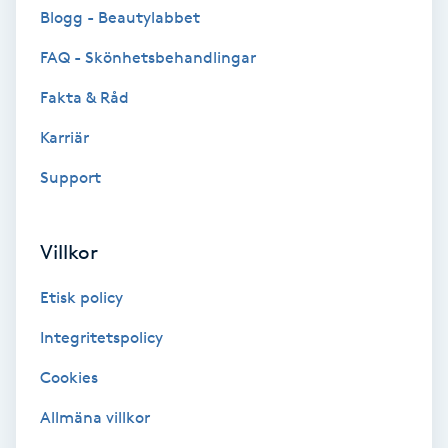
Cryoterapi
Blogg - Beautylabbet
D
FAQ - Skönhetsbehandlingar
Damklippning
Fakta & Råd
Karriär
Dermapen
Support
Diamantslipning
E
Villkor
Enzympeeling
Etisk policy
Extensions
Integritetspolicy
Cookies
Extensions borttagning
Allmäna villkor
Eyeliner-tatuering