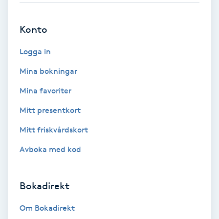
Brynformning
Konto
Brynfärgning
Logga in
Mina bokningar
Brynplockning
Mina favoriter
Bröllopsuppsättning
Mitt presentkort
C
Mitt friskvårdskort
Celluliter
Avboka med kod
Coachning
Bokadirekt
Color correction
Om Bokadirekt