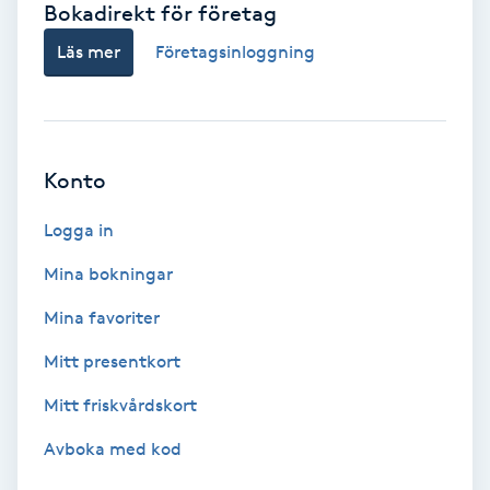
Bokadirekt för företag
Babylights
Läs mer
Företagsinloggning
Balayage
Bambumassage
Konto
Barber
Logga in
Mina bokningar
Barnklippning
Mina favoriter
BIAB
Mitt presentkort
Mitt friskvårdskort
Blowout
Avboka med kod
Bottenfärg