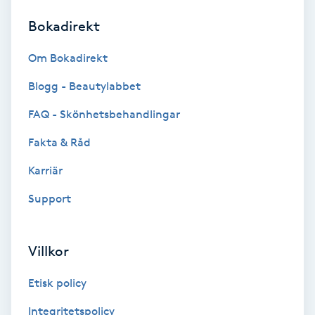
Bokadirekt
Brynformning
Om Bokadirekt
Brynfärgning
Blogg - Beautylabbet
Brynplockning
FAQ - Skönhetsbehandlingar
Fakta & Råd
Bröllopsuppsättning
C
Karriär
Support
Celluliter
Coachning
Villkor
Color correction
Etisk policy
Integritetspolicy