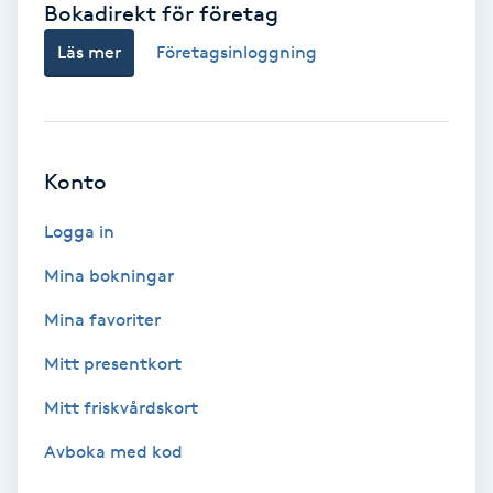
Bokadirekt för företag
Babylights
Läs mer
Företagsinloggning
Balayage
Bambumassage
Konto
Barber
Logga in
Mina bokningar
Barnklippning
Mina favoriter
BIAB
Mitt presentkort
Mitt friskvårdskort
Blowout
Avboka med kod
Bottenfärg