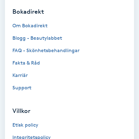
Bokadirekt
Brynformning
Om Bokadirekt
Brynfärgning
Blogg - Beautylabbet
Brynplockning
FAQ - Skönhetsbehandlingar
Fakta & Råd
Bröllopsuppsättning
C
Karriär
Support
Celluliter
Coachning
Villkor
Color correction
Etisk policy
Integritetspolicy