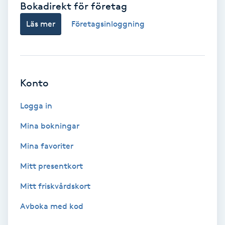
Bokadirekt för företag
Babylights
Läs mer
Företagsinloggning
Balayage
Bambumassage
Konto
Barber
Logga in
Mina bokningar
Barnklippning
Mina favoriter
BIAB
Mitt presentkort
Mitt friskvårdskort
Blowout
Avboka med kod
Bottenfärg