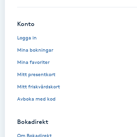
Babylights
Konto
Balayage
Logga in
Bambumassage
Mina bokningar
Mina favoriter
Barber
Mitt presentkort
Barnklippning
Mitt friskvårdskort
BIAB
Avboka med kod
Blowout
Bokadirekt
Bottenfärg
Om Bokadirekt