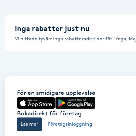
Alternativmedicin
Andningsmassage
Inga rabatter just nu
Vi hittade tyvärr inga rabatterade tider för "Yoga, Maj
Ansiktslyft utan kirurgi
Aromamassage
Ashtanga Yoga
Ayurveda
För en smidigare upplevelse
Ayurvedisk Massage
Bokadirekt för företag
Läs mer
Företagsinloggning
Ansiktsbehandling djuprengörande
B