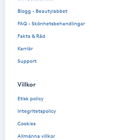
Blogg - Beautylabbet
Brynformning
FAQ - Skönhetsbehandlingar
Brynfärgning
Fakta & Råd
Brynplockning
Karriär
Support
Bröllopsuppsättning
C
Villkor
Celluliter
Etisk policy
Coachning
Integritetspolicy
Cookies
Color correction
Allmänna villkor