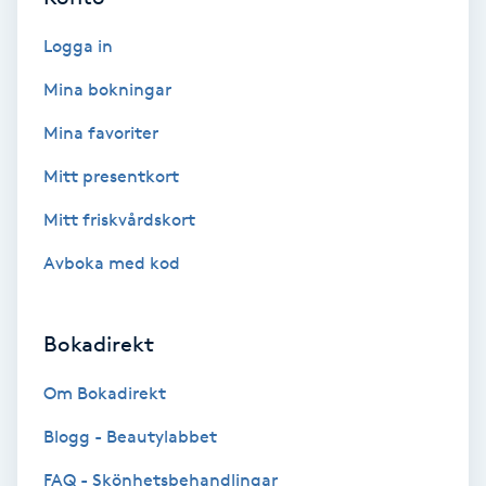
Logga in
Bottenfärg
Mina bokningar
Brynformning
Mina favoriter
Brynfärgning
Mitt presentkort
Mitt friskvårdskort
Brynplockning
Avboka med kod
Bröllopsuppsättning
C
Bokadirekt
Celluliter
Om Bokadirekt
Blogg - Beautylabbet
Coachning
FAQ - Skönhetsbehandlingar