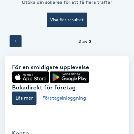
Utöka din sökarea för att få flera träffar
Ansiktsbehandling djuprengörande
B
Visa fler resultat
Babylights
2 av 2
Balayage
Bambumassage
För en smidigare upplevelse
Barber
Bokadirekt för företag
Barnklippning
Läs mer
Företagsinloggning
BIAB
Blowout
Konto