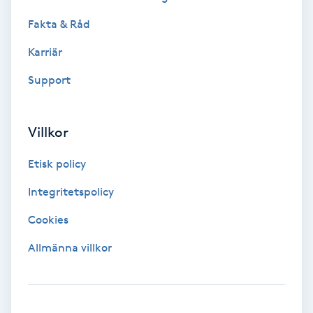
Color correction
Fakta & Råd
Cryoterapi
Karriär
D
Support
Damklippning
Villkor
Dermapen
Etisk policy
Diamantslipning
Integritetspolicy
E
Cookies
Enzympeeling
Allmänna villkor
Extensions