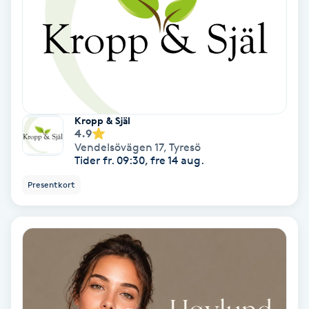
Fotmassage
Fotsvamp
Fotvård
Kropp & Själ
4.9
Fransar
Vendelsövägen 17
,
Tyresö
Tider fr. 09:30, fre 14 aug.
Fransborttagning
Presentkort
Fransfärgning
Fransförlängning
Fransförlängning Megavolym