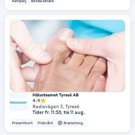
Kampanj
Betala senare
Ansiktsbehandling djuprengörande
B
Babylights
Balayage
Bambumassage
Barber
Hälsoteamet Tyresö AB
Barnklippning
4.9
Radiovägen 3
,
Tyresö
Tider fr. 11:30, tis 11 aug.
BIAB
Presentkort
Friskvård
Branschorg.
Blowout