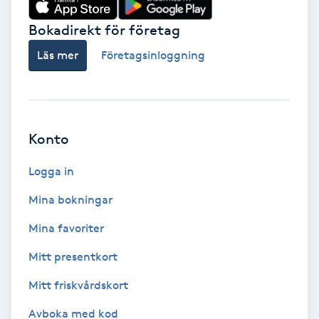
Hollywood Peel
Bokadirekt för företag
Hot Stone Massage
Läs mer
Företagsinloggning
Hot yoga
Hudföryngring
Konto
Logga in
Huduppstramning
Mina bokningar
Hudvård
Mina favoriter
Hyaluronsyra
Mitt presentkort
Mitt friskvårdskort
Hyperhidros
Avboka med kod