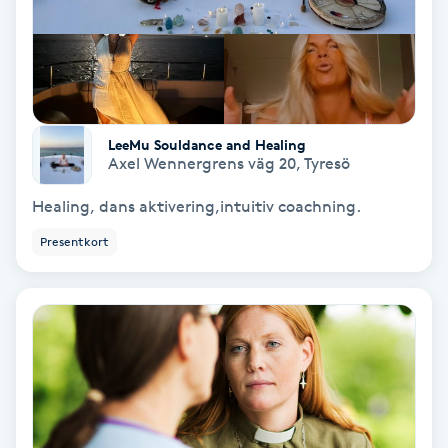
Färgning
Föning
G
LeeMu Souldance and Healing
Gel naglar
Axel Wennergrens väg 20
,
Tyresö
Healing, dans aktivering,intuitiv coachning.
Gelenaglar
Presentkort
Gellack
Gellack med förstärkning
Gravidmassage
Gravidyoga