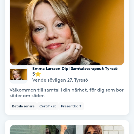
Color correction
Cryoterapi
D
Damklippning
Dermapen
Emma Larsson Dipl Samtalsterapeut Tyresö
5
Diamantslipning
Vendelsövägen 27
,
Tyresö
E
Välkommen till samtal i din närhet, för dig som bor
söder om söder.
Enzympeeling
Betala senare
Certifikat
Presentkort
Extensions