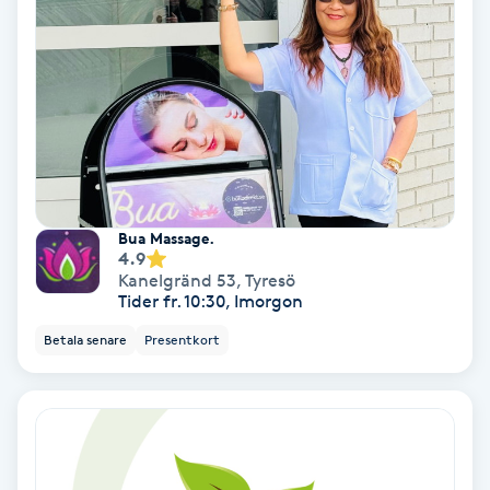
Extensions borttagning
Eyeliner-tatuering
F
Face framing
Faceliftmassage
Bua Massage.
4.9
Fet hårbotten
Kanelgränd 53
,
Tyresö
Tider fr. 10:30, Imorgon
Fettreducering
Betala senare
Presentkort
Fibromassage
Fillers