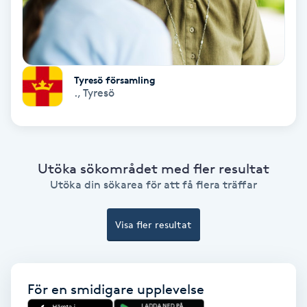
Gruppträning
Gua Sha-massage
Tyresö församling
.
,
Tyresö
H
Hatha Yoga
Headspa
Utöka sökområdet med fler resultat
Utöka din sökarea för att få flera träffar
Healing
Visa fler resultat
Herrklippning
HIFU
För en smidigare upplevelse