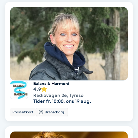
Bottenfärg
Brynformning
Brynfärgning
Brynplockning
Bröllopsuppsättning
Balans & Harmoni
4.9
C
Radiovägen 2e
,
Tyresö
Tider fr. 10:00, ons 19 aug.
Celluliter
Presentkort
Branschorg.
Coachning