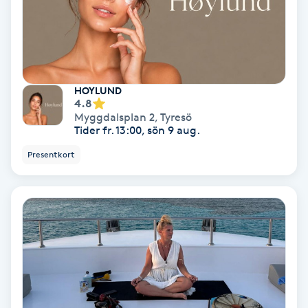
Fransförlängning Volym
Fransk manikyr
HOYLUND
Fransrengöring
4.8
Myggdalsplan 2
,
Tyresö
Tider fr. 13:00, sön 9 aug.
Frekvensterapi
Presentkort
Friskvård
Friskvårdsmassage
Frisör
Funktionsanalys