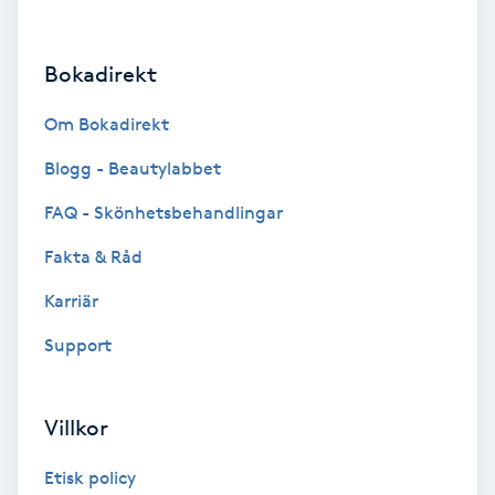
Hypnos
Bokadirekt
Hårborttagning
Om Bokadirekt
Hårbottenbehandling
Blogg - Beautylabbet
Hårförlängning
FAQ - Skönhetsbehandlingar
Fakta & Råd
Hårvård
Karriär
Hälsa
Support
Hälsprickor
Villkor
I
Etisk policy
Idrottsmassage