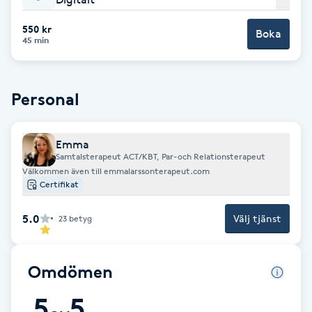
Cryoterapi
D
550 kr
Boka
45 min
Damklippning
Personal
Dermapen
Diamantslipning
Emma
Samtalsterapeut ACT/KBT, Par-och Relationsterapeut
E
Välkommen även till emmalarssonterapeut.com
Certifikat
Enzympeeling
5.0
Välj tjänst
23
betyg
Extensions
Omdömen
Extensions borttagning
5
5
Eyeliner-tatuering