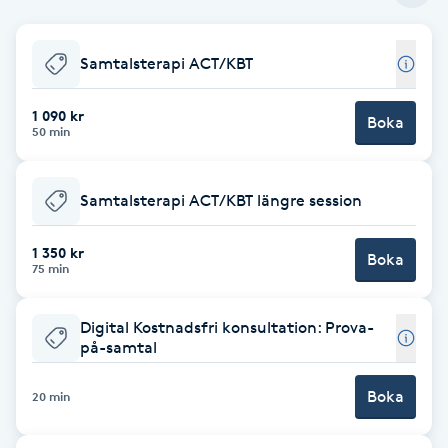
Babylights
Samtalsterapi ACT/KBT
Balayage
1 090 kr
Boka
50 min
Bambumassage
Samtalsterapi ACT/KBT längre session
Barber
1 350 kr
Boka
Barnklippning
75 min
BIAB
Digital Kostnadsfri konsultation: Prova-
på-samtal
Blowout
Boka
20 min
Bottenfärg