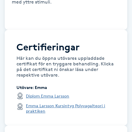
med yttre stimuli. 

IPL hårborttagning
IR-massage
J
Certifieringar
Japansk massage
Här kan du öppna utövares uppladdade
K
certifikat för en tryggare behandling. Klicka
på det certifikat ni önskar läsa under
K18
respektive utövare.
Utövare
:
Emma
Katun fransar
Diplom Emma Larsson
Emma Larsson Kursintyg Polyvagalteori i
Kemisk peeling
praktiken
Keratinbehandling