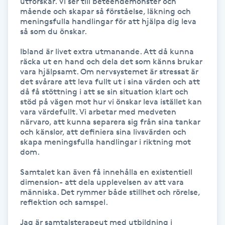
utforskar. Vi ser till beteendemönster och 
Hot Stone Massage
mående och skapar så förståelse, läkning och 
meningsfulla handlingar för att hjälpa dig leva 
så som du önskar. 

Hot yoga
Ibland är livet extra utmanande. Att då kunna 
räcka ut en hand och dela det som känns brukar 
Hudföryngring
vara hjälpsamt. Om nervsystemet är stressat är 
det svårare att leva fullt ut i sina värden och att 
Huduppstramning
då få stöttning i att se sin situation klart och 
stöd på vägen mot hur vi önskar leva istället kan 
vara värdefullt. Vi arbetar med medveten 
Hudvård
närvaro, att kunna separera sig från sina tankar 
och känslor, att definiera sina livsvärden och 
skapa meningsfulla handlingar i riktning mot 
Hyaluronsyra
dom. 

Samtalet kan även få innehålla en existentiell 
Hyperhidros
dimension- att dela upplevelsen av att vara 
människa. Det rymmer både stillhet och rörelse, 
reflektion och samspel.

Hypnos
Jag är samtalsterapeut med utbildning i 