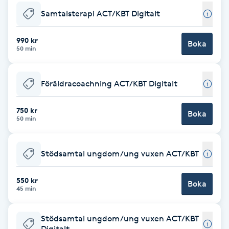
Samtalsterapi ACT/KBT Digitalt
Brynformning
990 kr
Boka
Brynfärgning
50 min
Brynplockning
Föräldracoachning ACT/KBT Digitalt
Bröllopsuppsättning
750 kr
Boka
50 min
C
Celluliter
Stödsamtal ungdom/ung vuxen ACT/KBT
Coachning
550 kr
Boka
45 min
Color correction
Stödsamtal ungdom/ung vuxen ACT/KBT
Digitalt