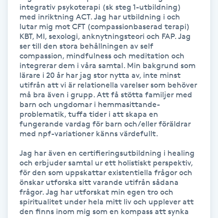
Hårborttagning
integrativ psykoterapi (sk steg 1-utbildning) 
med inriktning ACT. Jag har utbildning i och 
lutar mig mot CFT (compassionbaserad terapi) 
Hårbottenbehandling
KBT, MI, sexologi, anknytningsteori och FAP. Jag 
ser till den stora behållningen av self 
compassion, mindfulness och meditation och 
Hårförlängning
integrerar dem i våra samtal. Min bakgrund som 
lärare i 20 år har jag stor nytta av, inte minst 
utifrån att vi är relationella varelser som behöver 
Hårvård
må bra även i grupp. Att få stötta familjer med 
barn och ungdomar i hemmasittande-
problematik, tuffa tider i att skapa en 
Hälsa
fungerande vardag för barn och/eller föräldrar 
med npf-variationer känns värdefullt. 

Hälsprickor
Jag har även en certifieringsutbildning i healing 
I
och erbjuder samtal ur ett holistiskt perspektiv, 
för den som uppskattar existentiella frågor och 
Idrottsmassage
önskar utforska sitt varande utifrån sådana 
frågor. Jag har utforskat min egen tro och 
spiritualitet under hela mitt liv och upplever att 
IPL
den finns inom mig som en kompass att synka 