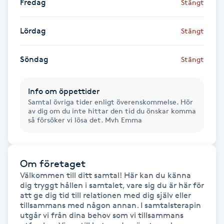
Fredag
Stängt
Gua Sha-massage
Lördag
Stängt
H
Söndag
Stängt
Hatha Yoga
Headspa
Info om öppettider
Samtal övriga tider enligt överenskommelse. Hör
av dig om du inte hittar den tid du önskar komma
Healing
så försöker vi lösa det. Mvh Emma
Herrklippning
Om företaget
HIFU
Välkommen till ditt samtal! Här kan du känna 
dig tryggt hållen i samtalet, vare sig du är här för 
att ge dig tid till relationen med dig själv eller 
Hollywood Peel
tillsammans med någon annan. I samtalsterapin 
utgår vi från dina behov som vi tillsammans 