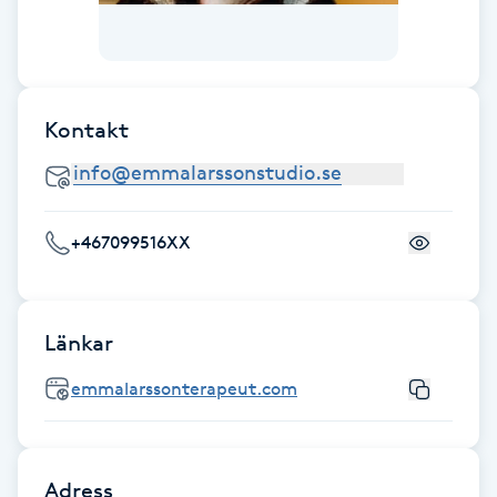
Fransk manikyr
Fransrengöring
Kontakt
Frekvensterapi
Friskvård
+467099516XX
Friskvårdsmassage
Frisör
Länkar
emmalarssonterapeut.com
Funktionsanalys
Färgning
Adress