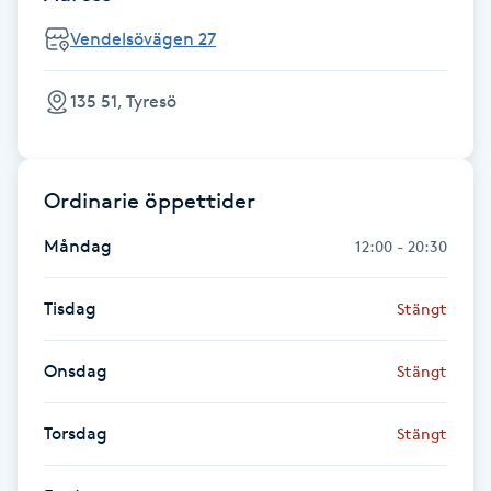
Föning
Vendelsövägen 27
G
135 51, Tyresö
Gel naglar
Gelenaglar
Ordinarie öppettider
Gellack
Måndag
12:00 - 20:30
Gellack med förstärkning
Tisdag
Stängt
Gravidmassage
Onsdag
Stängt
Gravidyoga
Torsdag
Stängt
Gruppträning