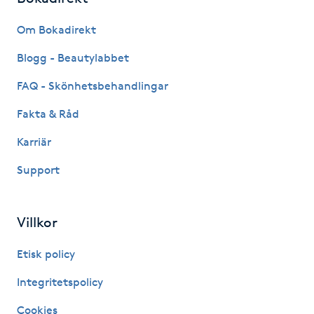
Om Bokadirekt
LED-ljusterapi
Blogg - Beautylabbet
Liktornar
FAQ - Skönhetsbehandlingar
Fakta & Råd
LPG
Karriär
LPG-behandling
Support
LPG-massage
Villkor
Luggklippning
Etisk policy
Lymfmassage
Integritetspolicy
Cookies
Läpptatuering