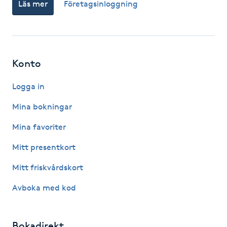
Läs mer
Företagsinloggning
Kosmetisk tatuering
Kostrådgivning
Konto
Kroppsinpackning
Logga in
Kroppspeeling
Mina bokningar
Mina favoriter
Käkledsbehandling
Mitt presentkort
Kärlbehandling
Mitt friskvårdskort
L
Avboka med kod
Laserbehandling
Bokadirekt
Lashlift Keratin