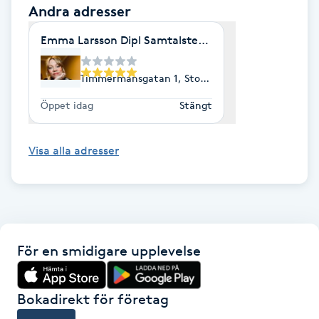
Andra adresser
Kinesiologi
Emma Larsson Dipl Samtalsterapeut & Parterapeut
Kinesisk medicin
Timmermansgatan 1, Stockholm
Kiropraktik
Öppet idag
Stängt
Klangmassage
Visa alla adresser
Klippning
Klippning & Slingor
För en smidigare upplevelse
Klippning ungdom
Bokadirekt för företag
Koppningsmassage