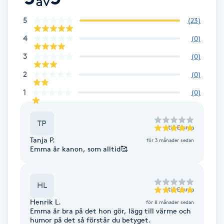
av
F
5
(
23
)
Face framing
4
(
0
)
3
(
0
)
Faceliftmassage
2
(
0
)
1
(
0
)
Fet hårbotten
Fettreducering
TP
till
Emma
Tanja P.
för 3 månader sedan
Emma är kanon, som alltid🥰
Fibromassage
Fillers
HL
till
Emma
Henrik L.
för 8 månader sedan
Fotmassage
Emma är bra på det hon gör, lägg till värme och
humor på det så förstår du betyget.