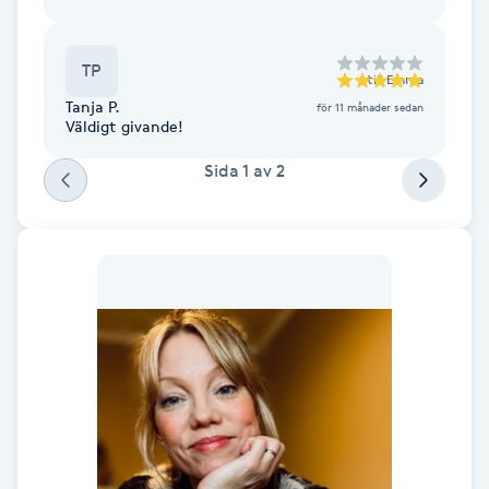
Fotsvamp
TP
till
Emma
Fotvård
Tanja P.
för 11 månader sedan
Väldigt givande!
Fransar
Sida
1
av
2
Fransborttagning
Fransfärgning
Fransförlängning
Fransförlängning Megavolym
Fransförlängning Volym