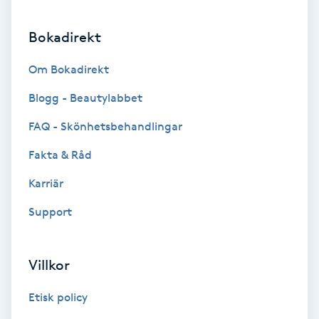
Hollywood Peel
Bokadirekt
Hot Stone Massage
Om Bokadirekt
Hot yoga
Blogg - Beautylabbet
FAQ - Skönhetsbehandlingar
Hudföryngring
Fakta & Råd
Huduppstramning
Karriär
Support
Hudvård
Hyaluronsyra
Villkor
Hyperhidros
Etisk policy