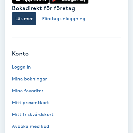
Bokadirekt för företag
Gruppträning
Läs mer
Företagsinloggning
Gua Sha-massage
H
Konto
Hatha Yoga
Logga in
Headspa
Mina bokningar
Healing
Mina favoriter
Mitt presentkort
Herrklippning
Mitt friskvårdskort
HIFU
Avboka med kod