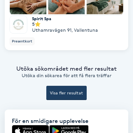
Färgning
Spirit Spa
5
Föning
Uthamravägen 91
,
Vallentuna
G
Presentkort
Gel naglar
Gelenaglar
Utöka sökområdet med fler resultat
Utöka din sökarea för att få flera träffar
Gellack
Visa fler resultat
Gellack med förstärkning
Gravidmassage
För en smidigare upplevelse
Gravidyoga