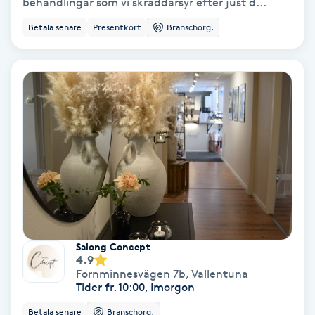
behandlingar som vi skräddarsyr efter just d...
Betala senare
Presentkort
Branschorg.
Bottenfärg
Brynformning
Brynfärgning
Brynplockning
Bröllopsuppsättning
C
Celluliter
Salong Concept
4.9
Fornminnesvägen 7b
,
Vallentuna
Coachning
Tider fr. 10:00, Imorgon
Betala senare
Branschorg.