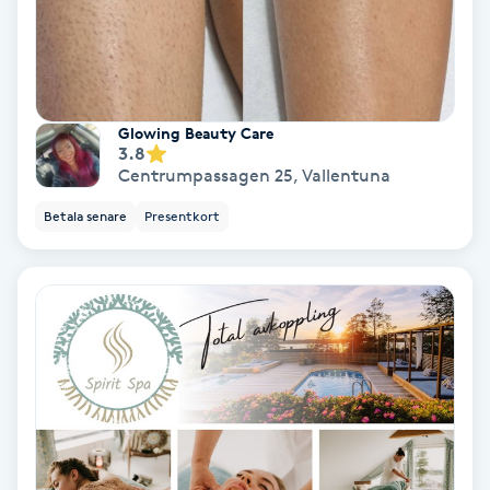
Fransförlängning Volym
Fransk manikyr
Glowing Beauty Care
Fransrengöring
3.8
Centrumpassagen 25
,
Vallentuna
Frekvensterapi
Betala senare
Presentkort
Friskvård
Friskvårdsmassage
Frisör
Funktionsanalys