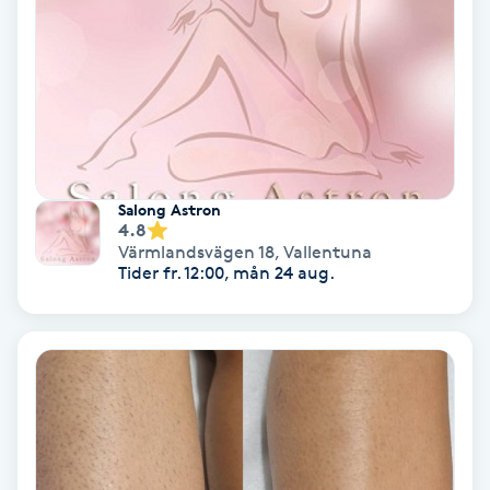
Fotmassage
Fotsvamp
Fotvård
Salong Astron
Fransar
4.8
Värmlandsvägen 18
,
Vallentuna
Tider fr. 12:00, mån 24 aug.
Fransborttagning
Fransfärgning
Fransförlängning
Fransförlängning Megavolym