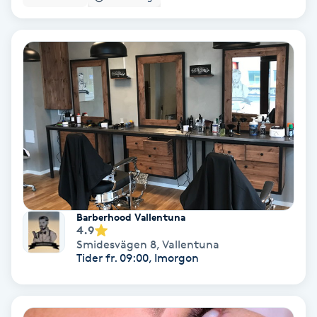
Color correction
Cryoterapi
D
Damklippning
Dermapen
Diamantslipning
E
Barberhood Vallentuna
4.9
Enzympeeling
Smidesvägen 8
,
Vallentuna
Tider fr. 09:00, Imorgon
Extensions