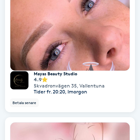
Extensions borttagning
Eyeliner-tatuering
F
Face framing
Faceliftmassage
Mayas Beauty Studio
Fet hårbotten
4.9
Skvadronvägen 35
,
Vallentuna
Tider fr. 20:20, Imorgon
Fettreducering
Betala senare
Fibromassage
Fillers