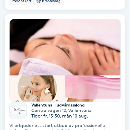
Presentkort
Branschorg.
Ansiktsbehandling djuprengörande
B
Babylights
Balayage
Bambumassage
Barber
Barnklippning
Vallentuna Hudvårdssalong
BIAB
Centralvägen 12
,
Vallentuna
Tider fr. 15:30, mån 10 aug.
Vi erbjuder ett stort utbud av professionella
Blowout