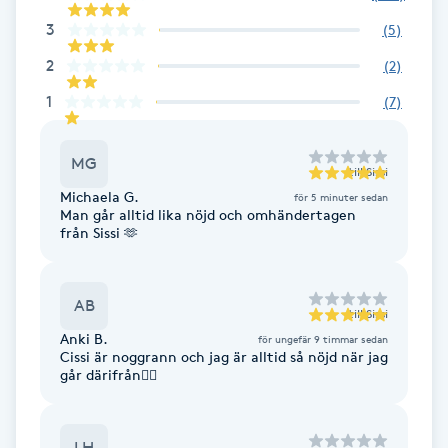
Hot Stone Massage
3
(
5
)
2
(
2
)
Hot yoga
1
(
7
)
Hudföryngring
MG
till
Sissi
Huduppstramning
Michaela G.
för 5 minuter sedan
Man går alltid lika nöjd och omhändertagen
från Sissi 🫶
Hudvård
Hyaluronsyra
AB
till
Sissi
Anki B.
för ungefär 9 timmar sedan
Hyperhidros
Cissi är noggrann och jag är alltid så nöjd när jag
går därifrån👍🏻
Hypnos
LH