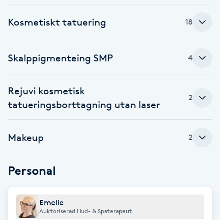
Fotsvamp
Kosmetiskt tatuering
18
Fotvård
Skalppigmenteing SMP
4
Fransar
Rejuvi kosmetisk
Fransborttagning
2
tatueringsborttagning utan laser
Fransfärgning
Makeup
2
Fransförlängning
Personal
Fransförlängning Megavolym
Fransförlängning Volym
Emelie
Auktoriserad Hud- & Spaterapeut