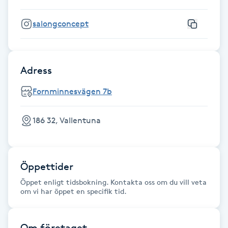
Kinesiologi
salongconcept
Kinesisk medicin
Adress
Kiropraktik
Fornminnesvägen 7b
Klangmassage
186 32, Vallentuna
Klippning
Klippning & Slingor
Öppettider
Öppet enligt tidsbokning. Kontakta oss om du vill veta
Klippning ungdom
om vi har öppet en specifik tid.
Koppningsmassage
Om företaget