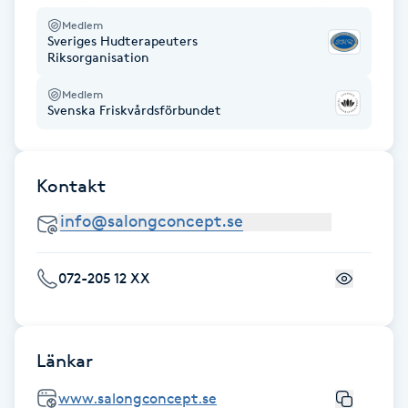
Medlem
IPL hårborttagning
Sveriges Hudterapeuters
Riksorganisation
IR-massage
Medlem
Svenska Friskvårdsförbundet
J
Japansk massage
Kontakt
K
K18
072-205 12 XX
Katun fransar
Kemisk peeling
Länkar
Keratinbehandling
www.salongconcept.se