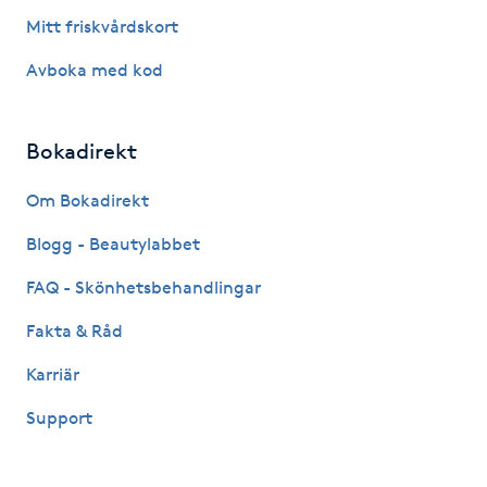
Megavolymfransar
Mitt friskvårdskort
Avboka med kod
Melasma
Mesoterapi
Bokadirekt
Om Bokadirekt
MicroPen
Blogg - Beautylabbet
Microshading
FAQ - Skönhetsbehandlingar
Mixfransar
Fakta & Råd
N
Karriär
Nagelförlängning
Support
Nagelförlängning akryl