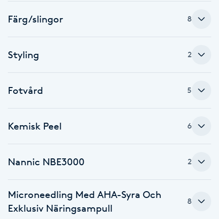
F
Färg/slingor
8
Face framing
Styling
2
Faceliftmassage
Fotvård
5
Fet hårbotten
Fettreducering
Kemisk Peel
6
Fibromassage
Nannic NBE3000
2
Fillers
Microneedling Med AHA-Syra Och
8
Fotmassage
Exklusiv Näringsampull