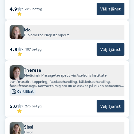
Fransk manikyr
4.9
Välj tjänst
685
betyg
Fransrengöring
Ida
Diplomerad Nagelterapeut
Frekvensterapi
4.8
Välj tjänst
107
betyg
Friskvård
Therese
Friskvårdsmassage
Medicinsk Massageterapeut via Axelsons Institute
Lymfmassör, koppning, fasciabehandling, käkledsbehandling,
faceliftmassage. Kontakta mig om du är osäker på vilken behandling
Frisör
som passar dig bäst. Mejl: therese@salongconcept.se
Certifikat
5.0
Välj tjänst
Funktionsanalys
275
betyg
Färgning
Sissi
Frisör