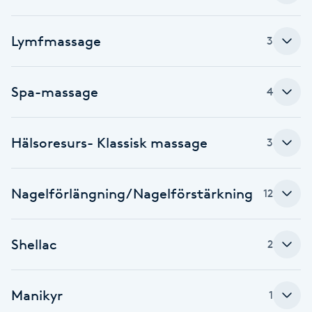
Brynformning
Lymfmassage
3
Brynfärgning
Spa-massage
4
Brynplockning
Hälsoresurs- Klassisk massage
Bröllopsuppsättning
3
C
Nagelförlängning/Nagelförstärkning
12
Celluliter
Coachning
Shellac
2
Color correction
Manikyr
1