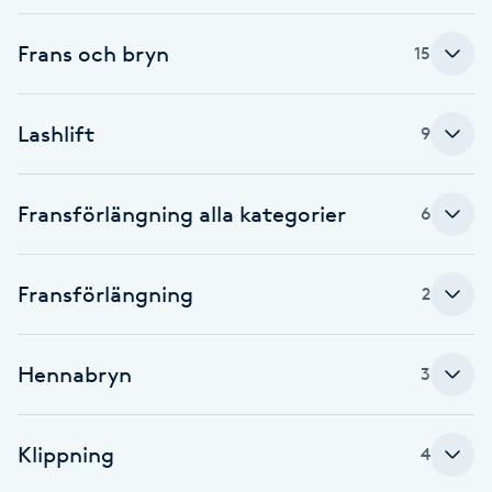
Cryoterapi
D
Frans och bryn
15
Damklippning
Lashlift
9
Dermapen
Fransförlängning alla kategorier
6
Diamantslipning
E
Fransförlängning
2
Enzympeeling
Extensions
Hennabryn
3
Extensions borttagning
Klippning
4
Eyeliner-tatuering