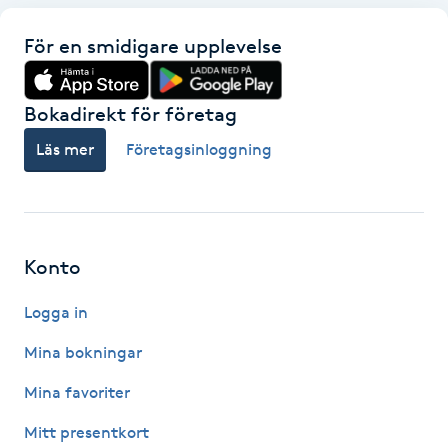
M
För en smidigare upplevelse
Makeup
Bokadirekt för företag
Manikyr & Pedikyr
Läs mer
Företagsinloggning
Massage
Medial vägledning
Konto
Medicinsk massage
Logga in
Mina bokningar
Meditation
Mina favoriter
Medium
Mitt presentkort