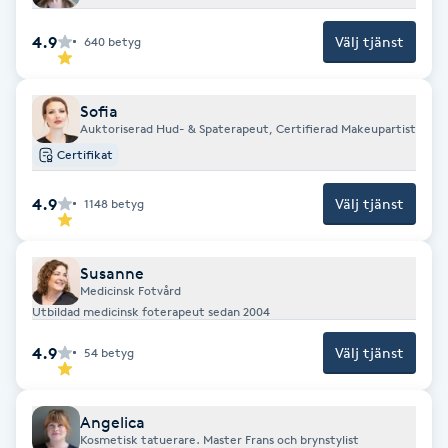
Föning
4.9
Välj tjänst
640
betyg
G
Gel naglar
Sofia
Auktoriserad Hud- & Spaterapeut, Certifierad Makeupartist
Gelenaglar
Certifikat
4.9
Välj tjänst
1148
betyg
Gellack
Gellack med förstärkning
Susanne
Medicinsk Fotvård
Utbildad medicinsk foterapeut sedan 2004
Gravidmassage
4.9
Välj tjänst
54
betyg
Gravidyoga
Angelica
Gruppträning
Kosmetisk tatuerare. Master Frans och brynstylist