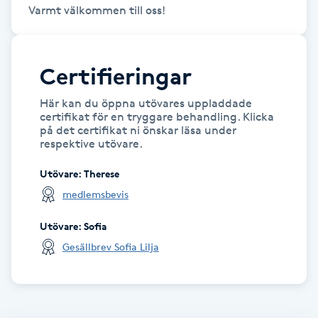
Varmt välkommen till oss!
LED-ljusterapi
Certifieringar
Liktornar
Här kan du öppna utövares uppladdade
LPG
certifikat för en tryggare behandling. Klicka
på det certifikat ni önskar läsa under
respektive utövare.
LPG-behandling
Utövare
:
Therese
medlemsbevis
LPG-massage
Utövare
:
Sofia
Luggklippning
Gesällbrev Sofia Lilja
Lymfmassage
Läpptatuering