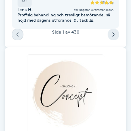
till
Sofia
Hårborttagning
Lena H.
för ungefär 23 timmar sedan
Proffsig behandling och trevligt bemötande, så
Hårbottenbehandling
nöjd med dagens utförande ☺️, tack 🙏
Sida
1
av
430
Hårförlängning
Hårvård
Hälsa
Hälsprickor
I
Idrottsmassage
IPL