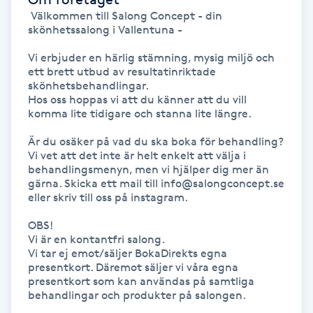
 Välkommen till Salong Concept - din 
Kosmetisk tatuering
skönhetssalong i Vallentuna -

Vi erbjuder en härlig stämning, mysig miljö och 
Kostrådgivning
ett brett utbud av resultatinriktade 
skönhetsbehandlingar. 

Kroppsinpackning
Hos oss hoppas vi att du känner att du vill 
komma lite tidigare och stanna lite längre. 

Kroppspeeling
Är du osäker på vad du ska boka för behandling? 
Vi vet att det inte är helt enkelt att välja i 
behandlingsmenyn, men vi hjälper dig mer än 
Käkledsbehandling
gärna. Skicka ett mail till info@salongconcept.se 
eller skriv till oss på instagram.

Kärlbehandling
OBS! 

L
Vi är en kontantfri salong.

Vi tar ej emot/säljer BokaDirekts egna 
presentkort. Däremot säljer vi våra egna 
Laserbehandling
presentkort som kan användas på samtliga 
behandlingar och produkter på salongen.

Lashlift Keratin