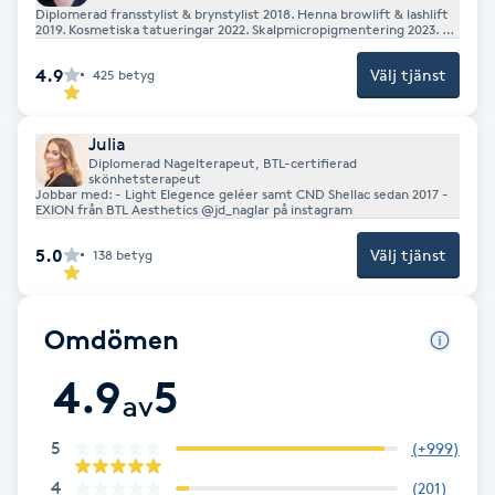
Diplomerad fransstylist & brynstylist 2018. Henna browlift & lashlift
2019. Kosmetiska tatueringar 2022. Skalpmicropigmentering 2023.
Rejuvi kosmetisk tatueringsborttagning 2023. Studex Håltagning
Gua Sha-massage
2024 Exion 2025
4.9
Välj tjänst
425
betyg
H
Hatha Yoga
Julia
Diplomerad Nagelterapeut, BTL-certifierad
skönhetsterapeut
Jobbar med: - Light Elegence geléer samt CND Shellac sedan 2017 -
Headspa
EXION från BTL Aesthetics @jd_naglar på instagram
5.0
Välj tjänst
138
betyg
Healing
Herrklippning
Omdömen
4.9
5
HIFU
av
Hollywood Peel
5
(
+999
)
4
(
201
)