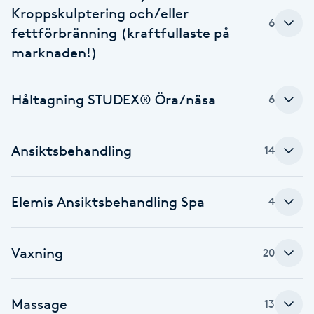
Kroppskulptering och/eller
6
Babylights
fettförbränning (kraftfullaste på
marknaden!)
Balayage
Håltagning STUDEX® Öra/näsa
6
Bambumassage
Barber
Ansiktsbehandling
14
Barnklippning
Elemis Ansiktsbehandling Spa
4
BIAB
Vaxning
20
Blowout
Bottenfärg
Massage
13