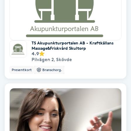
Bottenfärg
Brynformning
TS Akupunkturportalen AB - Kraftkällans
Brynfärgning
Massage&Friskvård Skultorp
4.9
Pilvägen 2
,
Skövde
Brynplockning
Presentkort
Branschorg.
Bröllopsuppsättning
C
Celluliter
Coachning