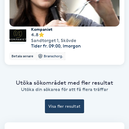
Color correction
Cryoterapi
D
Kompaniet
4.8
Sandtorget 1
,
Skövde
Damklippning
Tider fr. 09:00, Imorgon
Betala senare
Branschorg.
Dermapen
Diamantslipning
Utöka sökområdet med fler resultat
E
Utöka din sökarea för att få flera träffar
Enzympeeling
Visa fler resultat
Extensions