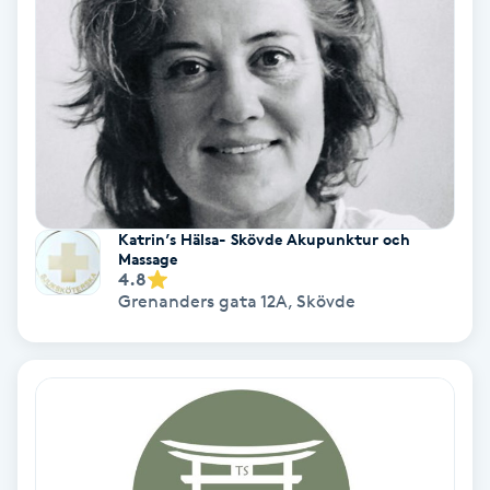
Ansiktsbehandling djuprengörande
B
Babylights
Balayage
Bambumassage
Katrin’s Hälsa- Skövde Akupunktur och
Massage
4.8
Barber
Grenanders gata 12A
,
Skövde
Barnklippning
BIAB
Blowout