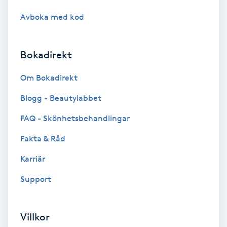
Fotmassage
Avboka med kod
Fotsvamp
Bokadirekt
Fotvård
Om Bokadirekt
Blogg - Beautylabbet
Fransar
FAQ - Skönhetsbehandlingar
Fransborttagning
Fakta & Råd
Fransfärgning
Karriär
Support
Fransförlängning
Fransförlängning Megavolym
Villkor