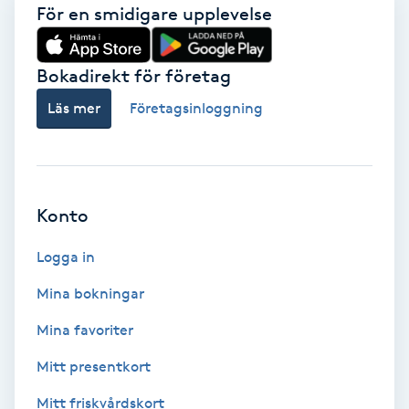
Extensions borttagning
För en smidigare upplevelse
Eyeliner-tatuering
Bokadirekt för företag
F
Läs mer
Företagsinloggning
Face framing
Faceliftmassage
Konto
Fet hårbotten
Logga in
Fettreducering
Mina bokningar
Mina favoriter
Fibromassage
Mitt presentkort
Fillers
Mitt friskvårdskort