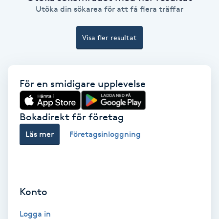
Utöka din sökarea för att få flera träffar
Gruppträning
Visa fler resultat
Gua Sha-massage
H
För en smidigare upplevelse
Hatha Yoga
Bokadirekt för företag
Headspa
Läs mer
Företagsinloggning
Healing
Herrklippning
Konto
HIFU
Logga in