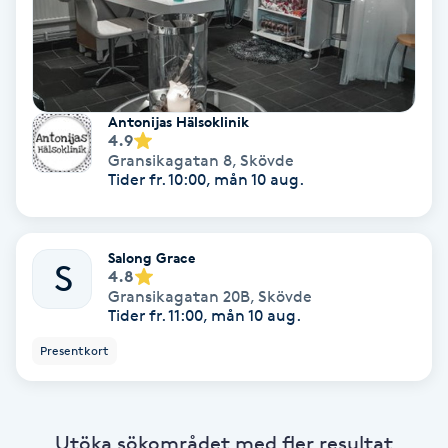
Färgning
Föning
G
Antonijas Hälsoklinik
4.9
Gransikagatan 8
,
Skövde
Gel naglar
Tider fr. 10:00, mån 10 aug.
Gelenaglar
Salong Grace
S
4.8
Gellack
Gransikagatan 20B
,
Skövde
Tider fr. 11:00, mån 10 aug.
Gellack med förstärkning
Presentkort
Gravidmassage
Utöka sökområdet med fler resultat
Gravidyoga