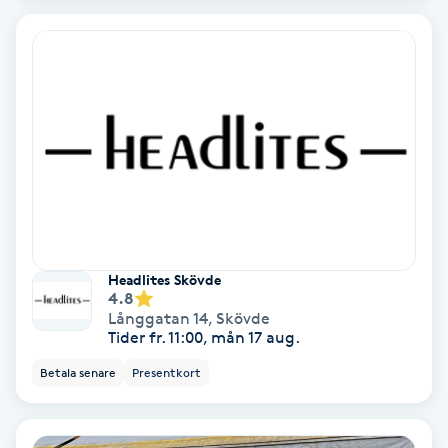
Extensions borttagning
Eyeliner-tatuering
F
Face framing
Faceliftmassage
Fet hårbotten
Headlites Skövde
4.8
Fettreducering
Långgatan 14
,
Skövde
Tider fr. 11:00, mån 17 aug.
Fibromassage
Betala senare
Presentkort
Fillers