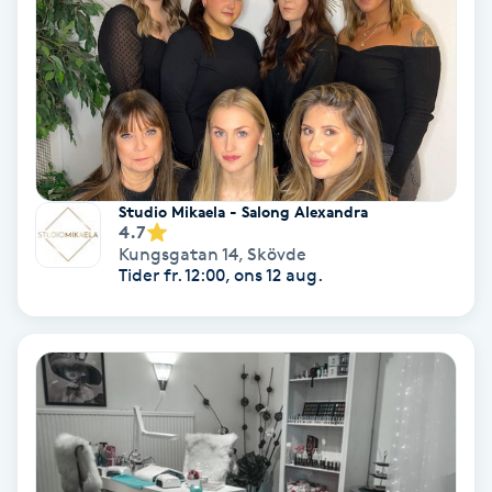
Fransförlängning Volym
Fransk manikyr
Fransrengöring
Studio Mikaela - Salong Alexandra
Frekvensterapi
4.7
Kungsgatan 14
,
Skövde
Tider fr. 12:00, ons 12 aug.
Friskvård
Friskvårdsmassage
Frisör
Funktionsanalys