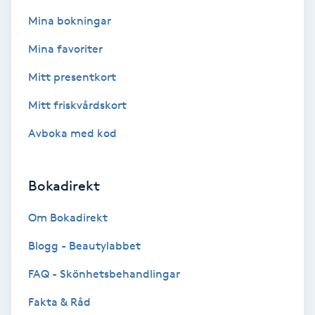
Hollywood Peel
Mina bokningar
Mina favoriter
Hot Stone Massage
Mitt presentkort
Hot yoga
Mitt friskvårdskort
Hudföryngring
Avboka med kod
Huduppstramning
Bokadirekt
Hudvård
Om Bokadirekt
Blogg - Beautylabbet
Hyaluronsyra
FAQ - Skönhetsbehandlingar
Hyperhidros
Fakta & Råd