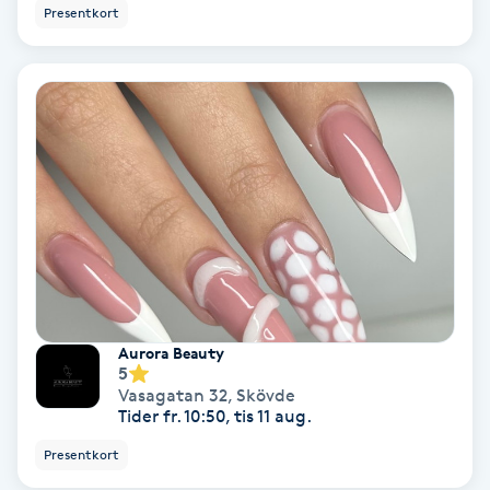
Color correction
Presentkort
Cryoterapi
D
Damklippning
Dermapen
Diamantslipning
E
Aurora Beauty
Enzympeeling
5
Vasagatan 32
,
Skövde
Tider fr. 10:50, tis 11 aug.
Extensions
Presentkort