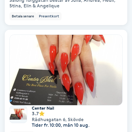
Salong Torggatan består av Julia, Andrea, Hedil,
Stina, Elin & Angelique
Bottenfärg
Betala senare
Presentkort
Brynformning
Brynfärgning
Brynplockning
Bröllopsuppsättning
C
Celluliter
Center Nail
3.7
Coachning
Rådhusgatan 6
,
Skövde
Tider fr. 10:00, mån 10 aug.