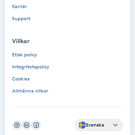
Hypnos
Karriär
Support
Hårborttagning
Hårbottenbehandling
Villkor
Etisk policy
Hårförlängning
Integritetspolicy
Hårvård
Cookies
Hälsa
Allmänna villkor
Hälsprickor
I
Svenska
Idrottsmassage