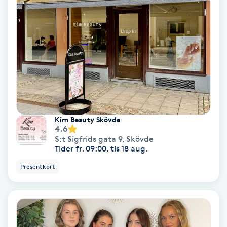
Fotmassage
Fotsvamp
Fotvård
Fransar
Kim Beauty Skövde
Fransborttagning
4.6
S:t Sigfrids gata 9
,
Skövde
Tider fr. 09:00, tis 18 aug.
Fransfärgning
Presentkort
Fransförlängning
Fransförlängning Megavolym