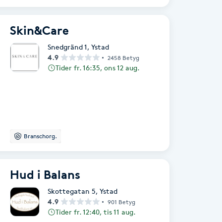
Skin&Care
Snedgränd 1
,
Ystad
4.9
2458 Betyg
Tider fr. 16:35, ons 12 aug.
Branschorg.
Hud i Balans
Skottegatan 5
,
Ystad
4.9
901 Betyg
Tider fr. 12:40, tis 11 aug.