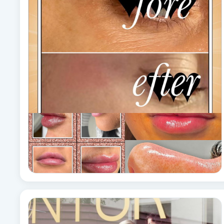
Alternativmedicin
Andningsmassage
Ansiktslyft utan kirurgi
Aromamassage
Ashtanga Yoga
Ayurveda
Ayurvedisk Massage
Ansiktsbehandling djuprengörande
B