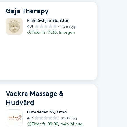
Gaja Therapy
Malmövägen 9b
,
Ystad
4.9
42 Betyg
Tider fr. 11:30, Imorgon
Vackra Massage &
Hudvård
Österleden 33
,
Ystad
4.7
917 Betyg
Tider fr. 09:00, mån 24 aug.