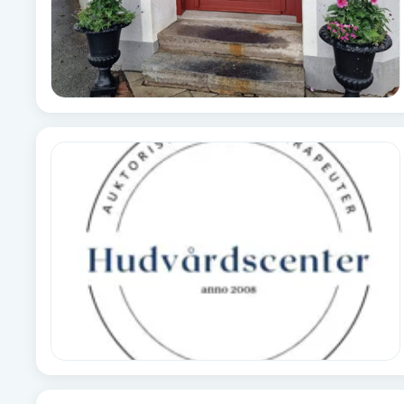
Fransk manikyr
Fransrengöring
Frekvensterapi
Friskvård
Friskvårdsmassage
Frisör
Funktionsanalys
Färgning