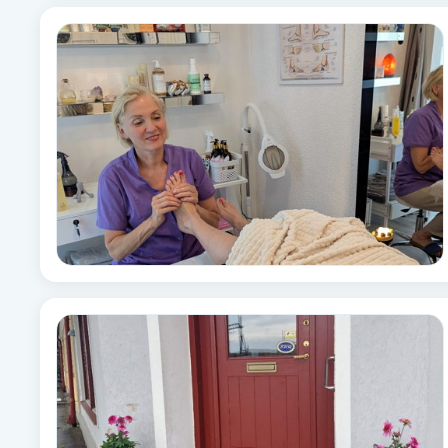
Fotsvamp
Fotvård
Fransar
Fransborttagning
Fransfärgning
Fransförlängning
Fransförlängning Megavolym
Fransförlängning Volym