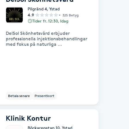
Pilgränd 4
,
Ystad
4.9
325 Betyg
Tider fr. 12:30, Idag
DelSol Skönhetsvård erbjuder
professionella injektionsbehandlingar
med fokus på naturliga ...
Betala senare
Presentkort
Klinik Kontur
Böckaregatan 10
,
Ystad