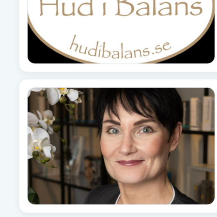
Eyeliner-tatuering
F
Face framing
Faceliftmassage
Fet hårbotten
Fettreducering
Fibromassage
Fillers
Fotmassage