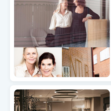
Babylights
Balayage
Bambumassage
Barber
Barnklippning
BIAB
Blowout
Bottenfärg