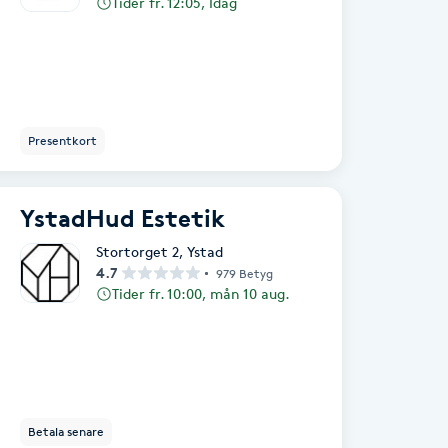
Tider fr. 12:05, Idag
Presentkort
YstadHud Estetik
Stortorget 2
,
Ystad
4.7
979 Betyg
Tider fr. 10:00, mån 10 aug.
Betala senare