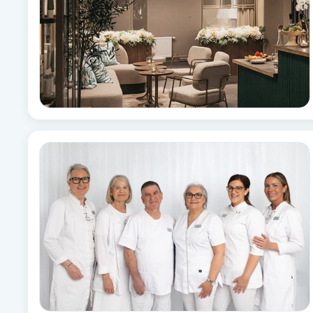
Brynformning
Brynfärgning
Brynplockning
Bröllopsuppsättning
C
Celluliter
Coachning
Color correction