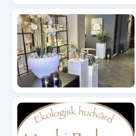
Cryoterapi
D
Damklippning
Dermapen
Diamantslipning
E
Enzympeeling
Extensions
Extensions borttagning