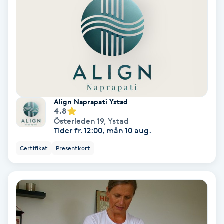
Nagelvård
Naglar borttagning
Naglar reparation
Align Naprapati Ystad
Naprapati
4.8
Österleden 19
,
Ystad
Tider fr. 12:00, mån 10 aug.
Navelpiercing
Certifikat
Presentkort
NBE-massage
Ny frisyr
O