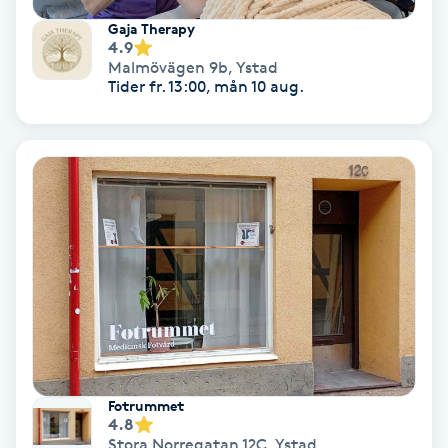
Laserbehandling
Gaja Therapy
4.9
Lashlift Keratin
Malmövägen 9b
,
Ystad
Tider fr. 13:00, mån 10 aug.
LED-ljusterapi
Liktornar
LPG
LPG-behandling
LPG-massage
Luggklippning
Fotrummet
4.8
Stora Norregatan 12C
,
Ystad