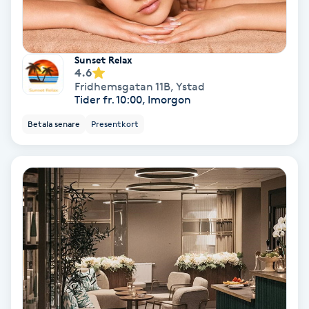
Extensions borttagning
Eyeliner-tatuering
Sunset Relax
F
4.6
Fridhemsgatan 11B
,
Ystad
Face framing
Tider fr. 10:00, Imorgon
Betala senare
Presentkort
Faceliftmassage
Fet hårbotten
Fettreducering
Fibromassage
Fillers