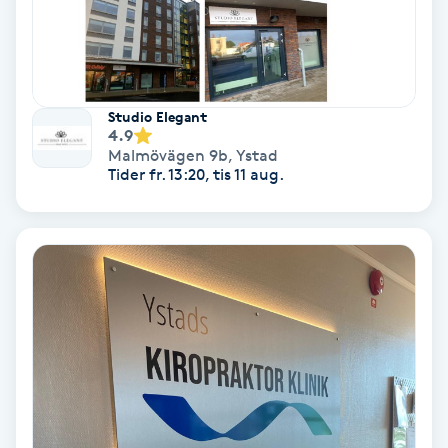
Osteopati
P
Paraffinbehandling
Studio Elegant
4.9
Pedikyr
Malmövägen 9b
,
Ystad
Tider fr. 13:20, tis 11 aug.
Pensionärklippning
Permanent
Permanent hårborttagning
Permanent ögonbrynsmakeup
Personal shopper