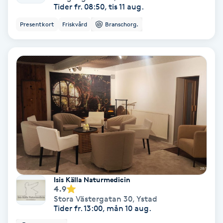
Tider fr. 08:50, tis 11 aug.
Färgning
Presentkort
Friskvård
Branschorg.
Föning
G
Gel naglar
Gelenaglar
Gellack
Gellack med förstärkning
Isis Källa Naturmedicin
4.9
Gravidmassage
Stora Västergatan 30
,
Ystad
Tider fr. 13:00, mån 10 aug.
Gravidyoga