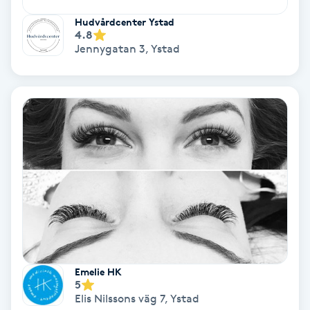
Regndroppsmassage
Hudvårdcenter Ystad
4.8
Reiki
Jennygatan 3
,
Ystad
Reikihealing
Reiki massage
Restorative Yoga
Rosacea
Rosenmetoden
Emelie HK
Ryggmassage
5
Elis Nilssons väg 7
,
Ystad
S