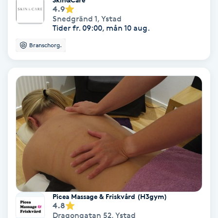
4.9
Fransförlängning Volym
Snedgränd 1
,
Ystad
Tider fr. 09:00, mån 10 aug.
Fransk manikyr
Branschorg.
Fransrengöring
Frekvensterapi
Friskvård
Friskvårdsmassage
Frisör
Picea Massage & Friskvård (H3gym)
Funktionsanalys
4.8
Dragongatan 52
,
Ystad