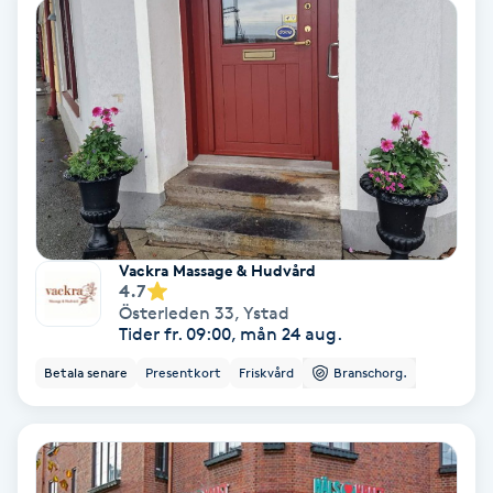
Hollywood Peel
Hot Stone Massage
Hot yoga
Hudföryngring
Huduppstramning
Vackra Massage & Hudvård
4.7
Österleden 33
,
Ystad
Hudvård
Tider fr. 09:00, mån 24 aug.
Betala senare
Presentkort
Friskvård
Branschorg.
Hyaluronsyra
Hyperhidros