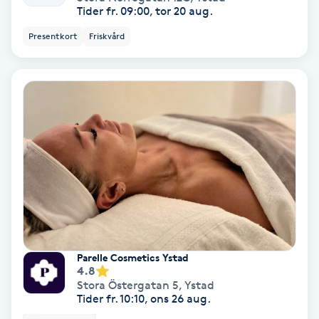
Lymfmassage
Tider fr. 09:00, tor 20 aug.
Presentkort
Friskvård
Läpptatuering
M
Makeup
Manikyr & Pedikyr
Massage
Medial vägledning
Parelle Cosmetics Ystad
Medicinsk massage
4.8
Stora Östergatan 5
,
Ystad
Meditation
Tider fr. 10:10, ons 26 aug.