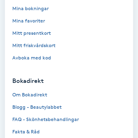
Mina bokningar
Svettbehandling
T
Mina favoriter
Mitt presentkort
Tuina-massage
Mitt friskvårdskort
Taktil massage
Avboka med kod
Tandblekning
Bokadirekt
Tandläkare
Om Bokadirekt
Tatuering
Blogg - Beautylabbet
FAQ - Skönhetsbehandlingar
Tatueringsborttagning
Fakta & Råd