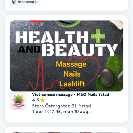
Branschorg.
Gruppträning
Gua Sha-massage
H
Hatha Yoga
Headspa
Healing
Vietnamese massage - M&Q Nails Ystad
4.9
Herrklippning
Stora Östergatan 31
,
Ystad
Tider fr. 17:45, mån 10 aug.
HIFU