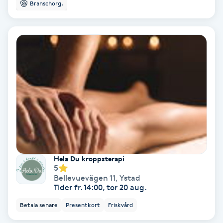
Branschorg.
Medium
Megavolymfransar
Melasma
Mesoterapi
MicroPen
Microshading
Hela Du kroppsterapi
5
Bellevuevägen 11
,
Ystad
Mixfransar
Tider fr. 14:00, tor 20 aug.
N
Betala senare
Presentkort
Friskvård
Nagelförlängning