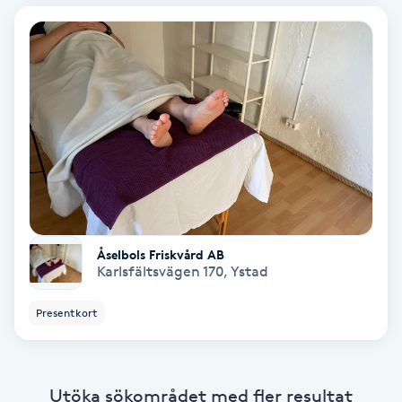
Skoinlägg
Skägg
Skäggfärgning
Skäggklippning
Skäggtrimmning
Åselbols Friskvård AB
Karlsfältsvägen 170
,
Ystad
Skönhet
Presentkort
Slingor
Sockring
Utöka sökområdet med fler resultat