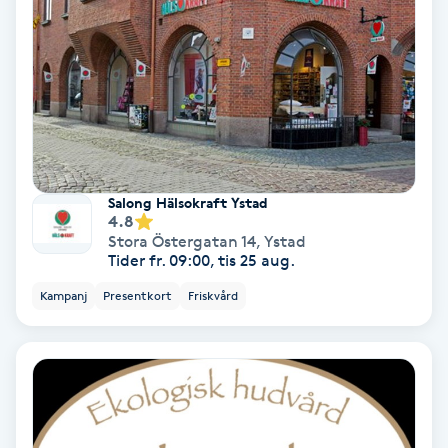
Hypnos
Hårborttagning
Hårbottenbehandling
Hårförlängning
Salong Hälsokraft Ystad
4.8
Stora Östergatan 14
,
Ystad
Hårvård
Tider fr. 09:00, tis 25 aug.
Kampanj
Presentkort
Friskvård
Hälsa
Hälsprickor
I
Idrottsmassage