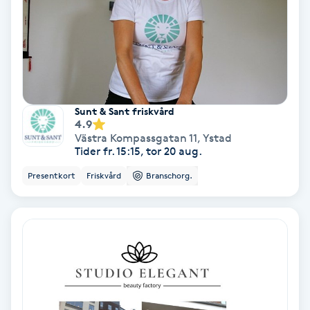
Olaplex
Olaplexbehandling
Ombre
Sunt & Sant friskvård
4.9
Ombre brows
Västra Kompassgatan 11
,
Ystad
Tider fr. 15:15, tor 20 aug.
Ombre naglar
Presentkort
Friskvård
Branschorg.
Optiker
Ortobionomi
Ortopedi