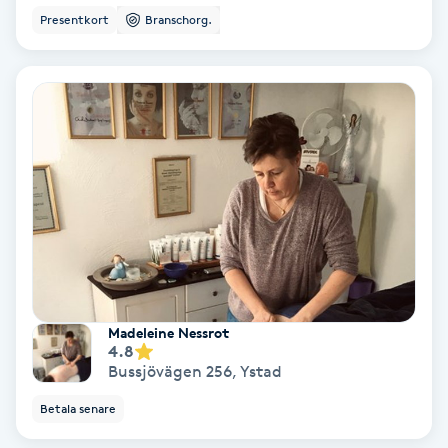
Presentkort
Branschorg.
Samtalsterapi
Senioryoga
Shiatsu
Singelfransar
Sjukgymnastik
Skalpmassage
Madeleine Nessrot
4.8
Skinbooster
Bussjövägen 256
,
Ystad
Betala senare
Sklerosering