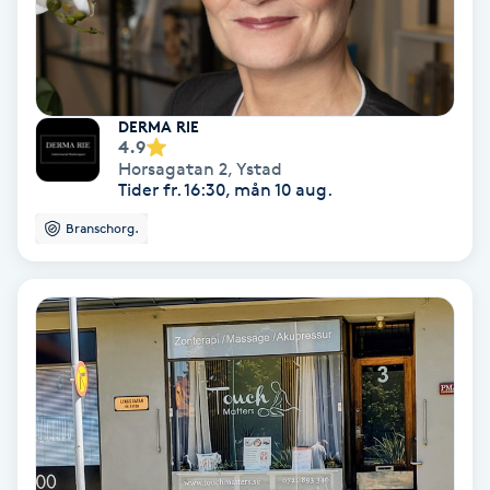
Keratinbehandling
Kinesiologi
DERMA RIE
4.9
Kinesisk medicin
Horsagatan 2
,
Ystad
Tider fr. 16:30, mån 10 aug.
Kiropraktik
Branschorg.
Klangmassage
Klippning
Klippning & Slingor
Klippning ungdom