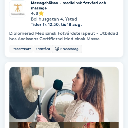
Massagehälsan - medicinsk fotvård och
massage
Bottenfärg
4.8
Bollhusgatan 4
,
Ystad
Tider fr. 12:30, tis 18 aug.
Brynformning
Diplomerad Medicinsk Fotvårdsterapeut - Utbildad
hos Axelssons Certifierad Medicinsk Massa...
Brynfärgning
Presentkort
Friskvård
Branschorg.
Brynplockning
Bröllopsuppsättning
C
Celluliter
Coachning