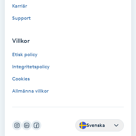
Terapi
Karriär
Thaimassage
Support
Toning
Villkor
Torr hårbotten
Etisk policy
Integritetspolicy
Torrborstning
Cookies
Triggerpunktsmassage
Allmänna villkor
Trådning
Träning
Svenska