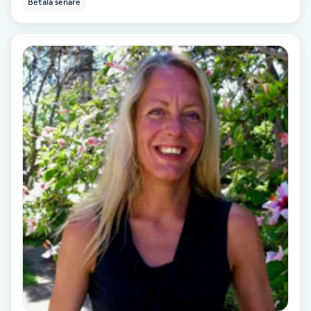
Betala senare
Ansiktsbehandling djuprengörande
B
Babylights
Balayage
Bambumassage
Barber
Barnklippning
BIAB
Blowout