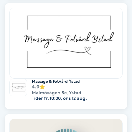
Nagelförlängning akryl
Nagelförlängning gelé
Nagelförlängning glasfiber
Nagelförlängning silke
Nagelförstärkning
Massage & Fotvård Ystad
4.9
Malmövägen 5c
,
Ystad
Nagelklippning
Tider fr. 10:00, ons 12 aug.
Nagelsvamp
Nageltrång