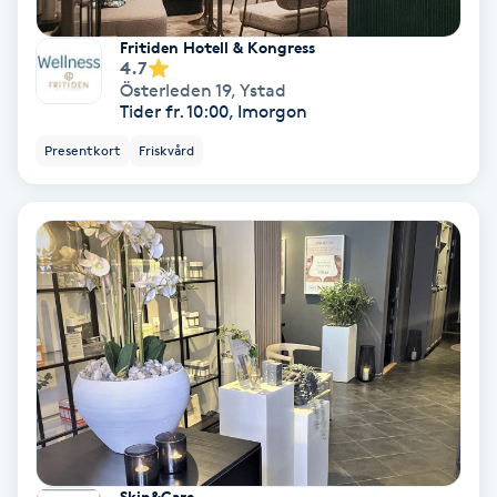
Fotmassage
Fritiden Hotell & Kongress
4.7
Österleden 19
,
Ystad
Fotsvamp
Tider fr. 10:00, Imorgon
Presentkort
Friskvård
Fotvård
Fransar
Fransborttagning
Fransfärgning
Fransförlängning
Fransförlängning Megavolym
Skin&Care