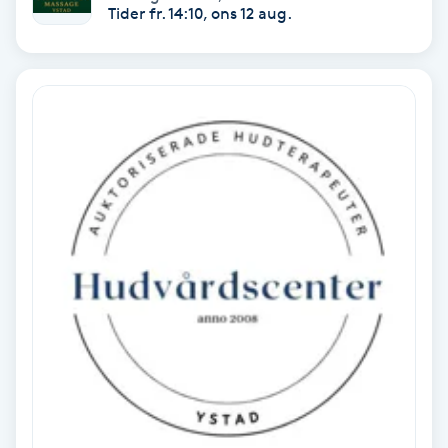
Tider fr. 14:10, ons 12 aug.
PRP (Platelet Rich Plasma)
PRX-T33
Psoriasis
PT
R
Radiofrekvens
Rakning
Reflexologi