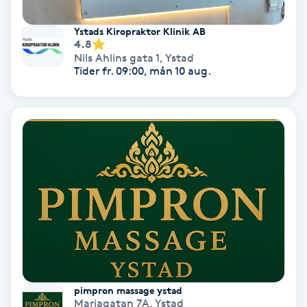
Personlig tränare
Ystads Kiropraktor Klinik AB
4.8
Nils Ahlins gata 1
,
Ystad
Picolaser
Tider fr. 09:00, mån 10 aug.
Piercing
Pigmentbehandling
Pigmentfläckar
Plastikkirurgi
Powder brows
pimpron massage ystad
Power Yoga
Mariagatan 7A
,
Ystad