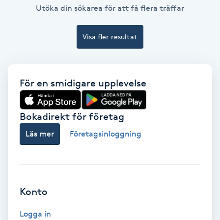
Utöka din sökarea för att få flera träffar
Spa
Visa fler resultat
Spa manikyr & pedikyr
Spa-manikyr
För en smidigare upplevelse
Spa-pedikyr
Bokadirekt för företag
Spraytan
Läs mer
Företagsinloggning
Stylist
Sugaring
Konto
Svensk massage
Logga in