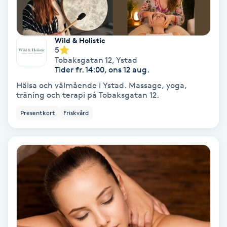
Color correction
Cryoterapi
Wild & Holistic
5
D
Tobaksgatan 12
,
Ystad
Tider fr. 14:00, ons 12 aug.
Damklippning
Hälsa och välmående i Ystad. Massage, yoga,
träning och terapi på Tobaksgatan 12.
Dermapen
Presentkort
Friskvård
Diamantslipning
E
Enzympeeling
Extensions