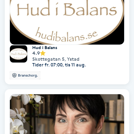
IPL
IPL hårborttagning
IR-massage
Hud i Balans
4.9
J
Skottegatan 5
,
Ystad
Tider fr. 07:00, tis 11 aug.
Japansk massage
Branschorg.
K
K18
Katun fransar
Kemisk peeling