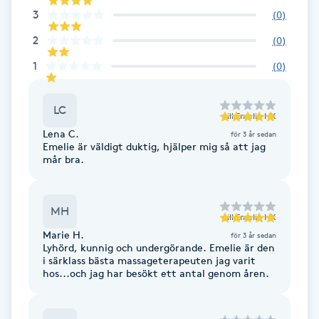
Cryoterapi
3
(
0
)
D
2
(
0
)
Damklippning
1
(
0
)
Dermapen
LC
till
Emelie HK
Lena C.
för 3 år sedan
Diamantslipning
Emelie är väldigt duktig, hjälper mig så att jag
mår bra.
E
Enzympeeling
MH
till
Emelie HK
Marie H.
Extensions
för 3 år sedan
Lyhörd, kunnig och undergörande. Emelie är den
i särklass bästa massageterapeuten jag varit
hos...och jag har besökt ett antal genom åren.
Extensions borttagning
Eyeliner-tatuering