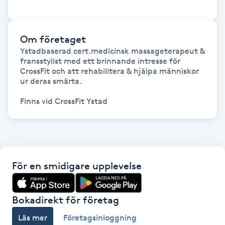
Föning
G
Om företaget
Gel naglar
Ystadbaserad cert.medicinsk massageterapeut & 
fransstylist med ett brinnande intresse för 
CrossFit och att rehabilitera & hjälpa människor 
Gelenaglar
ur deras smärta.

Finns vid CrossFit Ystad
Gellack
Gellack med förstärkning
Gravidmassage
För en smidigare upplevelse
Gravidyoga
Bokadirekt för företag
Läs mer
Företagsinloggning
Gruppträning