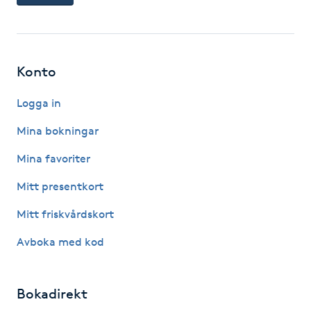
Gua Sha-massage
H
Konto
Hatha Yoga
Logga in
Headspa
Mina bokningar
Mina favoriter
Healing
Mitt presentkort
Herrklippning
Mitt friskvårdskort
HIFU
Avboka med kod
Hollywood Peel
Bokadirekt