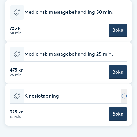
Babylights
Medicinsk massagebehandling 50 min.
Balayage
725 kr
Boka
50 min
Bambumassage
Medicinsk massagebehandling 25 min.
Barber
475 kr
Boka
25 min
Barnklippning
Kinesiotapning
BIAB
325 kr
Blowout
Boka
15 min
Bottenfärg