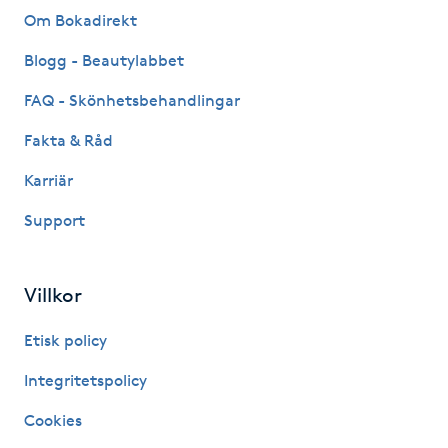
Hot Stone Massage
Om Bokadirekt
Blogg - Beautylabbet
Hot yoga
FAQ - Skönhetsbehandlingar
Hudföryngring
Fakta & Råd
Huduppstramning
Karriär
Support
Hudvård
Hyaluronsyra
Villkor
Etisk policy
Hyperhidros
Integritetspolicy
Hypnos
Cookies