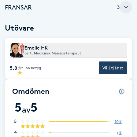
FRANSAR
3
Brynformning
Utövare
Brynfärgning
Brynplockning
Emelie HK
cert. Medicinsk Massageterapeut
Bröllopsuppsättning
5.0
Välj tjänst
66
betyg
C
Celluliter
Omdömen
5
5
Coachning
av
Color correction
5
(
63
)
4
(
3
)