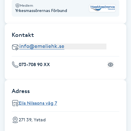
Fotsvamp
Medlem
Yrkesmassörernas Förbund
Fotvård
Kontakt
Fransar
Fransborttagning
073-708 90 XX
Fransfärgning
Fransförlängning
Adress
Elis Nilssons väg 7
Fransförlängning Megavolym
271 39, Ystad
Fransförlängning Volym