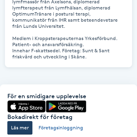
lymfmassör från Axelsons, diplomerad 
lymfterapeut från Lymfhälsan, diplomerad 
Kosmetisk tatuering
OptimumTränare i postural terapi, 
kommunikatör från IHR samt beteendevetare 
Kostrådgivning
från Lunds Universitet.

Medlem i Kroppsterapeuternas Yrkesförbund.

Kroppsinpackning
Patient- och ansvarsförsäkring.

Innehar F-skattsedel. Företag: Sunt & Sant 
Kroppspeeling
Käkledsbehandling
Kärlbehandling
För en smidigare upplevelse
L
Bokadirekt för företag
Laserbehandling
Läs mer
Företagsinloggning
Lashlift Keratin