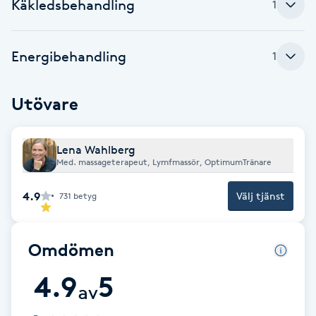
Cryoterapi
Käkledsbehandling
1
D
Energibehandling
1
Damklippning
Dermapen
Utövare
Diamantslipning
Lena Wahlberg
E
Med. massageterapeut, Lymfmassör, OptimumTränare
Enzympeeling
4.9
Välj tjänst
731
betyg
Extensions
Omdömen
Extensions borttagning
4.9
5
av
Eyeliner-tatuering