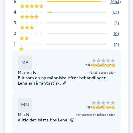
5
(
663
)
F
4
(
63
)
Face framing
3
(
1
)
2
(
0
)
Faceliftmassage
1
(
4
)
Fet hårbotten
MP
till
Lena Wahlberg
Fettreducering
Marina P.
för 25 dagar sedan
Blir som en ny människa efter behandlingen.
Lena är så fantastisk. 💕
Fibromassage
MN
Fillers
till
Lena Wahlberg
Mia N.
för ungefär en månad sedan
Alltid det bästa hos Lena! 🤩
Fotmassage