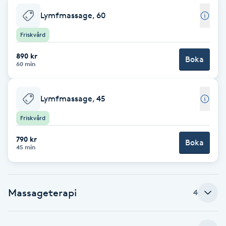
Lymfmassage, 60
Brynformning
Friskvård
Brynfärgning
890 kr
Boka
60 min
Brynplockning
Lymfmassage, 45
Bröllopsuppsättning
Friskvård
C
790 kr
Boka
Celluliter
45 min
Coachning
Massageterapi
4
Color correction