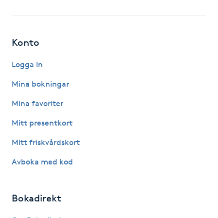
LED-ljusterapi
Konto
Liktornar
Logga in
LPG
Mina bokningar
Mina favoriter
LPG-behandling
Mitt presentkort
LPG-massage
Mitt friskvårdskort
Luggklippning
Avboka med kod
Lymfmassage
Bokadirekt
Läpptatuering