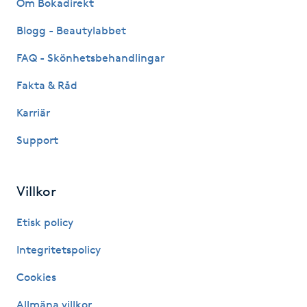
Om Bokadirekt
M
Blogg - Beautylabbet
Makeup
FAQ - Skönhetsbehandlingar
Fakta & Råd
Manikyr & Pedikyr
Karriär
Massage
Support
Medial vägledning
Villkor
Medicinsk massage
Etisk policy
Meditation
Integritetspolicy
Cookies
Medium
Allmäna villkor