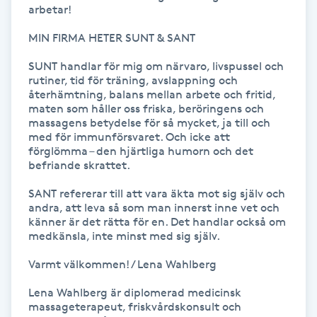
arbetar!

Kinesiologi
MIN FIRMA HETER SUNT & SANT

Kinesisk medicin
SUNT handlar för mig om närvaro, livspussel och 
rutiner, tid för träning, avslappning och 
återhämtning, balans mellan arbete och fritid, 
Kiropraktik
maten som håller oss friska, beröringens och 
massagens betydelse för så mycket, ja till och 
med för immunförsvaret. Och icke att 
Klangmassage
förglömma – den hjärtliga humorn och det 
befriande skrattet.

Klippning
SANT refererar till att vara äkta mot sig själv och 
andra, att leva så som man innerst inne vet och 
Klippning & Slingor
känner är det rätta för en. Det handlar också om 
medkänsla, inte minst med sig själv.

Klippning ungdom
Varmt välkommen! / Lena Wahlberg  

Lena Wahlberg är diplomerad medicinsk 
Koppningsmassage
massageterapeut, friskvårdskonsult och 