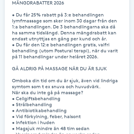
MÄNGDRABATTER 2026

Hårborttagning
• Du får 25% rabatt på 3:e behandlingen 
Hårbottenbehandling
lymfmassage som sker inom 30 dagar från den 
1:a behandlingen. De 3 behandlingarna ska då 
ha samma tidslängd. Denna mängdrabatt kan 
Hårförlängning
endast utnyttjas en gång per kund och år.

• Du får den 12:e behandlingen gratis, valfri 
behandling (utom Postural terapi), när du varit 
Hårvård
på 11 behandlingar under helåret 2026.

GÅ ALDRIG PÅ MASSAGE NÄR DU ÄR SJUK

Hälsa
Omboka din tid om du är sjuk, även vid lindriga 
symtom som t ex snuva och huvudvärk. 

Hälsprickor
När ska du inte gå på massage?

I
• Cellgiftsbehandling

• Strålbehandling

• Antibiotikabehandling 

Idrottsmassage
• Vid förkylning, feber, halsont

• Infektion i huden

IPL
• Magsjuk mindre än 48 tim sedan
