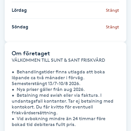
Lördag
Stängt
Gua Sha-massage
H
Söndag
Stängt
Hatha Yoga
Om företaget
Headspa
VÄLKOMMEN TILL SUNT & SANT FRISKVÅRD

Healing
•  Behandlingstider finns utlagda att boka 
löpande ca två månader i förväg. 
Semesterstängt 13/7-10/8 2026.

Herrklippning
•  Nya priser gäller från aug 2026.

•  Betalning med swish eller via faktura. I 
undantagsfall kontanter. Tar ej betalning med 
HIFU
kontokort. Du får kvitto för eventuell 
friskvårdsersättning.

Hollywood Peel
•  Vid avbokning mindre än 24 timmar före 
bokad tid debiteras fullt pris.
