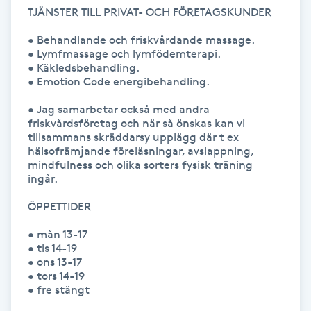
Hot Stone Massage
TJÄNSTER TILL PRIVAT- OCH FÖRETAGSKUNDER

• Behandlande och friskvårdande massage. 

Hot yoga
• Lymfmassage och lymfödemterapi.

• Käkledsbehandling.

• Emotion Code energibehandling.

Hudföryngring
• Jag samarbetar också med andra 
friskvårdsföretag och när så önskas kan vi 
Huduppstramning
tillsammans skräddarsy upplägg där t ex 
hälsofrämjande föreläsningar, avslappning, 
Hudvård
mindfulness och olika sorters fysisk träning 
ingår.

Hyaluronsyra
ÖPPETTIDER

• mån 13-17

Hyperhidros
• tis 14-19

• ons 13-17

• tors 14-19 

Hypnos
• fre stängt
