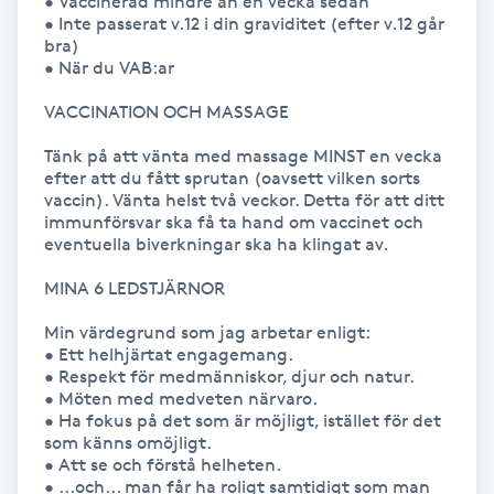
• Vaccinerad mindre än en vecka sedan 

• Inte passerat v.12 i din graviditet (efter v.12 går 
IPL hårborttagning
bra)

• När du VAB:ar

IR-massage
VACCINATION OCH MASSAGE

J
Tänk på att vänta med massage MINST en vecka 
efter att du fått sprutan (oavsett vilken sorts 
Japansk massage
vaccin). Vänta helst två veckor. Detta för att ditt 
immunförsvar ska få ta hand om vaccinet och 
K
eventuella biverkningar ska ha klingat av.

K18
MINA 6 LEDSTJÄRNOR

Min värdegrund som jag arbetar enligt:

Katun fransar
• Ett helhjärtat engagemang.

• Respekt för medmänniskor, djur och natur.

• Möten med medveten närvaro.

Kemisk peeling
• Ha fokus på det som är möjligt, istället för det 
som känns omöjligt.

Keratinbehandling
• Att se och förstå helheten.

• ...och... man får ha roligt samtidigt som man 