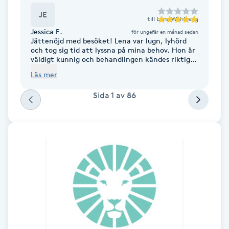
Fotsvamp
JE
till
Lena Wahlberg
Jessica E.
för ungefär en månad sedan
Fotvård
Jättenöjd med besöket! Lena var lugn, lyhörd
och tog sig tid att lyssna på mina behov. Hon är
väldigt kunnig och behandlingen kändes riktigt
Fransar
bra.
Läs mer
Sida
1
av
86
Fransborttagning
Fransfärgning
Fransförlängning
Fransförlängning Megavolym
Fransförlängning Volym