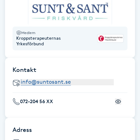
Fransk manikyr
Fransrengöring
Medlem
Kroppsterapeuternas
Frekvensterapi
Yrkesförbund
Friskvård
Kontakt
Friskvårdsmassage
Frisör
072-204 56 XX
Funktionsanalys
Färgning
Adress