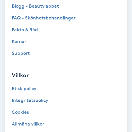
Blogg - Beautylabbet
Brynformning
FAQ - Skönhetsbehandlingar
Brynfärgning
Fakta & Råd
Karriär
Brynplockning
Support
Bröllopsuppsättning
C
Villkor
Celluliter
Etisk policy
Coachning
Integritetspolicy
Cookies
Color correction
Allmäna villkor