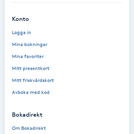
Babylights
Konto
Balayage
Logga in
Bambumassage
Mina bokningar
Mina favoriter
Barber
Mitt presentkort
Barnklippning
Mitt friskvårdskort
Avboka med kod
BIAB
Blowout
Bokadirekt
Bottenfärg
Om Bokadirekt