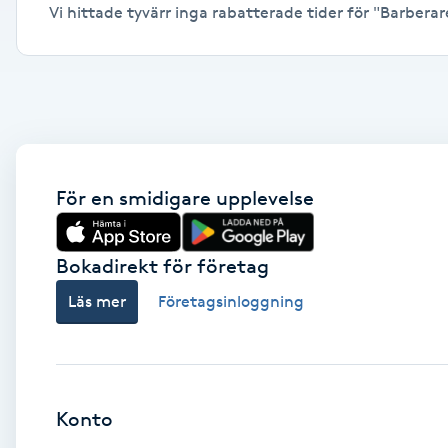
Vi hittade tyvärr inga rabatterade tider för "Barberare,
Alternativmedicin
Andningsmassage
Ansiktslyft utan kirurgi
Aromamassage
För en smidigare upplevelse
Ashtanga Yoga
Bokadirekt för företag
Ayurveda
Läs mer
Företagsinloggning
Ayurvedisk Massage
Ansiktsbehandling djuprengörande
Konto
B