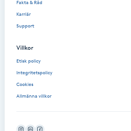
Fakta & Råd
Brynformning
Karriär
Support
Brynfärgning
Brynplockning
Villkor
Etisk policy
Bröllopsuppsättning
C
Integritetspolicy
Cookies
Celluliter
Allmänna villkor
Coachning
Color correction