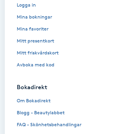
Logga in
Babylights
Mina bokningar
Mina favoriter
Balayage
Mitt presentkort
Bambumassage
Mitt friskvårdskort
Barber
Avboka med kod
Barnklippning
Bokadirekt
BIAB
Om Bokadirekt
Blogg - Beautylabbet
Blowout
FAQ - Skönhetsbehandlingar
Bottenfärg