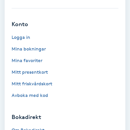
Babylights
Konto
Balayage
Logga in
Bambumassage
Mina bokningar
Barber
Mina favoriter
Mitt presentkort
Barnklippning
Mitt friskvårdskort
BIAB
Avboka med kod
Blowout
Bokadirekt
Bottenfärg