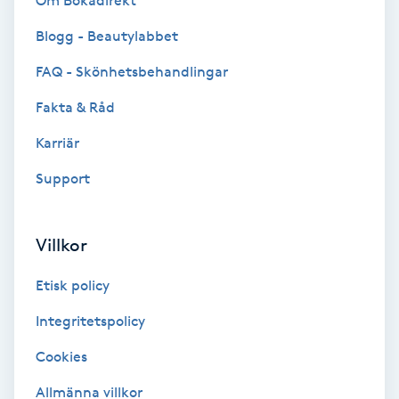
Om Bokadirekt
Brynformning
Blogg - Beautylabbet
FAQ - Skönhetsbehandlingar
Brynfärgning
Fakta & Råd
Brynplockning
Karriär
Support
Bröllopsuppsättning
C
Villkor
Celluliter
Etisk policy
Coachning
Integritetspolicy
Color correction
Cookies
Allmänna villkor