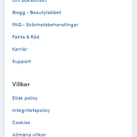
Om Bokadirekt
Brynformning
Blogg - Beautylabbet
FAQ - Skönhetsbehandlingar
Brynfärgning
Fakta & Råd
Brynplockning
Karriär
Support
Bröllopsuppsättning
C
Villkor
Celluliter
Etisk policy
Coachning
Integritetspolicy
Color correction
Cookies
Allmäna villkor