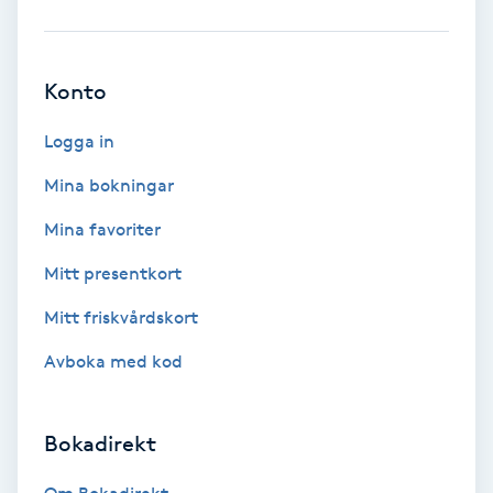
Babylights
Konto
Balayage
Logga in
Bambumassage
Mina bokningar
Barber
Mina favoriter
Mitt presentkort
Barnklippning
Mitt friskvårdskort
BIAB
Avboka med kod
Blowout
Bokadirekt
Bottenfärg