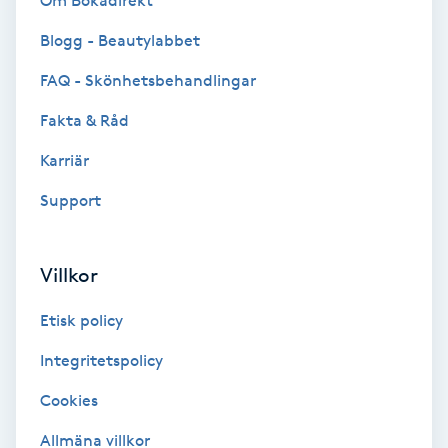
Om Bokadirekt
Brynformning
Blogg - Beautylabbet
FAQ - Skönhetsbehandlingar
Brynfärgning
Fakta & Råd
Brynplockning
Karriär
Support
Bröllopsuppsättning
C
Villkor
Celluliter
Etisk policy
Coachning
Integritetspolicy
Color correction
Cookies
Allmäna villkor