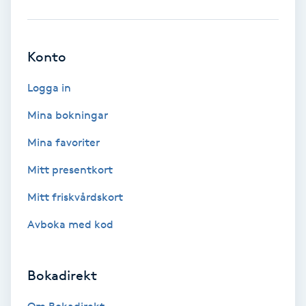
Babylights
Konto
Balayage
Logga in
Bambumassage
Mina bokningar
Barber
Mina favoriter
Mitt presentkort
Barnklippning
Mitt friskvårdskort
BIAB
Avboka med kod
Blowout
Bokadirekt
Bottenfärg