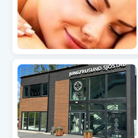
Eyeliner-tatuering
F
Face framing
Faceliftmassage
Fet hårbotten
Fettreducering
Fibromassage
Fillers
Fotmassage