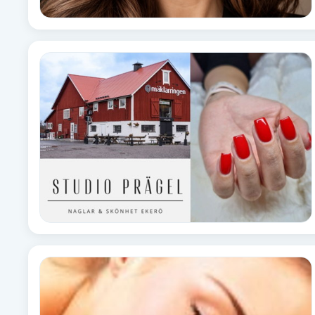
Cryoterapi
D
Damklippning
Dermapen
Diamantslipning
E
Enzympeeling
Extensions
Extensions borttagning