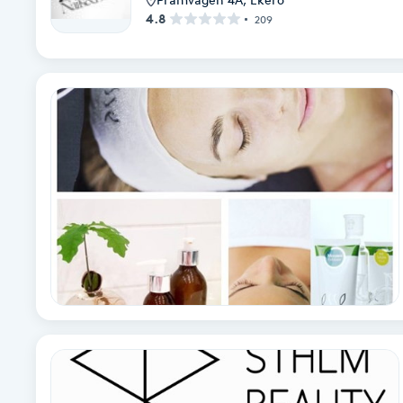
4.8
209
Babylights
Balayage
Bambumassage
Barber
Barnklippning
BIAB
Blowout
Bottenfärg