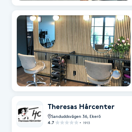
Fotsvamp
Fotvård
Fransar
Fransborttagning
Fransfärgning
Fransförlängning
Theresas Hårcenter
Fransförlängning Megavolym
Sanduddsvägen 36
,
Ekerö
4.7
1913
Fransförlängning Volym