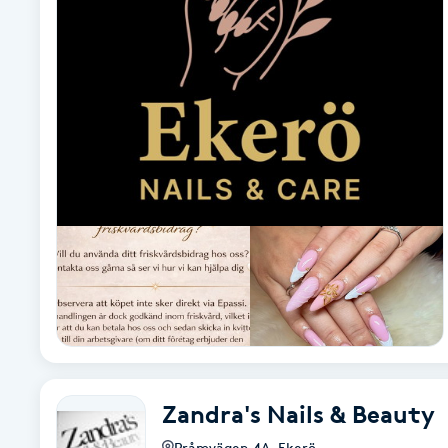
Alternativmedicin
Andningsmassage
Ansiktslyft utan kirurgi
Aromamassage
Ashtanga Yoga
Ayurveda
Ayurvedisk Massage
Zandra's Nails & Beauty
Ansiktsbehandling djuprengörande
B
Pråmvägen 4A
,
Ekerö