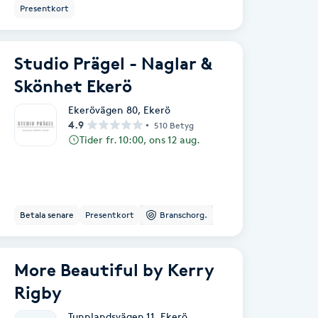
Presentkort
Studio Prägel - Naglar &
Skönhet Ekerö
Ekerövägen 80
,
Ekerö
4.9
510 Betyg
Tider fr. 10:00, ons 12 aug.
Betala senare
Presentkort
Branschorg.
More Beautiful by Kerry
Rigby
Tunnlandsvägen 11
,
Ekerö