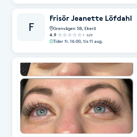
Fransk manikyr
Frisör Jeanette Löfdahl
F
Fransrengöring
Grenvägen 5B
,
Ekerö
4.9
629
Tider fr. 16:00, tis 11 aug.
Frekvensterapi
Friskvård
Friskvårdsmassage
Frisör
Funktionsanalys
Färgning