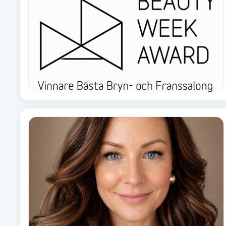
Brynformning
Brynfärgning
Brynplockning
Bröllopsuppsättning
C
Celluliter
Coachning
Color correction