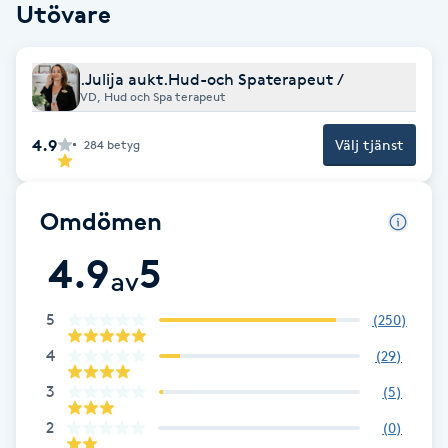
Utövare
Fotsvamp
Fotvård
.Julija aukt.Hud-och Spaterapeut /
VD, Hud och Spa terapeut
Fransar
4.9
Välj tjänst
284
betyg
Fransborttagning
Omdömen
Fransfärgning
4.9
5
av
Fransförlängning
5
(
250
)
4
Fransförlängning Megavolym
(
29
)
3
(
5
)
Fransförlängning Volym
2
(
0
)