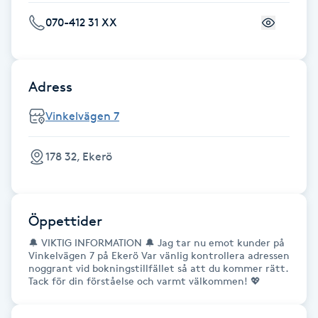
070-412 31 XX
Gua Sha-massage
H
Adress
Hatha Yoga
Vinkelvägen 7
Headspa
178 32, Ekerö
Healing
Herrklippning
Öppettider
🔔 VIKTIG INFORMATION 🔔 Jag tar nu emot kunder på
HIFU
Vinkelvägen 7 på Ekerö Var vänlig kontrollera adressen
noggrant vid bokningstillfället så att du kommer rätt.
Tack för din förståelse och varmt välkommen! 💖
Hollywood Peel