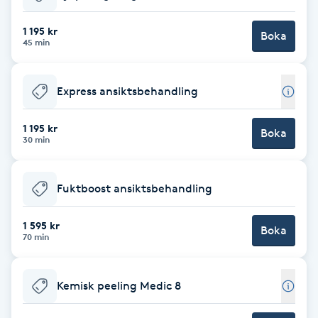
Babylights
1 195 kr
Boka
45 min
Balayage
Express ansiktsbehandling
Bambumassage
1 195 kr
Boka
30 min
Barber
Barnklippning
Fuktboost ansiktsbehandling
BIAB
1 595 kr
Boka
70 min
Blowout
Kemisk peeling Medic 8
Bottenfärg