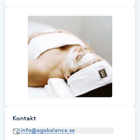
Föning
G
Gel naglar
Gelenaglar
Gellack
Gellack med förstärkning
Gravidmassage
Kontakt
Gravidyoga
Gruppträning