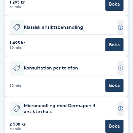
1 295 kr
Boka
45 min
Brynformning
Klassisk ansiktsbehandling
Brynfärgning
1 495 kr
Brynplockning
Boka
60 min
Bröllopsuppsättning
Konsultation per telefon
C
Celluliter
Boka
20 min
Coachning
Microneedling med Dermapen 4
ansikte+hals
Color correction
2 500 kr
Boka
60 min