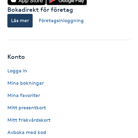
Hårborttagning
Bokadirekt för företag
Läs mer
Företagsinloggning
Hårbottenbehandling
Hårförlängning
Hårvård
Konto
Logga in
Hälsa
Mina bokningar
Hälsprickor
Mina favoriter
I
Mitt presentkort
Idrottsmassage
Mitt friskvårdskort
IPL
Avboka med kod