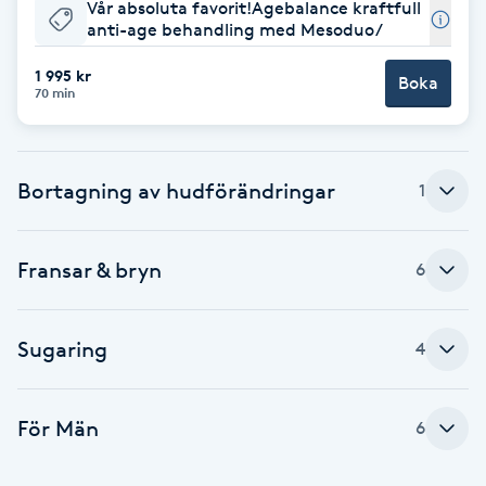
Vår absoluta favorit!Agebalance kraftfull
anti-age behandling med Mesoduo/
F
1 995 kr
Face framing
Boka
70 min
Faceliftmassage
Bortagning av hudförändringar
1
Fet hårbotten
Fettreducering
Fransar & bryn
6
Fibromassage
Sugaring
4
Fillers
För Män
6
Fotmassage