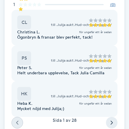
1
(
0
)
Fransk manikyr
Fransrengöring
CL
till
.Julija aukt.Hud-och Spaterapeut /
Christina L.
för ungefär ett år sedan
Ögonbryn & fransar blev perfekt, tack!
Frekvensterapi
Friskvård
PS
till
.Julija aukt.Hud-och Spaterapeut /
Peter S.
för ungefär ett år sedan
Friskvårdsmassage
Helt underbara upplevelse, Tack Julia Camilla
Frisör
HK
till
.Julija aukt.Hud-och Spaterapeut /
Funktionsanalys
Heba K.
för ungefär ett år sedan
Mycket nöjd med Julija;)
Färgning
Sida
1
av
28