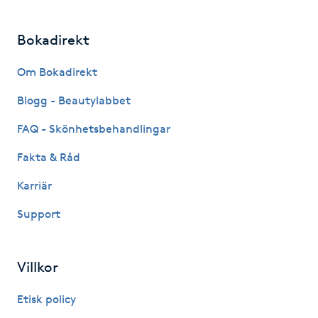
IPL hårborttagning
Bokadirekt
IR-massage
Om Bokadirekt
J
Blogg - Beautylabbet
Japansk massage
FAQ - Skönhetsbehandlingar
K
Fakta & Råd
K18
Karriär
Support
Katun fransar
Kemisk peeling
Villkor
Keratinbehandling
Etisk policy