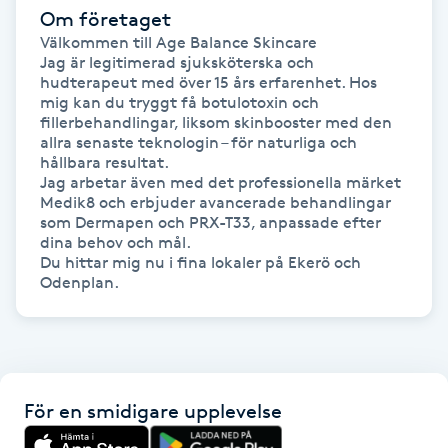
Hot Stone Massage
Om företaget
Välkommen till Age Balance Skincare

Jag är legitimerad sjuksköterska och 
Hot yoga
hudterapeut med över 15 års erfarenhet. Hos 
mig kan du tryggt få botulotoxin och 
fillerbehandlingar, liksom skinbooster med den 
Hudföryngring
allra senaste teknologin – för naturliga och 
hållbara resultat.

Huduppstramning
Jag arbetar även med det professionella märket 
Medik8 och erbjuder avancerade behandlingar 
som Dermapen och PRX-T33, anpassade efter 
Hudvård
dina behov och mål.

Du hittar mig nu i fina lokaler på Ekerö och 
Hyaluronsyra
Hyperhidros
Hypnos
För en smidigare upplevelse