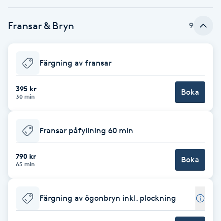
Babylights
Fransar & Bryn
9
Balayage
Färgning av fransar
Bambumassage
395 kr
Boka
30 min
Barber
Barnklippning
Fransar påfyllning 60 min
BIAB
790 kr
Boka
65 min
Blowout
Färgning av ögonbryn inkl. plockning
Bottenfärg