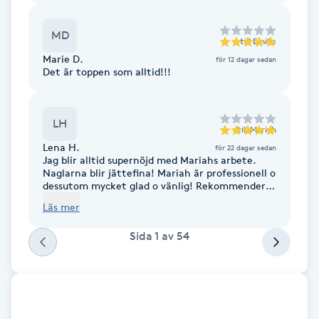
Föning
MD
G
till
Emilie
Marie D.
för 12 dagar sedan
Gel naglar
Det är toppen som alltid!!!
Gelenaglar
LH
till
Mariah
Lena H.
för 22 dagar sedan
Gellack
Jag blir alltid supernöjd med Mariahs arbete.
Naglarna blir jättefina! Mariah är professionell o
dessutom mycket glad o vänlig! Rekommenderar
Gellack med förstärkning
henne varmt.
Läs mer
Gravidmassage
Sida
1
av
54
Gravidyoga
Gruppträning