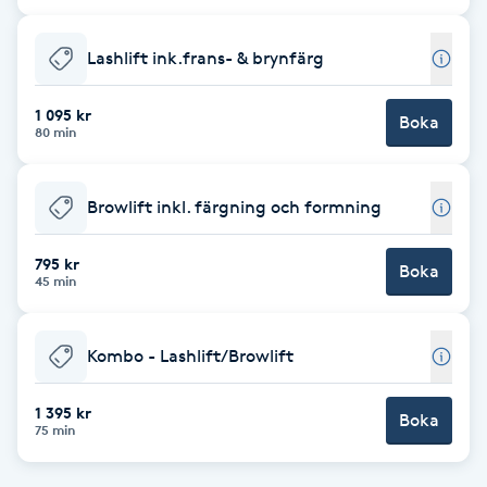
Cryoterapi
D
Lashlift ink.frans- & brynfärg
Damklippning
1 095 kr
Boka
80 min
Dermapen
Browlift inkl. färgning och formning
Diamantslipning
E
795 kr
Boka
45 min
Enzympeeling
Kombo - Lashlift/Browlift
Extensions
1 395 kr
Boka
Extensions borttagning
75 min
Eyeliner-tatuering