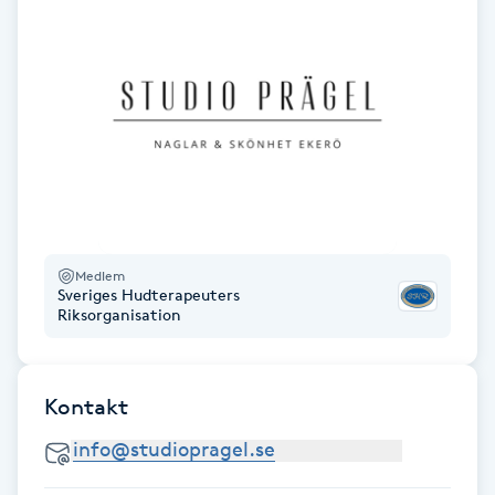
Gua Sha-massage
H
Hatha Yoga
Headspa
Healing
Medlem
Sveriges Hudterapeuters
Riksorganisation
Herrklippning
HIFU
Kontakt
Hollywood Peel