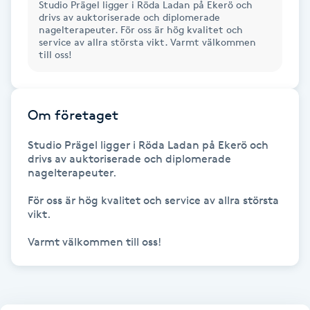
Studio Prägel ligger i Röda Ladan på Ekerö och
drivs av auktoriserade och diplomerade
IPL hårborttagning
nagelterapeuter. För oss är hög kvalitet och
service av allra största vikt. Varmt välkommen
till oss!
IR-massage
J
Om företaget
Japansk massage
K
Studio Prägel ligger i Röda Ladan på Ekerö och 
drivs av auktoriserade och diplomerade 
nagelterapeuter. 

K18
För oss är hög kvalitet och service av allra största 
Katun fransar
vikt. 

Varmt välkommen till oss!
Kemisk peeling
Keratinbehandling