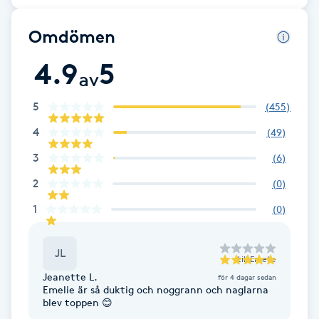
Fransk manikyr
Omdömen
Fransrengöring
4.9
5
av
Frekvensterapi
5
(
455
)
4
(
49
)
Friskvård
3
(
6
)
Friskvårdsmassage
2
(
0
)
1
(
0
)
Frisör
JL
Funktionsanalys
till
Emelie
Jeanette L.
för 4 dagar sedan
Emelie är så duktig och noggrann och naglarna
Färgning
blev toppen 😊