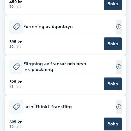
450 kr
Boka
30 min
Brynformning
Formning av ögonbryn
Brynfärgning
395 kr
Brynplockning
Boka
20 min
Bröllopsuppsättning
Färgning av fransar och bryn
C
ink.plockning
525 kr
Celluliter
Boka
45 min
Coachning
Lashlift inkl. fransfärg
Color correction
895 kr
Boka
60 min