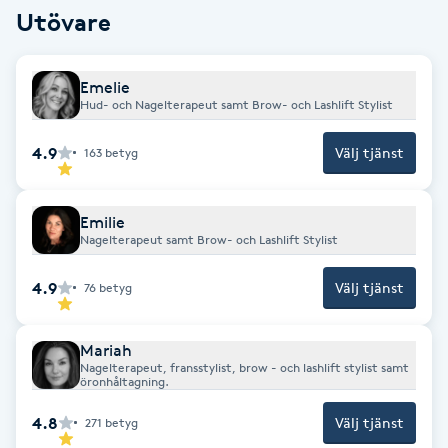
Utövare
Fotsvamp
Fotvård
Emelie
Hud- och Nagelterapeut samt Brow- och Lashlift Stylist
Fransar
4.9
Välj tjänst
163
betyg
Fransborttagning
Emilie
Nagelterapeut samt Brow- och Lashlift Stylist
Fransfärgning
4.9
Välj tjänst
76
betyg
Fransförlängning
Mariah
Fransförlängning Megavolym
Nagelterapeut, fransstylist, brow - och lashlift stylist samt
öronhåltagning.
Fransförlängning Volym
4.8
Välj tjänst
271
betyg