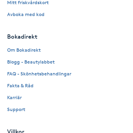
Mitt friskvårdskort
Kosmetisk tatuering
Avboka med kod
Kostrådgivning
Bokadirekt
Kroppsinpackning
Om Bokadirekt
Kroppspeeling
Blogg - Beautylabbet
FAQ - Skönhetsbehandlingar
Käkledsbehandling
Fakta & Råd
Kärlbehandling
Karriär
L
Support
Laserbehandling
Villkor
Lashlift Keratin