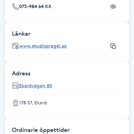
Hot Stone Massage
073-984 64 XX
Hot yoga
Länkar
Hudföryngring
www.studiopragel.se
Huduppstramning
Hudvård
Adress
Ekerövägen 80
Hyaluronsyra
178 37, Ekerö
Hyperhidros
Hypnos
Ordinarie öppettider