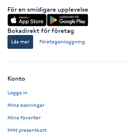
För en smidigare upplevelse
Kinesiologi
Kinesisk medicin
Bokadirekt för företag
Läs mer
Företagsinloggning
Kiropraktik
Klangmassage
Konto
Klippning
Logga in
Klippning & Slingor
Mina bokningar
Klippning ungdom
Mina favoriter
Mitt presentkort
Koppningsmassage