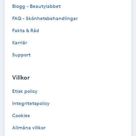
Blogg - Beautylabbet
Brynformning
FAQ - Skönhetsbehandlingar
Brynfärgning
Fakta & Råd
Karriär
Brynplockning
Support
Bröllopsuppsättning
C
Villkor
Celluliter
Etisk policy
Coachning
Integritetspolicy
Cookies
Color correction
Allmäna villkor