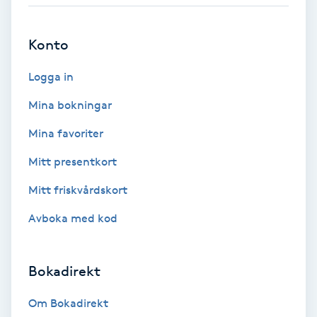
Babylights
Konto
Balayage
Logga in
Bambumassage
Mina bokningar
Mina favoriter
Barber
Mitt presentkort
Barnklippning
Mitt friskvårdskort
Avboka med kod
BIAB
Blowout
Bokadirekt
Bottenfärg
Om Bokadirekt