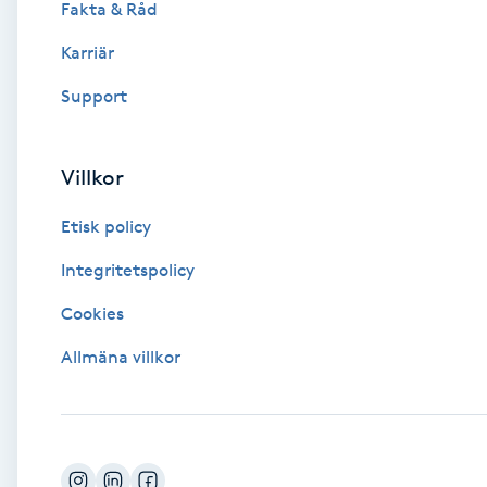
Fakta & Råd
Brynformning
Karriär
Support
Brynfärgning
Brynplockning
Villkor
Etisk policy
Bröllopsuppsättning
C
Integritetspolicy
Cookies
Celluliter
Allmäna villkor
Coachning
Color correction