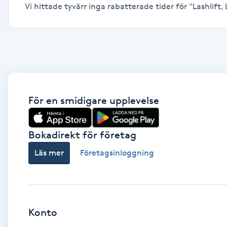
Vi hittade tyvärr inga rabatterade tider för "Lashlift, 
Alternativmedicin
Andningsmassage
Ansiktslyft utan kirurgi
Aromamassage
För en smidigare upplevelse
Ashtanga Yoga
Bokadirekt för företag
Ayurveda
Läs mer
Företagsinloggning
Ayurvedisk Massage
Ansiktsbehandling djuprengörande
Konto
B