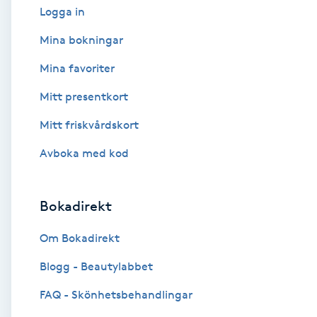
Logga in
Babylights
Mina bokningar
Mina favoriter
Balayage
Mitt presentkort
Bambumassage
Mitt friskvårdskort
Barber
Avboka med kod
Barnklippning
Bokadirekt
BIAB
Om Bokadirekt
Blogg - Beautylabbet
Blowout
FAQ - Skönhetsbehandlingar
Bottenfärg