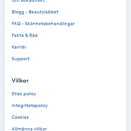
Om Bokadirekt
Brynformning
Blogg - Beautylabbet
FAQ - Skönhetsbehandlingar
Brynfärgning
Fakta & Råd
Brynplockning
Karriär
Support
Bröllopsuppsättning
C
Villkor
Celluliter
Etisk policy
Coachning
Integritetspolicy
Color correction
Cookies
Allmänna villkor