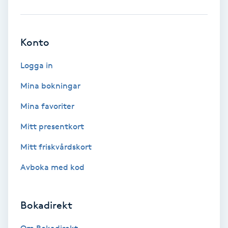
Babylights
Konto
Balayage
Logga in
Bambumassage
Mina bokningar
Barber
Mina favoriter
Mitt presentkort
Barnklippning
Mitt friskvårdskort
BIAB
Avboka med kod
Blowout
Bokadirekt
Bottenfärg