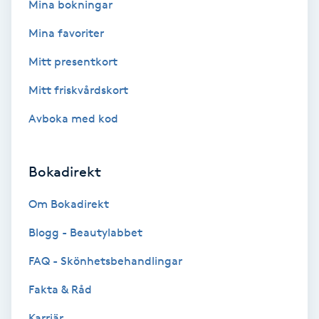
Mina bokningar
Bottenfärg
Mina favoriter
Mitt presentkort
Brynformning
Mitt friskvårdskort
Brynfärgning
Avboka med kod
Brynplockning
Bokadirekt
Bröllopsuppsättning
Om Bokadirekt
C
Blogg - Beautylabbet
Celluliter
FAQ - Skönhetsbehandlingar
Coachning
Fakta & Råd
Karriär