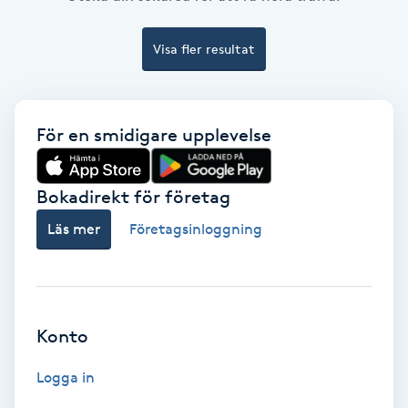
Ansiktsbehandling djuprengörande
B
Visa fler resultat
Babylights
För en smidigare upplevelse
Balayage
Bambumassage
Bokadirekt för företag
Läs mer
Företagsinloggning
Barber
Barnklippning
Konto
BIAB
Logga in
Blowout