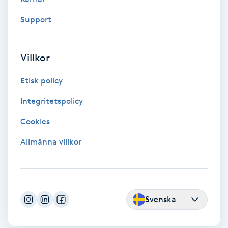
Color correction
Support
Cryoterapi
D
Villkor
Damklippning
Etisk policy
Integritetspolicy
Dermapen
Cookies
Diamantslipning
Allmänna villkor
E
Enzympeeling
Svenska
Extensions