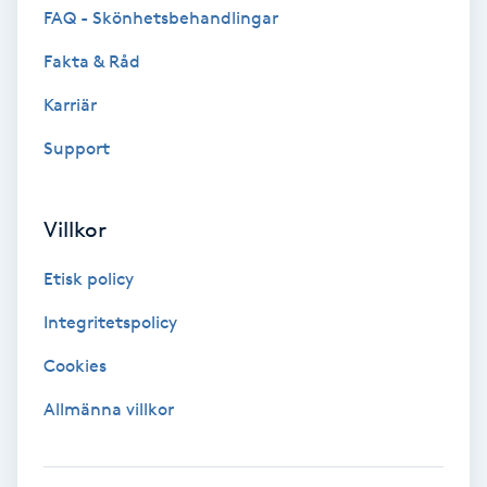
Tvätt & Fön
FAQ - Skönhetsbehandlingar
V
Fakta & Råd
Vaccination
Karriär
Support
Vampyrbehandling
Vaxning
Villkor
Vaxning brasiliansk
Etisk policy
Integritetspolicy
Veterinär
Cookies
Vibrationsmassage
Allmänna villkor
Vinyasa Yoga