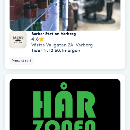
Laserbehandling
Lashlift Keratin
LED-ljusterapi
Barber Station Varberg
4.8
Västra Vallgatan 2A
,
Varberg
Liktornar
Tider fr. 10:50, Imorgon
Presentkort
LPG
LPG-behandling
LPG-massage
Luggklippning