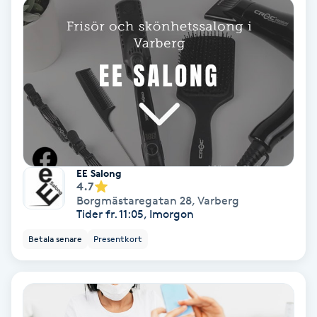
Färgning
Föning
G
Gel naglar
Gelenaglar
EE Salong
4.7
Gellack
Borgmästaregatan 28
,
Varberg
Tider fr. 11:05, Imorgon
Gellack med förstärkning
Betala senare
Presentkort
Gravidmassage
Gravidyoga