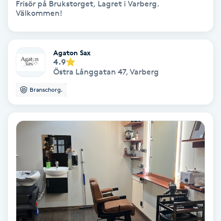
Frisör på Brukstorget, Lagret i Varberg.
Välkommen!
Skoinlägg
Skägg
Agaton Sax
4.9
Östra Långgatan 47
,
Varberg
Skäggfärgning
Branschorg.
Skäggklippning
Skäggtrimmning
Skönhet
Slingor
Sockring