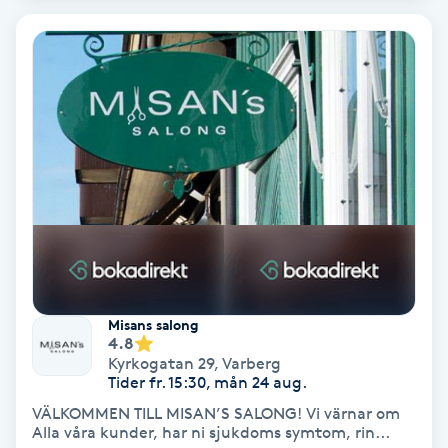
Extensions borttagning
Eyeliner-tatuering
F
Face framing
Faceliftmassage
Fet hårbotten
Fettreducering
Misans salong
4.8
Fibromassage
Kyrkogatan 29
,
Varberg
Tider fr. 15:30, mån 24 aug.
VÄLKOMMEN TILL MISAN’S SALONG! Vi värnar om
Fillers
Alla våra kunder, har ni sjukdoms symtom, rin...