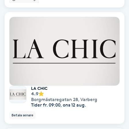
Nagelvård
Naglar borttagning
Naglar reparation
Naprapati
Navelpiercing
LA CHIC
4.9
NBE-massage
Borgmästaregatan 28
,
Varberg
Tider fr. 09:00, ons 12 aug.
Ny frisyr
Betala senare
O