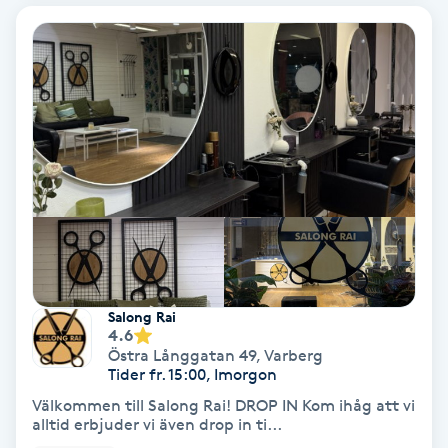
Bottenfärg
Brynformning
Brynfärgning
Brynplockning
Bröllopsuppsättning
C
Salong Rai
4.6
Celluliter
Östra Långgatan 49
,
Varberg
Tider fr. 15:00, Imorgon
Coachning
Välkommen till Salong Rai! DROP IN Kom ihåg att vi
alltid erbjuder vi även drop in ti...