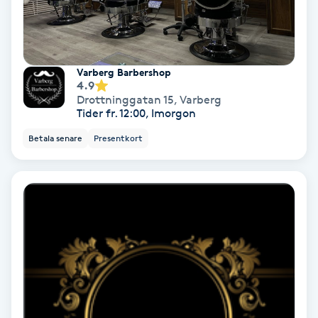
IPL
IPL hårborttagning
Varberg Barbershop
4.9
Drottninggatan 15
,
Varberg
IR-massage
Tider fr. 12:00, Imorgon
J
Betala senare
Presentkort
Japansk massage
K
K18
Katun fransar
Kemisk peeling