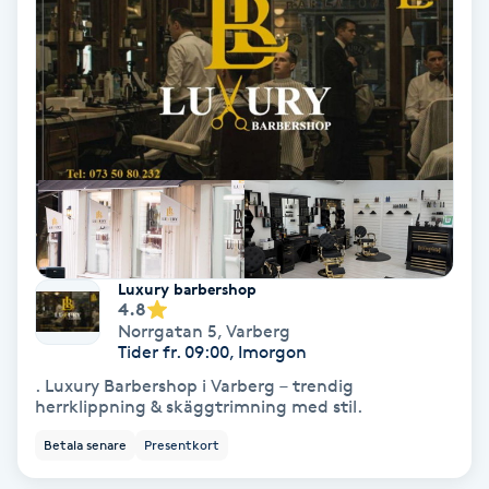
Ansiktsbehandling djuprengörande
B
Babylights
Balayage
Bambumassage
Luxury barbershop
Barber
4.8
Norrgatan 5
,
Varberg
Tider fr. 09:00, Imorgon
Barnklippning
. Luxury Barbershop i Varberg – trendig
herrklippning & skäggtrimning med stil.
BIAB
Betala senare
Presentkort
Blowout