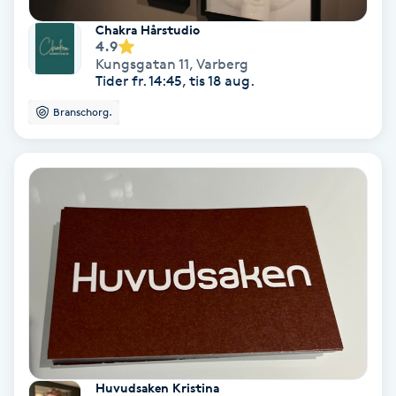
Regndroppsmassage
Chakra Hårstudio
4.9
Reiki
Kungsgatan 11
,
Varberg
Tider fr. 14:45, tis 18 aug.
Reikihealing
Branschorg.
Reiki massage
Restorative Yoga
Rosacea
Rosenmetoden
Ryggmassage
S
Huvudsaken Kristina