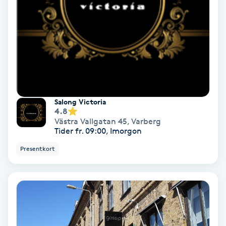
Keratinbehandling
Kinesiologi
Kinesisk medicin
Salong Victoria
Kiropraktik
4.8
Västra Vallgatan 45
,
Varberg
Klangmassage
Tider fr. 09:00, Imorgon
Presentkort
Klippning
Klippning & Slingor
Klippning ungdom