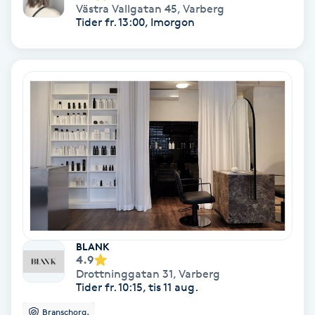
Västra Vallgatan 45
,
Varberg
Tider fr. 13:00, Imorgon
Nagelförlängning akryl
Nagelförlängning gelé
Nagelförlängning glasfiber
Nagelförlängning silke
Nagelförstärkning
Nagelklippning
BLANK
4.9
Nagelsvamp
Drottninggatan 31
,
Varberg
Tider fr. 10:15, tis 11 aug.
Nageltrång
Branschorg.