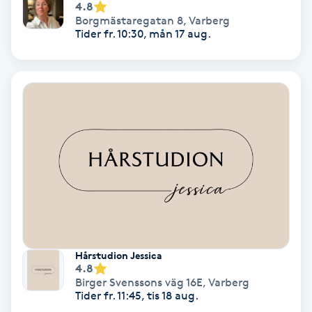
4.8
Borgmästaregatan 8
,
Varberg
Samtalsterapi
Tider fr. 10:30, mån 17 aug.
Senioryoga
Shiatsu
Singelfransar
Sjukgymnastik
Skalpmassage
Hårstudion Jessica
Skinbooster
4.8
Birger Svenssons väg 16E
,
Varberg
Tider fr. 11:45, tis 18 aug.
Sklerosering