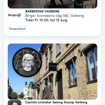
Spa
BARBER360 VARBERG
Birger Svenssons väg 16E
,
Varberg
Tider fr. 10:00, tor 13 aug.
Spa manikyr & pedikyr
Presentkort
Spa-manikyr
Spa-pedikyr
Spraytan
Stylist
Sugaring
Svensk massage
Camilla Linklater Salong Gossip Varberg