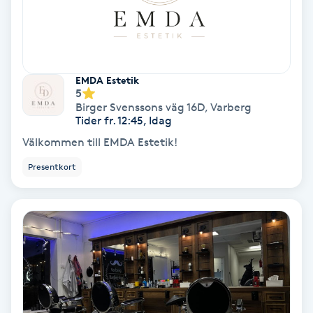
Hypnos
Hårborttagning
EMDA Estetik
Hårbottenbehandling
5
Birger Svenssons väg 16D
,
Varberg
Tider fr. 12:45, Idag
Hårförlängning
Välkommen till EMDA Estetik!
Presentkort
Hårvård
Hälsa
Hälsprickor
I
Idrottsmassage