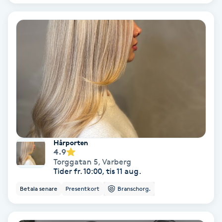
Fransförlängning Volym
Fransk manikyr
Fransrengöring
Frekvensterapi
Friskvård
Hårporten
4.9
Friskvårdsmassage
Torggatan 5
,
Varberg
Tider fr. 10:00, tis 11 aug.
Frisör
Betala senare
Presentkort
Branschorg.
Funktionsanalys