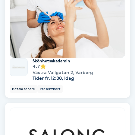
Gruppträning
Gua Sha-massage
H
Hatha Yoga
Skönhetsakademin
4.7
Västra Vallgatan 2
,
Varberg
Headspa
Tider fr. 12:00, Idag
Betala senare
Presentkort
Healing
Herrklippning
HIFU