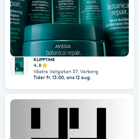
Osteopati
P
Paraffinbehandling
Pedikyr
KLIPPTIME
4.8
Pensionärklippning
Västra Vallgatan 37
,
Varberg
Tider fr. 13:00, ons 12 aug.
Permanent
Permanent hårborttagning
Permanent ögonbrynsmakeup
Personal shopper