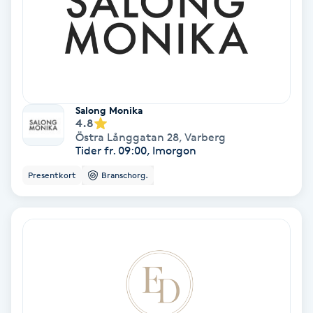
Hollywood Peel
Hot Stone Massage
Hot yoga
Salong Monika
4.8
Hudföryngring
Östra Långgatan 28
,
Varberg
Tider fr. 09:00, Imorgon
Huduppstramning
Presentkort
Branschorg.
Hudvård
Hyaluronsyra
Hyperhidros