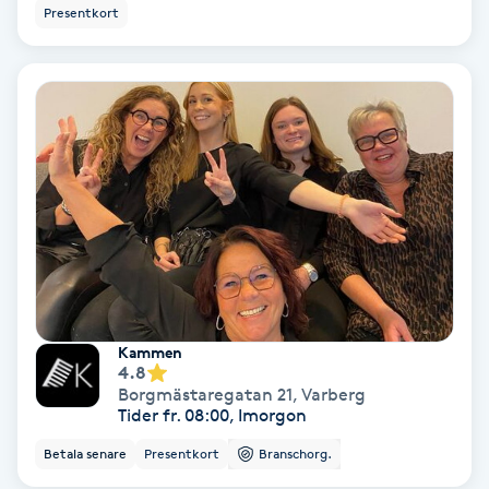
Color correction
Presentkort
Cryoterapi
D
Damklippning
Dermapen
Diamantslipning
E
Kammen
Enzympeeling
4.8
Borgmästaregatan 21
,
Varberg
Tider fr. 08:00, Imorgon
Extensions
Betala senare
Presentkort
Branschorg.