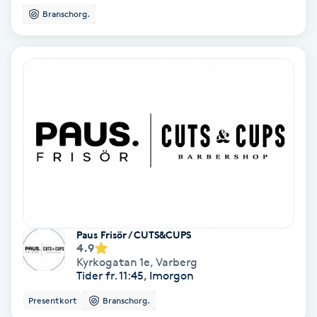
Branschorg.
Fotmassage
Fotsvamp
Fotvård
Fransar
Fransborttagning
Fransfärgning
Paus Frisör / CUTS&CUPS
4.9
Fransförlängning
Kyrkogatan 1e
,
Varberg
Tider fr. 11:45, Imorgon
Fransförlängning Megavolym
Presentkort
Branschorg.