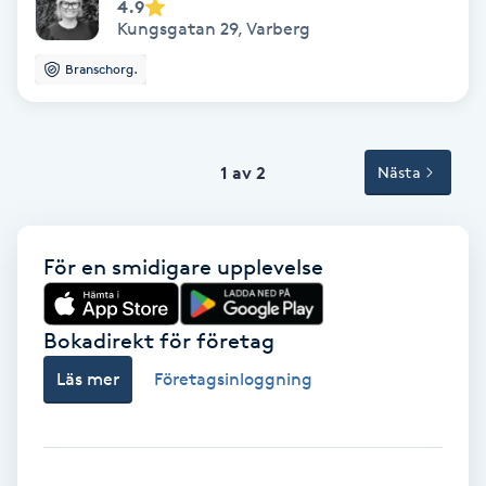
4.9
Kungsgatan 29
,
Varberg
Svettbehandling
Branschorg.
T
Tuina-massage
1 av 2
Nästa
Taktil massage
Tandblekning
För en smidigare upplevelse
Tandläkare
Bokadirekt för företag
Tatuering
Läs mer
Företagsinloggning
Tatueringsborttagning