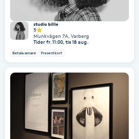
PRP (Platelet Rich Plasma)
studio billie
5
PRX-T33
Munkvägen 7A
,
Varberg
Tider fr. 11:00, tis 18 aug.
Psoriasis
Betala senare
Presentkort
PT
R
Radiofrekvens
Rakning
Reflexologi