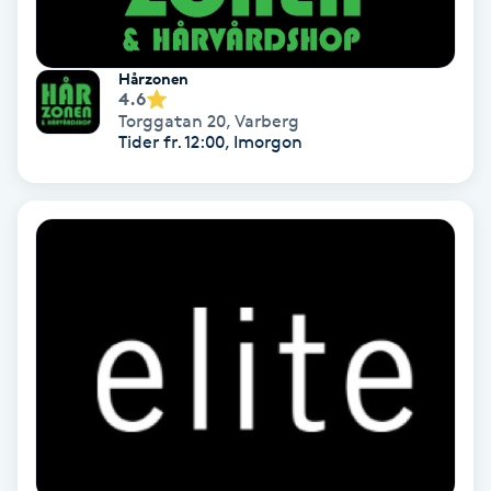
Lymfmassage
Läpptatuering
Hårzonen
4.6
M
Torggatan 20
,
Varberg
Tider fr. 12:00, Imorgon
Makeup
Manikyr & Pedikyr
Massage
Medial vägledning
Medicinsk massage
Meditation