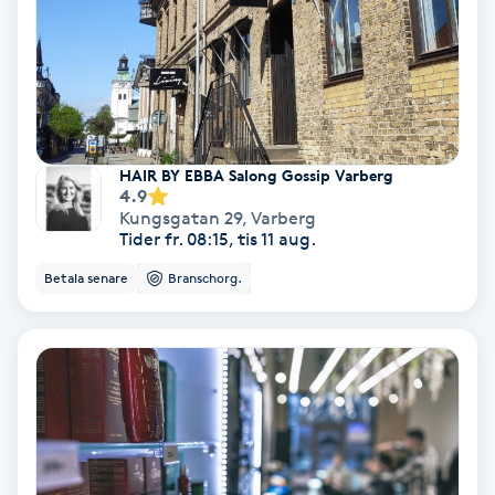
Koppningsmassage
Kosmetisk tatuering
Kostrådgivning
HAIR BY EBBA Salong Gossip Varberg
4.9
Kungsgatan 29
,
Varberg
Kroppsinpackning
Tider fr. 08:15, tis 11 aug.
Betala senare
Branschorg.
Kroppspeeling
Käkledsbehandling
Kärlbehandling
L