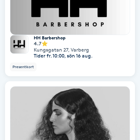
Personlig tränare
Picolaser
HH Barbershop
4.7
Piercing
Kungsgatan 27
,
Varberg
Tider fr. 10:00, sön 16 aug.
Pigmentbehandling
Presentkort
Pigmentfläckar
Plastikkirurgi
Powder brows
Power Yoga