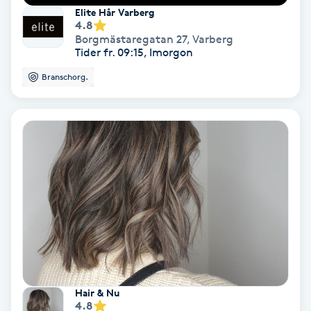
Elite Hår Varberg
Medium
4.8
Borgmästaregatan 27
,
Varberg
Tider fr. 09:15, Imorgon
Megavolymfransar
Branschorg.
Melasma
Mesoterapi
MicroPen
Microshading
Mixfransar
N
Hair & Nu
4.8
Nagelförlängning