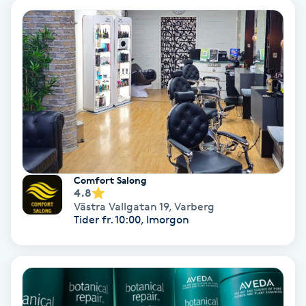
Olaplex
Olaplexbehandling
Ombre
Ombre brows
Ombre naglar
Comfort Salong
4.8
Optiker
Västra Vallgatan 19
,
Varberg
Tider fr. 10:00, Imorgon
Ortobionomi
Ortopedi