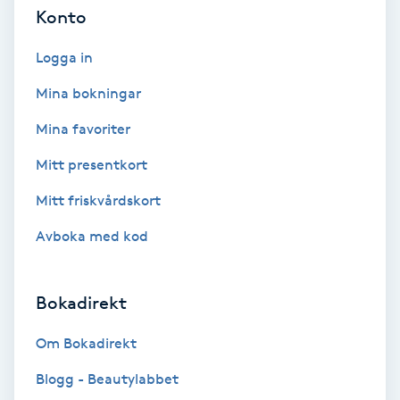
Terapi
Konto
Thaimassage
Logga in
Mina bokningar
Toning
Mina favoriter
Torr hårbotten
Mitt presentkort
Mitt friskvårdskort
Torrborstning
Avboka med kod
Triggerpunktsmassage
Bokadirekt
Trådning
Om Bokadirekt
Träning
Blogg - Beautylabbet