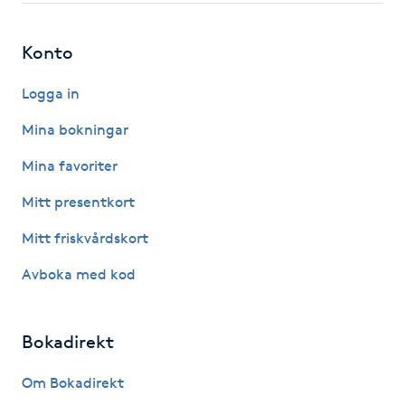
Hot Stone Massage
Konto
Hot yoga
Logga in
Hudföryngring
Mina bokningar
Huduppstramning
Mina favoriter
Mitt presentkort
Hudvård
Mitt friskvårdskort
Hyaluronsyra
Avboka med kod
Hyperhidros
Bokadirekt
Hypnos
Om Bokadirekt