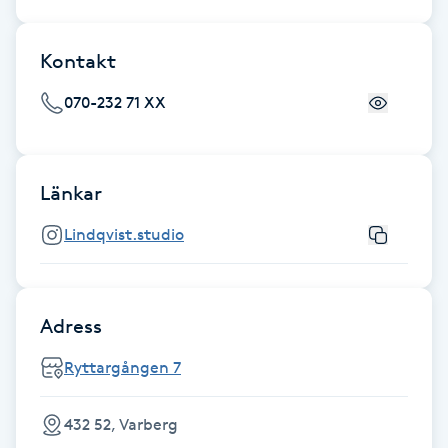
Fransk manikyr
Kontakt
Fransrengöring
070-232 71 XX
Frekvensterapi
Friskvård
Länkar
Lindqvist.studio
Friskvårdsmassage
Frisör
Adress
Funktionsanalys
Ryttargången 7
Färgning
432 52, Varberg