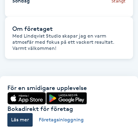
Söndag
Stängt
Gua Sha-massage
H
Om företaget
Med Lindqvist Studio skapar jag en varm 
Hatha Yoga
atmosfär med fokus på ett vackert resultat. 
Varmt välkommen!
Headspa
Healing
För en smidigare upplevelse
Herrklippning
HIFU
Bokadirekt för företag
Läs mer
Företagsinloggning
Hollywood Peel