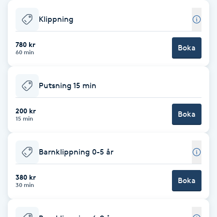
Babylights
Klippning
Balayage
780 kr
Boka
60 min
Bambumassage
Putsning 15 min
Barber
200 kr
Boka
15 min
Barnklippning
Barnklippning 0-5 år
BIAB
380 kr
Blowout
Boka
30 min
Bottenfärg