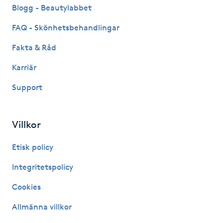
Hårborttagning
Blogg - Beautylabbet
FAQ - Skönhetsbehandlingar
Hårbottenbehandling
Fakta & Råd
Hårförlängning
Karriär
Support
Hårvård
Hälsa
Villkor
Hälsprickor
Etisk policy
I
Integritetspolicy
Idrottsmassage
Cookies
Allmänna villkor
IPL