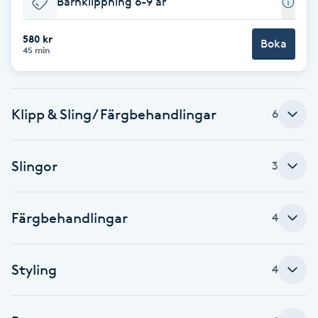
Barnklippning 6-9 år
Brynformning
580 kr
Boka
45 min
Brynfärgning
Brynplockning
Klipp & Sling/ Färgbehandlingar
6
Bröllopsuppsättning
Slingor
3
C
Celluliter
Färgbehandlingar
4
Coachning
Styling
4
Color correction