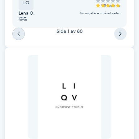
LO
till
Susanna
Fotsvamp
Lena O.
för ungefär en månad sedan
👏👏
Fotvård
Sida
1
av
80
Fransar
Fransborttagning
Fransfärgning
Fransförlängning
Fransförlängning Megavolym
Fransförlängning Volym