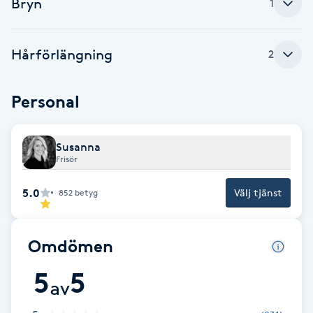
Bryn
Cryoterapi
1
D
Hårförlängning
2
Damklippning
Dermapen
Personal
Diamantslipning
Susanna
E
Frisör
5.0
Enzympeeling
Välj tjänst
852
betyg
Extensions
Omdömen
Extensions borttagning
5
5
av
Eyeliner-tatuering