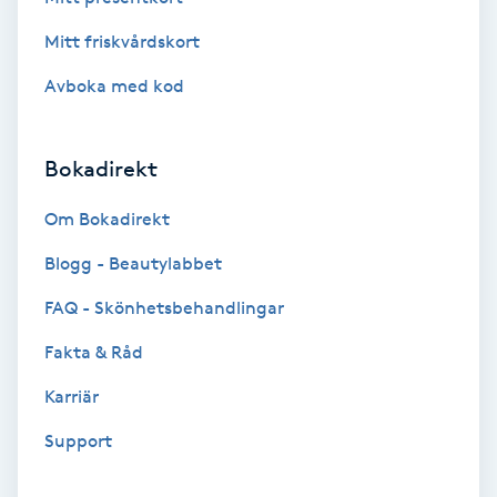
Brynformning
Mitt friskvårdskort
Avboka med kod
Brynfärgning
Brynplockning
Bokadirekt
Om Bokadirekt
Bröllopsuppsättning
C
Blogg - Beautylabbet
FAQ - Skönhetsbehandlingar
Celluliter
Fakta & Råd
Coachning
Karriär
Color correction
Support