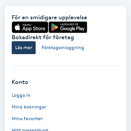
Babylights
För en smidigare upplevelse
Balayage
Bokadirekt för företag
Bambumassage
Läs mer
Företagsinloggning
Barber
Barnklippning
Konto
BIAB
Logga in
Mina bokningar
Blowout
Mina favoriter
Bottenfärg
Mitt presentkort