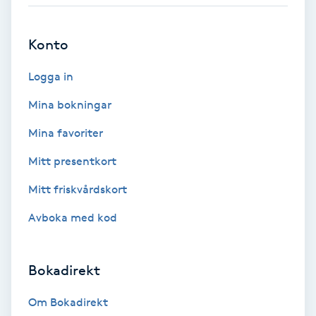
Babylights
Konto
Balayage
Logga in
Bambumassage
Mina bokningar
Mina favoriter
Barber
Mitt presentkort
Barnklippning
Mitt friskvårdskort
Avboka med kod
BIAB
Blowout
Bokadirekt
Bottenfärg
Om Bokadirekt