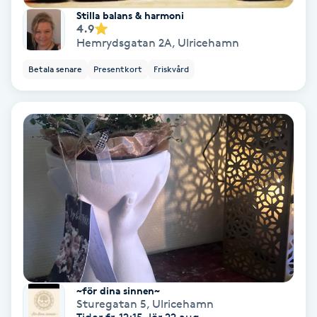
Hollywood Peel
Stilla balans & harmoni
4.9
Hemrydsgatan 2A
,
Ulricehamn
Hot Stone Massage
Betala senare
Presentkort
Friskvård
Hot yoga
Hudföryngring
Huduppstramning
Hudvård
Hyaluronsyra
Hyperhidros
~för dina sinnen~
Sturegatan 5
,
Ulricehamn