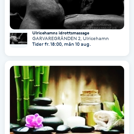
Gruppträning
Gua Sha-massage
Ulricehamns idrottsmassage
GARVAREGRÄNDEN 2
,
Ulricehamn
H
Tider fr. 18:00, mån 10 aug.
Hatha Yoga
Headspa
Healing
Herrklippning
HIFU