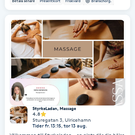
Betala senare
Presentkort
Friskvård
Branschorg.
Ansiktsbehandling djuprengörande
B
Babylights
Balayage
Bambumassage
Barber
Barnklippning
StyrkeLadan, Massage
4.8
BIAB
Sturegatan 3
,
Ulricehamn
Tider fr. 13:15, tor 13 aug.
Blowout