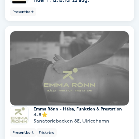
Tider fr. 12:15, lör 22 aug.
Hypnos
Presentkort
Hårborttagning
Hårbottenbehandling
Hårförlängning
Hårvård
Hälsa
Emma Rönn - Hälsa, Funktion & Prestation
Hälsprickor
4.8
I
Sanatoriebacken 8E
,
Ulricehamn
Presentkort
Friskvård
Idrottsmassage