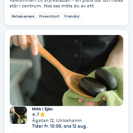
Välkommen till Styrkeladan – en plats där din hälsa
står i centrum. Hos oss möts du av ett
Bottenfärg
Betala senare
Presentkort
Friskvård
Brynformning
Brynfärgning
Brynplockning
Bröllopsuppsättning
C
Celluliter
Mitt i Sjön
4.7
Coachning
Ågatan 12
,
Ulricehamn
Tider fr. 10:00, ons 12 aug.