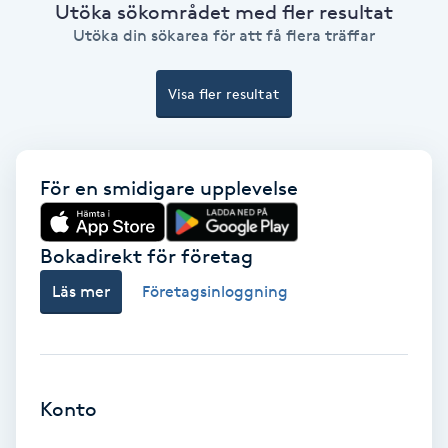
Utöka sökområdet med fler resultat
Utöka din sökarea för att få flera träffar
Keratinbehandling
Kinesiologi
Visa fler resultat
Kinesisk medicin
För en smidigare upplevelse
Kiropraktik
Bokadirekt för företag
Klangmassage
Läs mer
Företagsinloggning
Klippning
Klippning & Slingor
Konto
Klippning ungdom