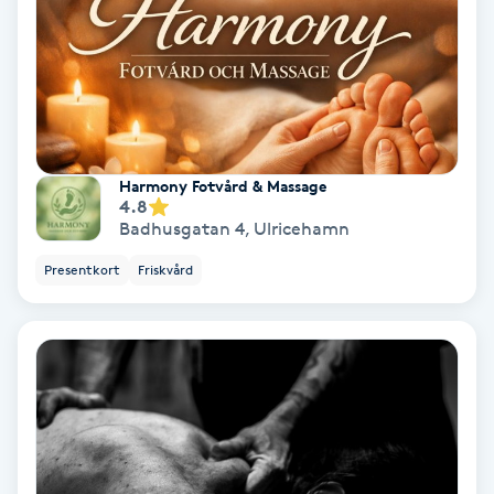
Färgning
Föning
G
Gel naglar
Harmony Fotvård & Massage
4.8
Badhusgatan 4
,
Ulricehamn
Gelenaglar
Presentkort
Friskvård
Gellack
Gellack med förstärkning
Gravidmassage
Gravidyoga