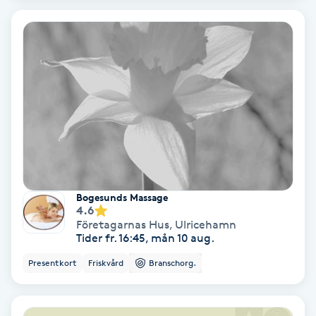
Extensions borttagning
Eyeliner-tatuering
F
Face framing
Faceliftmassage
Fet hårbotten
Bogesunds Massage
4.6
Fettreducering
Företagarnas Hus
,
Ulricehamn
Tider fr. 16:45, mån 10 aug.
Fibromassage
Presentkort
Friskvård
Branschorg.
Fillers