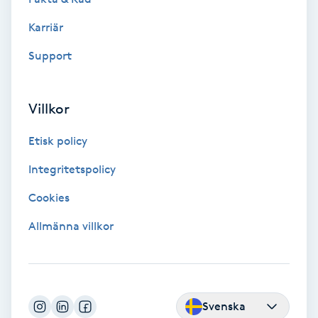
Laserbehandling
Karriär
Lashlift Keratin
Support
LED-ljusterapi
Villkor
Liktornar
Etisk policy
LPG
Integritetspolicy
Cookies
LPG-behandling
Allmänna villkor
LPG-massage
Luggklippning
Svenska