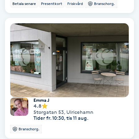
Color correction
Betala senare
Presentkort
Friskvård
Branschorg.
Cryoterapi
D
Damklippning
Dermapen
Diamantslipning
E
Emma J
Enzympeeling
4.8
Storgatan 53
,
Ulricehamn
Tider fr. 10:30, tis 11 aug.
Extensions
Branschorg.