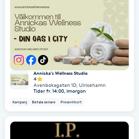
Fotmassage
Fotsvamp
Fotvård
Fransar
Annicka's Wellness Studio
Fransborttagning
4
Avenboksgatan 1D
,
Ulricehamn
Tider fr. 14:00, Imorgon
Fransfärgning
Kampanj
Betala senare
Presentkort
Fransförlängning
Fransförlängning Megavolym