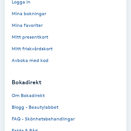
Logga in
Koppningsmassage
Mina bokningar
Mina favoriter
Kosmetisk tatuering
Mitt presentkort
Kostrådgivning
Mitt friskvårdskort
Kroppsinpackning
Avboka med kod
Kroppspeeling
Bokadirekt
Käkledsbehandling
Om Bokadirekt
Blogg - Beautylabbet
Kärlbehandling
L
FAQ - Skönhetsbehandlingar
Fakta & Råd