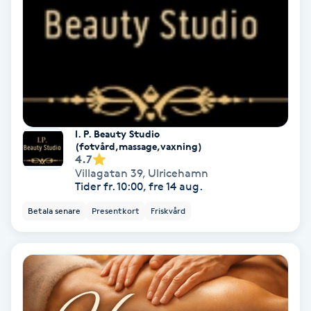
Fransförlängning Volym
Fransk manikyr
Fransrengöring
I. P. Beauty Studio
Frekvensterapi
(fotvård,massage,vaxning)
4.7
Villagatan 39
,
Ulricehamn
Friskvård
Tider fr. 10:00, fre 14 aug.
Betala senare
Presentkort
Friskvård
Friskvårdsmassage
Frisör
Funktionsanalys