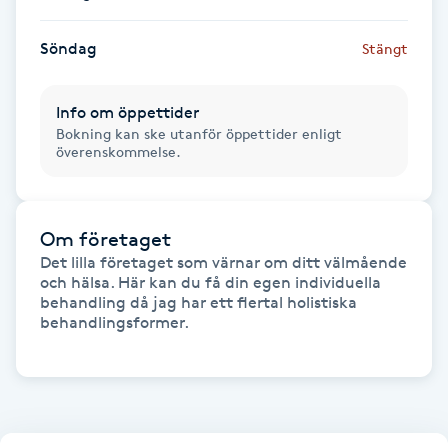
Hot Stone Massage
Söndag
Stängt
Hot yoga
Info om öppettider
Hudföryngring
Bokning kan ske utanför öppettider enligt
överenskommelse.
Huduppstramning
Hudvård
Om företaget
Det lilla företaget som värnar om ditt välmående 
och hälsa. Här kan du få din egen individuella 
Hyaluronsyra
behandling då jag har ett flertal holistiska 
behandlingsformer. 

Hyperhidros
Hypnos