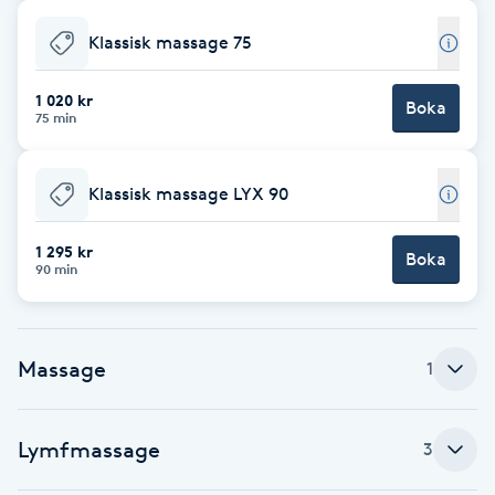
Brynformning
Klassisk massage 75
1 020 kr
Brynfärgning
Boka
75 min
Brynplockning
Klassisk massage LYX 90
Bröllopsuppsättning
1 295 kr
Boka
C
90 min
Celluliter
Massage
1
Coachning
Color correction
Lymfmassage
3