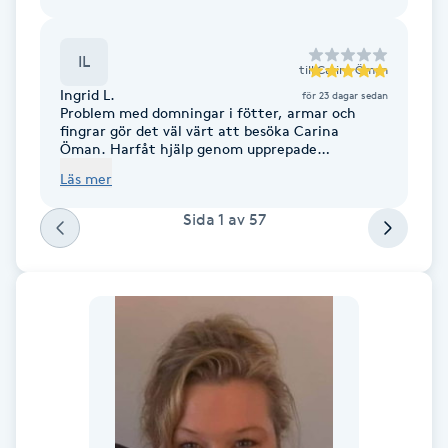
Fransk manikyr
IL
till
Carina Öman
Fransrengöring
Ingrid L.
för 23 dagar sedan
Problem med domningar i fötter, armar och
fingrar gör det väl värt att besöka Carina
Frekvensterapi
Öman. Harfåt hjälp genom upprepade
behandlingar och massagen är väldigt skön.
Läs mer
Friskvård
Sida
1
av
57
Friskvårdsmassage
Frisör
Funktionsanalys
Färgning