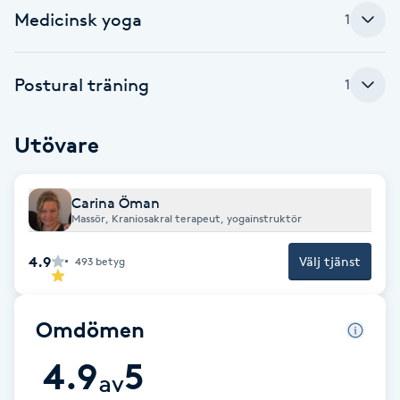
Medicinsk yoga
1
F
Face framing
Postural träning
1
Faceliftmassage
Utövare
Fet hårbotten
Carina Öman
Fettreducering
Massör, Kraniosakral terapeut, yogainstruktör
4.9
Välj tjänst
493
betyg
Fibromassage
Fillers
Omdömen
4.9
5
Fotmassage
av