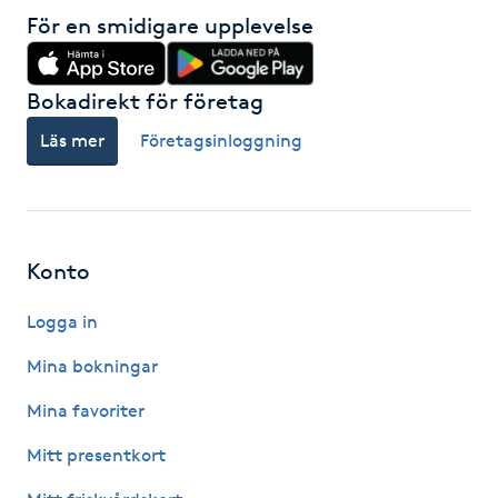
Hårborttagning
För en smidigare upplevelse
Hårbottenbehandling
Bokadirekt för företag
Hårförlängning
Läs mer
Företagsinloggning
Hårvård
Hälsa
Konto
Logga in
Hälsprickor
I
Mina bokningar
Mina favoriter
Idrottsmassage
Mitt presentkort
IPL