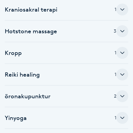
Cryoterapi
Kraniosakral terapi
1
D
Damklippning
Hotstone massage
3
Dermapen
Kropp
1
Diamantslipning
E
Reiki healing
1
Enzympeeling
öronakupunktur
2
Extensions
Extensions borttagning
Yinyoga
1
Eyeliner-tatuering