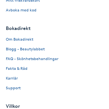
Mitt friskvårdskort
IPL hårborttagning
Avboka med kod
IR-massage
Bokadirekt
J
Om Bokadirekt
Japansk massage
Blogg - Beautylabbet
K
FAQ - Skönhetsbehandlingar
K18
Fakta & Råd
Katun fransar
Karriär
Support
Kemisk peeling
Keratinbehandling
Villkor