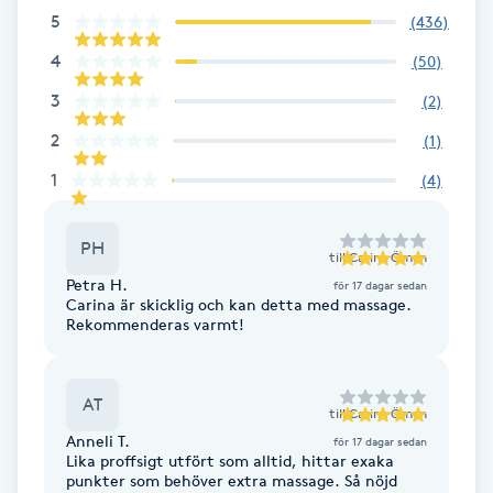
5
Fotsvamp
(
436
)
4
(
50
)
Fotvård
3
(
2
)
2
(
1
)
Fransar
1
(
4
)
Fransborttagning
PH
till
Carina Öman
Fransfärgning
Petra H.
för 17 dagar sedan
Carina är skicklig och kan detta med massage.
Rekommenderas varmt!
Fransförlängning
Fransförlängning Megavolym
AT
till
Carina Öman
Anneli T.
för 17 dagar sedan
Fransförlängning Volym
Lika proffsigt utfört som alltid, hittar exaka
punkter som behöver extra massage. Så nöjd