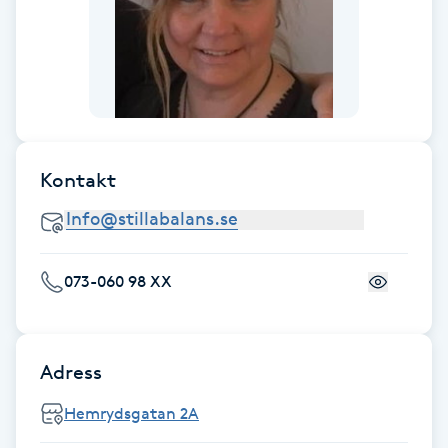
Föning
G
Gel naglar
Gelenaglar
Kontakt
Gellack
Gellack med förstärkning
073-060 98 XX
Gravidmassage
Adress
Gravidyoga
Hemrydsgatan 2A
Gruppträning