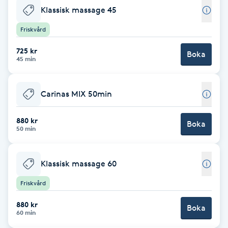
Klassisk massage 45
Babylights
Friskvård
Balayage
725 kr
Boka
45 min
Bambumassage
Carinas MIX 50min
Barber
880 kr
Boka
50 min
Barnklippning
BIAB
Klassisk massage 60
Friskvård
Blowout
880 kr
Boka
60 min
Bottenfärg