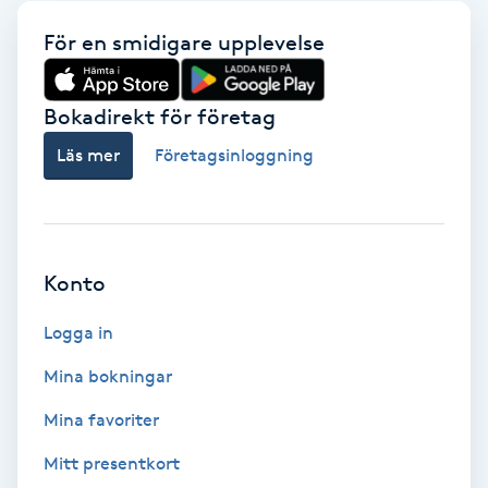
Babylights
För en smidigare upplevelse
Balayage
Bokadirekt för företag
Läs mer
Företagsinloggning
Bambumassage
Barber
Konto
Barnklippning
Logga in
BIAB
Mina bokningar
Blowout
Mina favoriter
Mitt presentkort
Bottenfärg