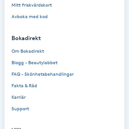
Mitt friskvårdskort
Brynformning
Avboka med kod
Brynfärgning
Bokadirekt
Brynplockning
Om Bokadirekt
Bröllopsuppsättning
Blogg - Beautylabbet
C
FAQ - Skönhetsbehandlingar
Celluliter
Fakta & Råd
Karriär
Coachning
Support
Color correction