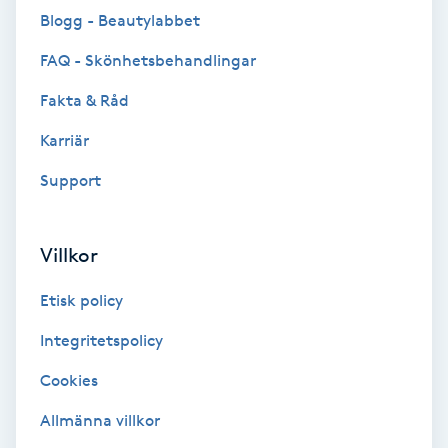
Blogg - Beautylabbet
Brynformning
FAQ - Skönhetsbehandlingar
Brynfärgning
Fakta & Råd
Karriär
Brynplockning
Support
Bröllopsuppsättning
C
Villkor
Celluliter
Etisk policy
Coachning
Integritetspolicy
Cookies
Color correction
Allmänna villkor