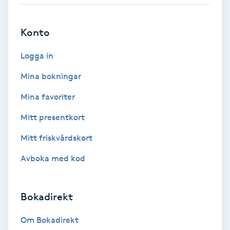
Babylights
Konto
Balayage
Logga in
Bambumassage
Mina bokningar
Mina favoriter
Barber
Mitt presentkort
Barnklippning
Mitt friskvårdskort
Avboka med kod
BIAB
Blowout
Bokadirekt
Bottenfärg
Om Bokadirekt