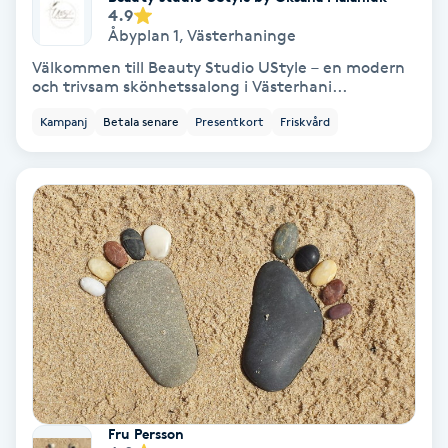
4.9
Medium
Åbyplan 1
,
Västerhaninge
Välkommen till Beauty Studio UStyle – en modern
Megavolymfransar
och trivsam skönhetssalong i Västerhani...
Kampanj
Betala senare
Presentkort
Friskvård
Melasma
Mesoterapi
MicroPen
Microshading
Mixfransar
N
Fru Persson
Nagelförlängning