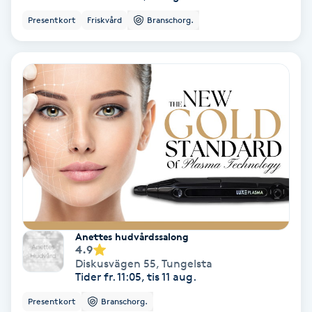
Färgning
Presentkort
Friskvård
Branschorg.
Föning
G
Gel naglar
Gelenaglar
Gellack
Gellack med förstärkning
Anettes hudvårdssalong
4.9
Diskusvägen 55
,
Tungelsta
Gravidmassage
Tider fr. 11:05, tis 11 aug.
Presentkort
Branschorg.
Gravidyoga