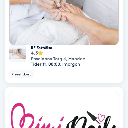
IPL
IPL hårborttagning
IR-massage
RF Fothälsa
4.5
J
Poseidons Torg 4
,
Handen
Tider fr. 08:00, Imorgon
Japansk massage
Presentkort
K
K18
Katun fransar
Kemisk peeling