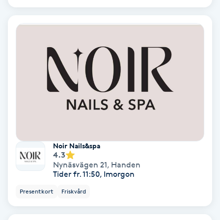
Gruppträning
Gua Sha-massage
H
Hatha Yoga
Headspa
Noir Nails&spa
Healing
4.3
Nynäsvägen 21
,
Handen
Tider fr. 11:50, Imorgon
Herrklippning
Presentkort
Friskvård
HIFU