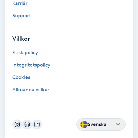
Karriär
Personlig tränare
Support
Picolaser
Villkor
Piercing
Etisk policy
Integritetspolicy
Pigmentbehandling
Cookies
Pigmentfläckar
Allmänna villkor
Plastikkirurgi
Powder brows
Svenska
Power Yoga