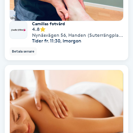
Koppningsmassage
Camillas fotvård
Kosmetisk tatuering
4.8
Nynäsvägen 56
,
Handen (Suterrängplan mot Rudan )
Tider fr. 11:30, Imorgon
Kostrådgivning
Betala senare
Kroppsinpackning
Kroppspeeling
Käkledsbehandling
Kärlbehandling
L