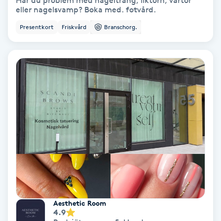
Har du problem med nageltrång, liktorn, vårtor
eller nagelsvamp? Boka med. fotvård.
Bottenfärg
Presentkort
Friskvård
Branschorg.
Brynformning
Brynfärgning
Brynplockning
Bröllopsuppsättning
C
Celluliter
Coachning
Aesthetic Room
4.9