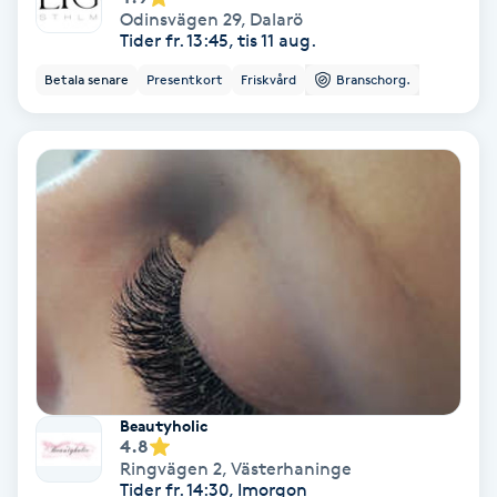
Odinsvägen 29
,
Dalarö
Fransförlängning Volym
Tider fr. 13:45, tis 11 aug.
Betala senare
Presentkort
Friskvård
Branschorg.
Fransk manikyr
Fransrengöring
Frekvensterapi
Friskvård
Friskvårdsmassage
Frisör
Beautyholic
4.8
Funktionsanalys
Ringvägen 2
,
Västerhaninge
Tider fr. 14:30, Imorgon