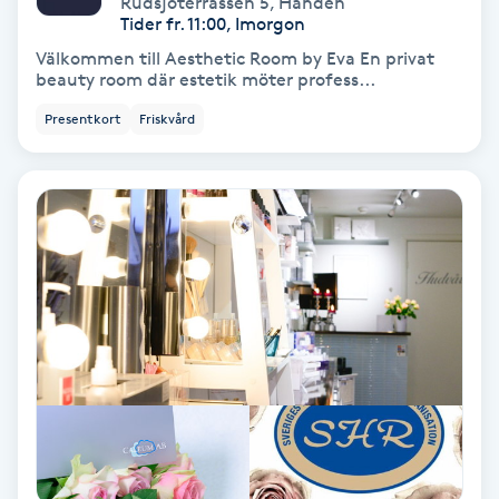
Rudsjöterrassen 5
,
Handen
Color correction
Tider fr. 11:00, Imorgon
Välkommen till Aesthetic Room by Eva En privat
Cryoterapi
beauty room där estetik möter profess...
D
Presentkort
Friskvård
Damklippning
Dermapen
Diamantslipning
E
Enzympeeling
Extensions