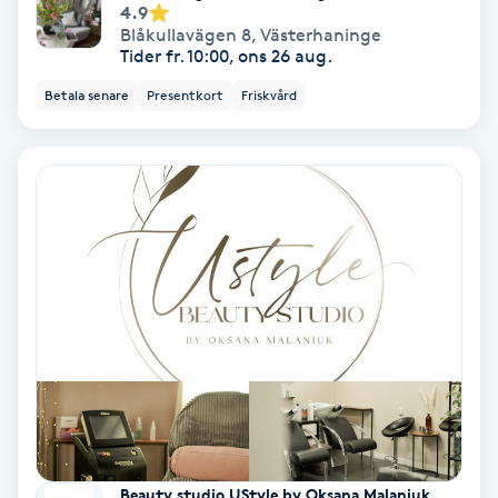
Lymfmassage
4.9
Blåkullavägen 8
,
Västerhaninge
Tider fr. 10:00, ons 26 aug.
Läpptatuering
Betala senare
Presentkort
Friskvård
M
Makeup
Manikyr & Pedikyr
Massage
Medial vägledning
Medicinsk massage
Meditation
Beauty studio UStyle by Oksana Malaniuk