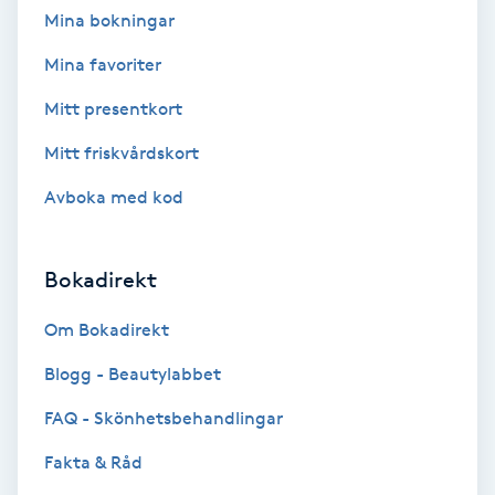
Mina bokningar
Osteopati
P
Mina favoriter
Mitt presentkort
Paraffinbehandling
Mitt friskvårdskort
Pedikyr
Avboka med kod
Pensionärklippning
Bokadirekt
Permanent
Om Bokadirekt
Permanent hårborttagning
Blogg - Beautylabbet
FAQ - Skönhetsbehandlingar
Permanent ögonbrynsmakeup
Fakta & Råd
Personal shopper