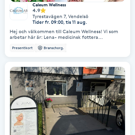
Extensions borttagning
Caleum Wellness
4.9
Tyrestavägen 7
,
Vendelsö
Eyeliner-tatuering
Tider fr. 09:00, tis 11 aug.
F
Hej och välkommen till Caleum Wellness! Vi som
arbetar här är: Lena- medicinsk fottera...
Face framing
Presentkort
Branschorg.
Faceliftmassage
Fet hårbotten
Fettreducering
Fibromassage
Fillers