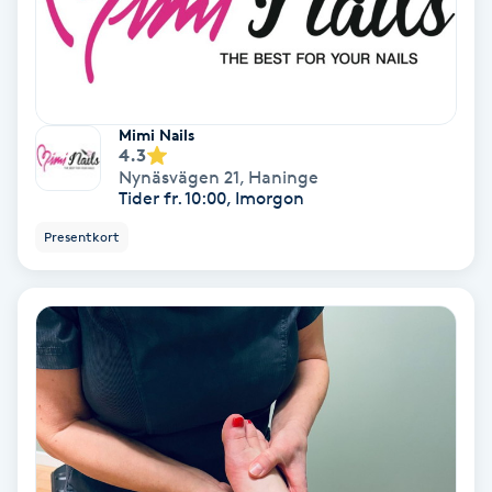
Keratinbehandling
Kinesiologi
Mimi Nails
4.3
Kinesisk medicin
Nynäsvägen 21
,
Haninge
Tider fr. 10:00, Imorgon
Kiropraktik
Presentkort
Klangmassage
Klippning
Klippning & Slingor
Klippning ungdom