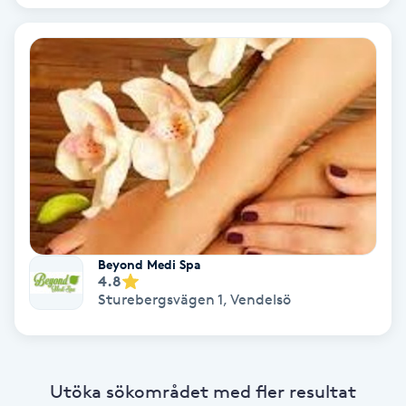
Nagelvård
Naglar borttagning
Naglar reparation
Naprapati
Navelpiercing
Beyond Medi Spa
4.8
Sturebergsvägen 1
,
Vendelsö
NBE-massage
Ny frisyr
O
Utöka sökområdet med fler resultat