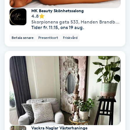
Laserbehandling
MK Beauty Skönhetssalong
4.8
Lashlift Keratin
Skorpionens gata 533
,
Handen Brandbergen
Tider fr. 11:15, ons 19 aug.
LED-ljusterapi
Betala senare
Presentkort
Friskvård
Liktornar
LPG
LPG-behandling
LPG-massage
Luggklippning
Vackra Naglar Västerhaninge