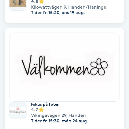
4.8
Kilowattvägen 9
,
Handen/Haninge
Tider fr. 15:30, ons 19 aug.
Nagelförlängning akryl
Nagelförlängning gelé
Nagelförlängning glasfiber
Nagelförlängning silke
Nagelförstärkning
Nagelklippning
Fokus på foten
4.7
Nagelsvamp
Vikingavägen 29
,
Handen
Tider fr. 15:30, mån 24 aug.
Nageltrång