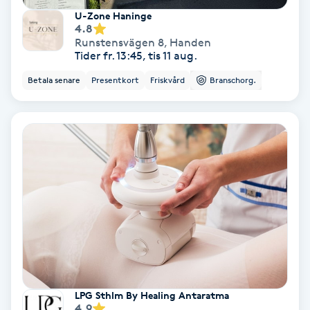
U-Zone Haninge
Fotmassage
4.8
Runstensvägen 8
,
Handen
Tider fr. 13:45, tis 11 aug.
Fotsvamp
Betala senare
Presentkort
Friskvård
Branschorg.
Fotvård
Fransar
Fransborttagning
Fransfärgning
Fransförlängning
Fransförlängning Megavolym
LPG Sthlm By Healing Antaratma
4.9