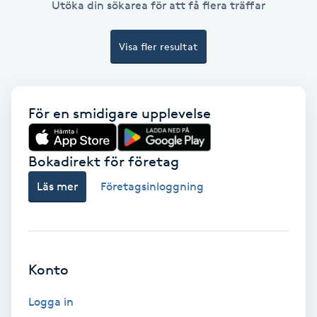
Utöka din sökarea för att få flera träffar
Olaplex
Visa fler resultat
Olaplexbehandling
Ombre
För en smidigare upplevelse
Ombre brows
Bokadirekt för företag
Ombre naglar
Läs mer
Företagsinloggning
Optiker
Ortobionomi
Konto
Ortopedi
Logga in