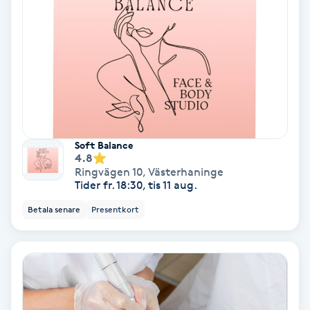
Hypnos
Hårborttagning
Hårbottenbehandling
Hårförlängning
Soft Balance
4.8
Hårvård
Ringvägen 10
,
Västerhaninge
Tider fr. 18:30, tis 11 aug.
Hälsa
Betala senare
Presentkort
Hälsprickor
I
Idrottsmassage