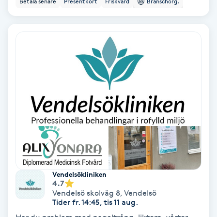
Betala senare
Presentkort
Friskvård
Branschorg.
Ansiktsbehandling djuprengörande
B
Babylights
Balayage
Bambumassage
Barber
Barnklippning
Vendelsökliniken
4.7
BIAB
Vendelsö skolväg 8
,
Vendelsö
Tider fr. 14:45, tis 11 aug.
Blowout