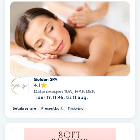
Hollywood Peel
Hot Stone Massage
Hot yoga
Hudföryngring
Huduppstramning
Golden SPA
4.1
Dalarövägen 10A
,
HANDEN
Hudvård
Tider fr. 11:45, tis 11 aug.
Betala senare
Presentkort
Friskvård
Hyaluronsyra
Hyperhidros