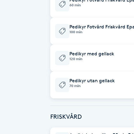
60 min
Fotsvamp
Fotvård
Pedikyr Fotvård Friskvård Epa
100 min
Fransar
Pedikyr med gellack
Fransborttagning
120 min
Fransfärgning
Pedikyr utan gellack
70 min
Fransförlängning
Fransförlängning Megavolym
FRISKVÅRD
Fransförlängning Volym