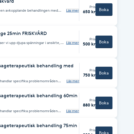
skvård
Pris
Boka
ha en avkopplande behandlingen med
Läs mer
650 kr
serum, ansiktsmassage och avslutar
age 25min FRISKVÅRD
Pris
Boka
r vi upp djupa spänningar i ansikte,
Läs mer
500 kr
ageterapeutisk behandling med
Pris
Boka
750 kr
ehandlar specifika problemområden
Läs mer
ng, stretch och töjning.
ageterapeutisk behandling 60min
Pris
Boka
880 kr
ehandlar specifika problemområden
Läs mer
ng, stretch och töjning.
ageterapeutisk behandling 75min
Pris
Boka