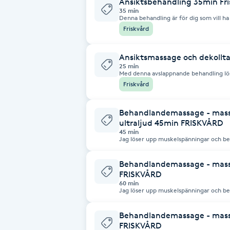
Ansiktsbehandling 35min Fri
35 min
Fransk manikyr
Denna behandling är för dig som vill 
fokus på ansiktsmassage. Ansiktsbehandlingen innehåller: rengörning,
Friskvård
peeling, toner som återfuktar huden, 
med en dagkräm.
Fransrengöring
Ansiktsmassage och dekollt
25 min
Frekvensterapi
Med denna avslappnande behandling löse
nacke, hals och axlar.
Friskvård
Friskvård
Behandlandemassage - mass
ultraljud 45min FRISKVÅRD
Friskvårdsmassage
45 min
Jag löser upp muskelspänningar och b
genom massage, triggerpunktsbehandli
Frisör
Behandlandemassage - mass
FRISKVÅRD
60 min
Funktionsanalys
Jag löser upp muskelspänningar och b
genom massage, triggerpunktsbehandli
Behandlandemassage - mass
Färgning
FRISKVÅRD