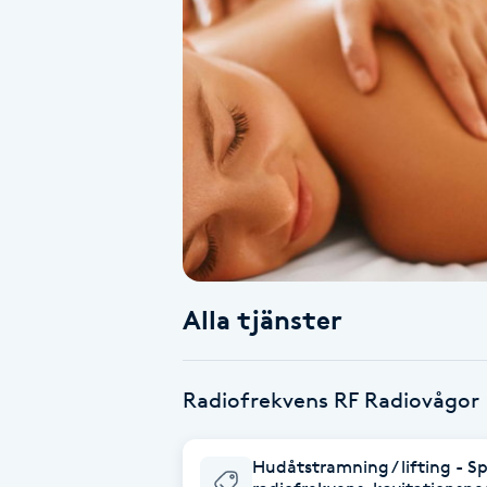
Alternativmedicin
Andningsmassage
Ansiktslyft utan kirurgi
Aromamassage
Ashtanga Yoga
Alla tjänster
Ayurveda
Ayurvedisk Massage
Radiofrekvens RF Radiovågor
Ansiktsbehandling djuprengörande
Hudåtstramning / lifting - S
B