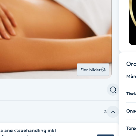
Ord
Fler bilder
Mån
Tisd
Ons
3
Tor
pa ansiktsbehandling inkl