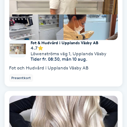
Hypnos
Hårborttagning
Hårbottenbehandling
Fot & Hudvård i Upplands Väsby AB
4.7
Hårförlängning
Löwenströms väg 1
,
Upplands Väsby
Tider fr. 08:30, mån 10 aug.
Fot och Hudvård i Upplands Väsby AB
Hårvård
Presentkort
Hälsa
Hälsprickor
I
Idrottsmassage