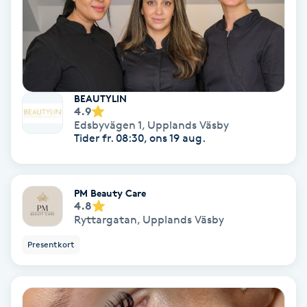
Olaplex
Olaplexbehandling
Ombre
BEAUTYLIN
4.9
Edsbyvägen 1
,
Upplands Väsby
Ombre brows
Tider fr. 08:30, ons 19 aug.
Ombre naglar
PM Beauty Care
4.8
Optiker
Ryttargatan
,
Upplands Väsby
Ortobionomi
Presentkort
Ortopedi