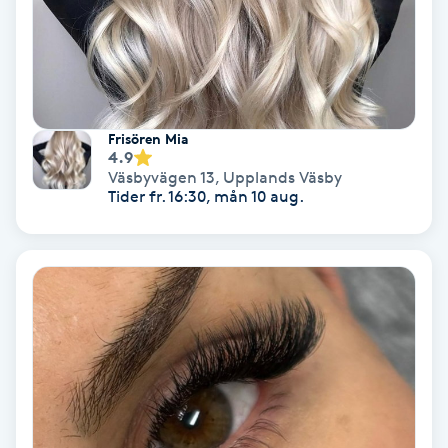
IPL
IPL hårborttagning
Frisören Mia
IR-massage
4.9
Väsbyvägen 13
,
Upplands Väsby
J
Tider fr. 16:30, mån 10 aug.
Japansk massage
K
K18
Katun fransar
Kemisk peeling