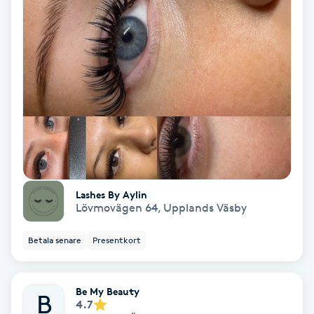
Osteopati
P
Paraffinbehandling
Pedikyr
Pensionärklippning
Permanent
Lashes By Aylin
Lövmovägen 64
,
Upplands Väsby
Permanent hårborttagning
Betala senare
Presentkort
Permanent ögonbrynsmakeup
Be My Beauty
B
4.7
Personal shopper