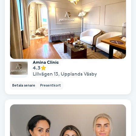
Nagelvård
Naglar borttagning
Naglar reparation
Amina Clinic
Naprapati
4.3
Lillvägen 13
,
Upplands Väsby
Navelpiercing
Betala senare
Presentkort
NBE-massage
Ny frisyr
O