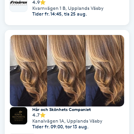
Lymfmassage
4.9
Kvarnvägen 1 B
,
Upplands Väsby
Tider fr. 14:45, tis 25 aug.
Läpptatuering
M
Makeup
Manikyr & Pedikyr
Massage
Medial vägledning
Medicinsk massage
Hår och Skönhets Companiet
4.7
Kanalvägen 1A
,
Upplands Väsby
Meditation
Tider fr. 09:00, tor 13 aug.