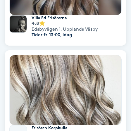
Laserbehandling
Lashlift Keratin
Villa Ed Frisörerna
4.8
Edsbyvägen 1
,
Upplands Väsby
LED-ljusterapi
Tider fr. 13:00, Idag
Liktornar
LPG
LPG-behandling
LPG-massage
Luggklippning
Frisören Korpkulla