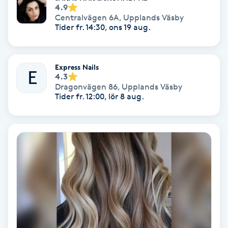
4.9
Centralvägen 6A
,
Upplands Väsby
Koppningsmassage
Tider fr. 14:30, ons 19 aug.
Kosmetisk tatuering
Express Nails
E
Kostrådgivning
4.3
Dragonvägen 86
,
Upplands Väsby
Tider fr. 12:00, lör 8 aug.
Kroppsinpackning
Kroppspeeling
Käkledsbehandling
Kärlbehandling
L