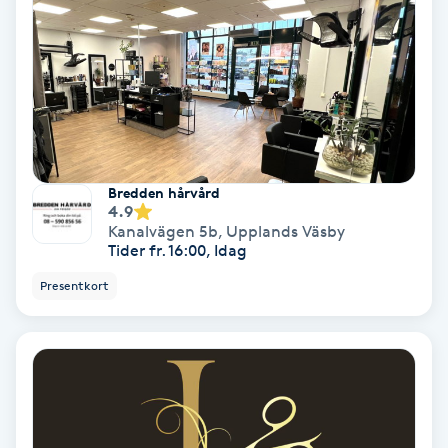
Gruppträning
Gua Sha-massage
H
Hatha Yoga
Bredden hårvård
4.9
Kanalvägen 5b
,
Upplands Väsby
Headspa
Tider fr. 16:00, Idag
Presentkort
Healing
Herrklippning
HIFU