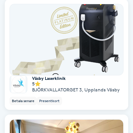
Nagelförlängning akryl
Nagelförlängning gelé
Nagelförlängning glasfiber
Nagelförlängning silke
Väsby Laserklinik
Nagelförstärkning
5
BJÖRKVALLATORGET 3
,
Upplands Väsby
Nagelklippning
Betala senare
Presentkort
Nagelsvamp
Nageltrång