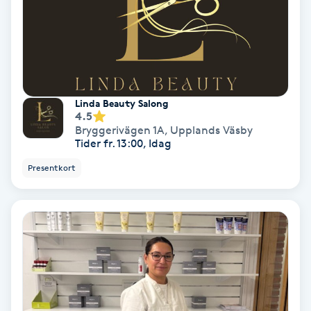
Hollywood Peel
Hot Stone Massage
Hot yoga
Linda Beauty Salong
4.5
Hudföryngring
Bryggerivägen 1A
,
Upplands Väsby
Tider fr. 13:00, Idag
Huduppstramning
Presentkort
Hudvård
Hyaluronsyra
Hyperhidros