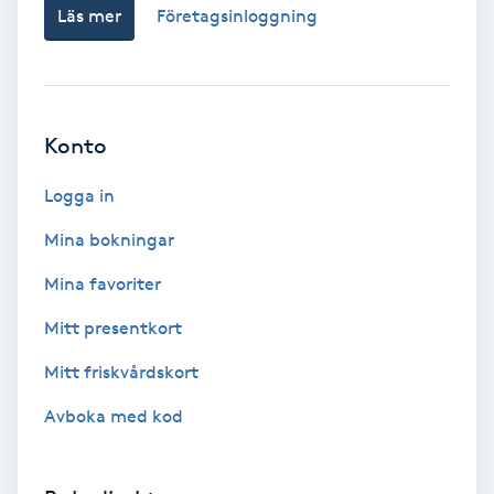
Regndroppsmassage
Läs mer
Företagsinloggning
Reiki
Reikihealing
Konto
Logga in
Reiki massage
Mina bokningar
Restorative Yoga
Mina favoriter
Rosacea
Mitt presentkort
Mitt friskvårdskort
Rosenmetoden
Avboka med kod
Ryggmassage
S