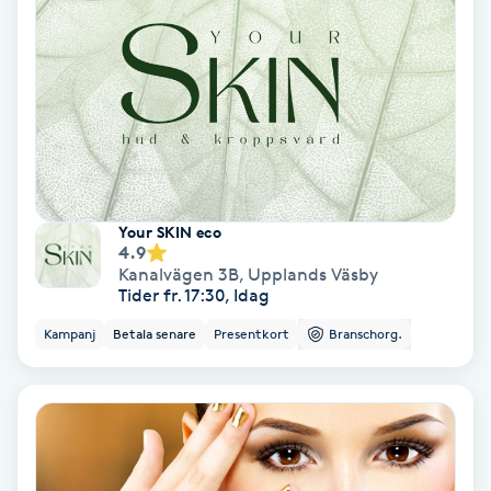
Fransförlängning Volym
Fransk manikyr
Fransrengöring
Frekvensterapi
Your SKIN eco
4.9
Kanalvägen 3B
,
Upplands Väsby
Friskvård
Tider fr. 17:30, Idag
Kampanj
Betala senare
Presentkort
Branschorg.
Friskvårdsmassage
Frisör
Funktionsanalys