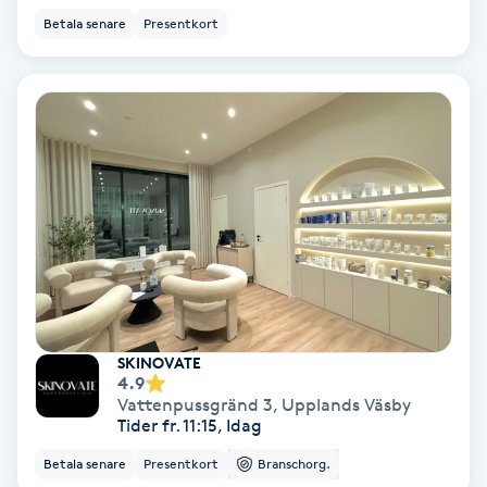
Ansiktsbehandling djuprengörande
Betala senare
Presentkort
B
Babylights
Balayage
Bambumassage
Barber
Barnklippning
SKINOVATE
4.9
Vattenpussgränd 3
,
Upplands Väsby
BIAB
Tider fr. 11:15, Idag
Betala senare
Presentkort
Branschorg.
Blowout