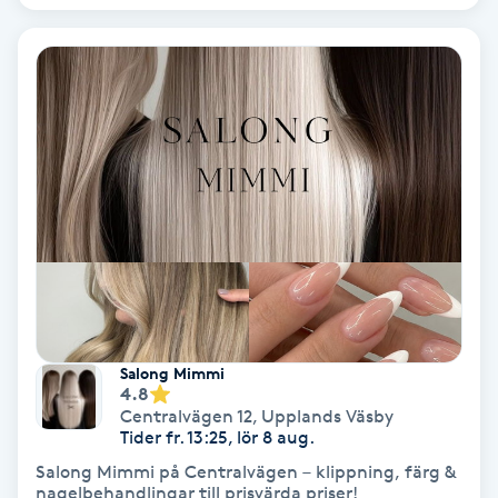
Bottenfärg
Brynformning
Brynfärgning
Brynplockning
Bröllopsuppsättning
C
Salong Mimmi
Celluliter
4.8
Centralvägen 12
,
Upplands Väsby
Tider fr. 13:25, lör 8 aug.
Coachning
Salong Mimmi på Centralvägen – klippning, färg &
nagelbehandlingar till prisvärda priser!