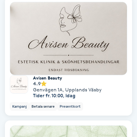
Fotmassage
Fotsvamp
Fotvård
Fransar
Fransborttagning
Avisen Beauty
4.9
Genvägen 1A
,
Upplands Väsby
Fransfärgning
Tider fr. 10:00, Idag
Kampanj
Betala senare
Presentkort
Fransförlängning
Fransförlängning Megavolym