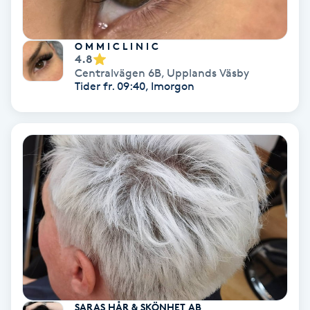
Keratinbehandling
O M M I C L I N I C
4.8
Kinesiologi
Centralvägen 6B
,
Upplands Väsby
Tider fr. 09:40, Imorgon
Kinesisk medicin
Kiropraktik
Klangmassage
Klippning
Klippning & Slingor
Klippning ungdom
SARAS HÅR & SKÖNHET AB