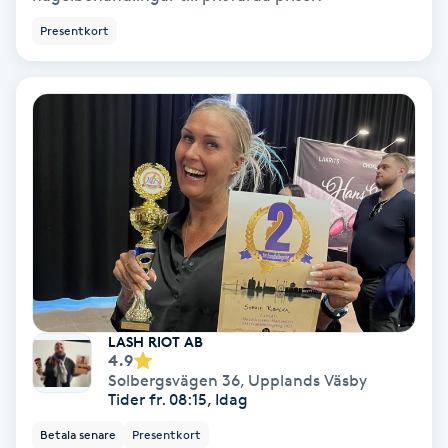
Color correction
Presentkort
Cryoterapi
D
Damklippning
Dermapen
Diamantslipning
E
Enzympeeling
LASH RIOT AB
4.9
Solbergsvägen 36
,
Upplands Väsby
Extensions
Tider fr. 08:15, Idag
Betala senare
Presentkort