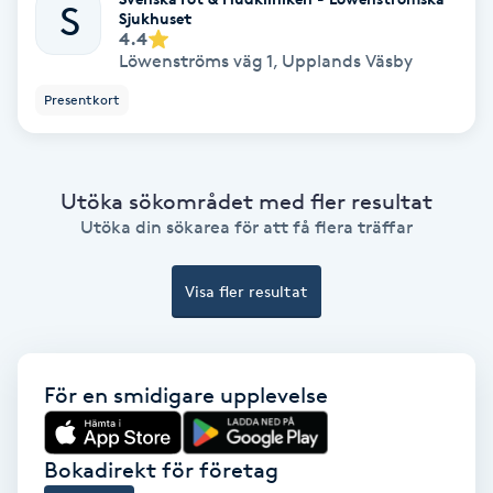
S
Sjukhuset
4.4
PRP (Platelet Rich Plasma)
Löwenströms väg 1
,
Upplands Väsby
Presentkort
PRX-T33
Psoriasis
Utöka sökområdet med fler resultat
Utöka din sökarea för att få flera träffar
PT
R
Visa fler resultat
Radiofrekvens
Rakning
För en smidigare upplevelse
Reflexologi
Bokadirekt för företag