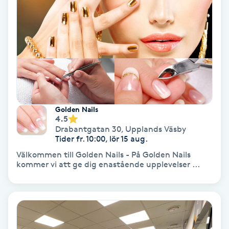
Färgning
Föning
G
Gel naglar
Golden Nails
Gelenaglar
4.5
Drabantgatan 30
,
Upplands Väsby
Tider fr. 10:00, lör 15 aug.
Gellack
Välkommen till Golden Nails - På Golden Nails
kommer vi att ge dig enastående upplevelser ...
Gellack med förstärkning
Gravidmassage
Gravidyoga