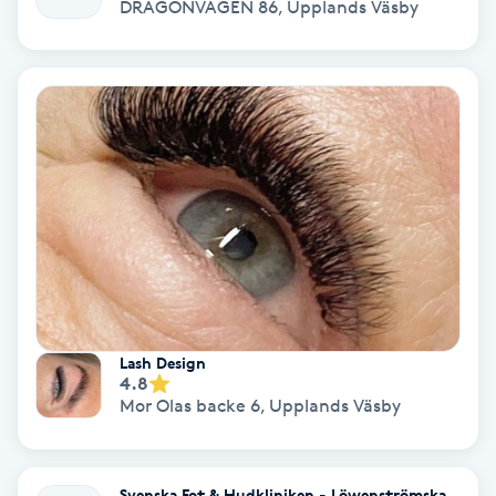
DRAGONVÄGEN 86
,
Upplands Väsby
Personlig tränare
Picolaser
Piercing
Pigmentbehandling
Pigmentfläckar
Plastikkirurgi
Lash Design
4.8
Mor Olas backe 6
,
Upplands Väsby
Powder brows
Power Yoga
Svenska Fot & Hudkliniken - Löwenströmska