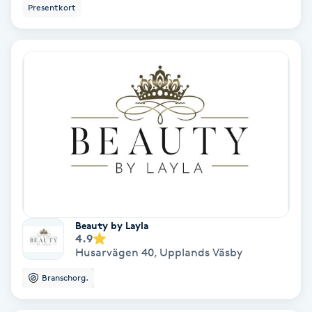
Presentkort
Medium
Megavolymfransar
Melasma
Mesoterapi
MicroPen
Microshading
Beauty by Layla
4.9
Husarvägen 40
,
Upplands Väsby
Mixfransar
N
Branschorg.
Nagelförlängning