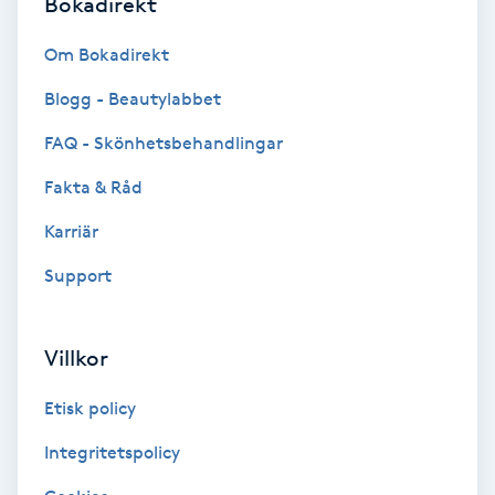
Bokadirekt
Samtalsterapi
Om Bokadirekt
Blogg - Beautylabbet
Senioryoga
FAQ - Skönhetsbehandlingar
Shiatsu
Fakta & Råd
Singelfransar
Karriär
Support
Sjukgymnastik
Skalpmassage
Villkor
Etisk policy
Skinbooster
Integritetspolicy
Sklerosering