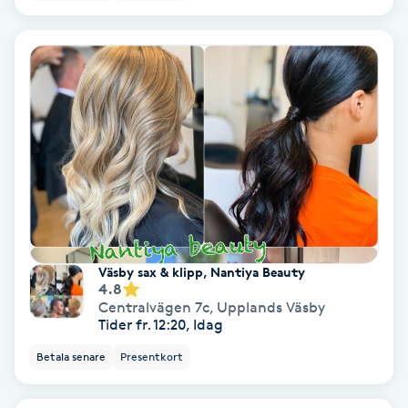
Extensions borttagning
Eyeliner-tatuering
F
Face framing
Faceliftmassage
Fet hårbotten
Väsby sax & klipp, Nantiya Beauty
Fettreducering
4.8
Centralvägen 7c
,
Upplands Väsby
Tider fr. 12:20, Idag
Fibromassage
Betala senare
Presentkort
Fillers